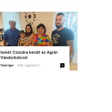
Ismét Csúzára került az Agrár-
Vándorbölcső
Tatai Igor
-
2026, augusztus 7.
0