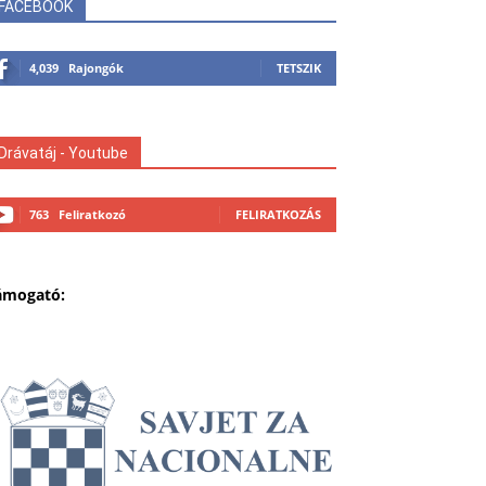
FACEBOOK
4,039
Rajongók
TETSZIK
Drávatáj - Youtube
763
Feliratkozó
FELIRATKOZÁS
ámogató: