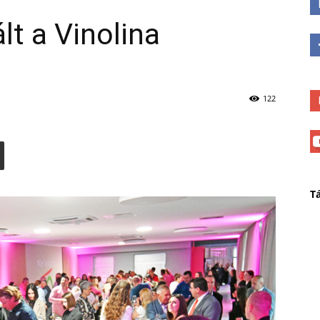
lt a Vinolina
122
T