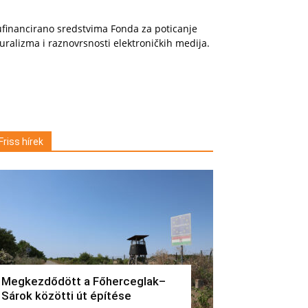
financirano sredstvima Fonda za poticanje
uralizma i raznovrsnosti elektroničkih medija.
Friss hírek
Megkezdődött a Főherceglak–
Sárok közötti út építése