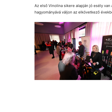
Az első Vinolina sikere alapján jó esély va
hagyományává váljon az elkövetkező évekb