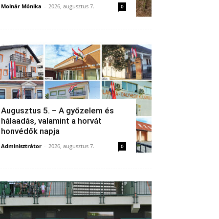
Molnár Mónika
-
2026, augusztus 7.
0
Augusztus 5. – A győzelem és
hálaadás, valamint a horvát
honvédők napja
Adminisztrátor
-
2026, augusztus 7.
0