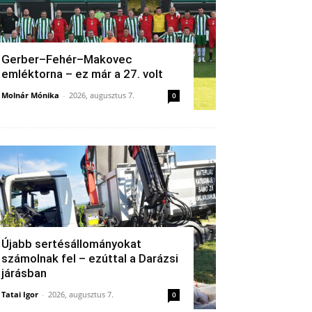
Gerber–Fehér–Makovec
emléktorna – ez már a 27. volt
Molnár Mónika
-
2026, augusztus 7.
0
Újabb sertésállományokat
számolnak fel – ezúttal a Darázsi
járásban
Tatai Igor
-
2026, augusztus 7.
0