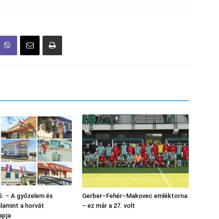
. – A győzelem és
Gerber–Fehér–Makovec emléktorna
alamint a horvát
– ez már a 27. volt
apja