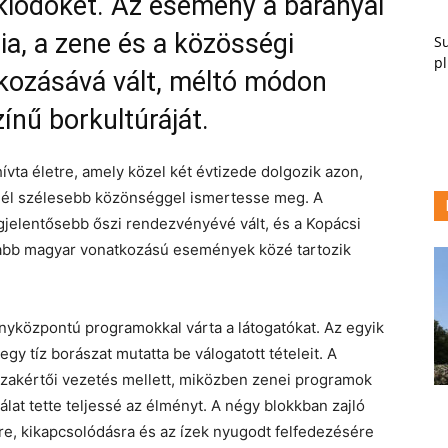
klődőket. Az esemény a baranyai
a, a zene és a közösségi
Su
pl
lkozásává vált, méltó módon
nű borkultúráját.
ívta életre, amely közel két évtizede dolgozik azon,
minél szélesebb közönséggel ismertesse meg. A
gjelentősebb őszi rendezvényévé vált, és a Kopácsi
tabb magyar vonatkozású események közé tartozik
nyközpontú programokkal várta a látogatókat. Az egyik
gy tíz borászat mutatta be válogatott tételeit. A
szakértői vezetés mellett, miközben zenei programok
lat tette teljessé az élményt. A négy blokkban zajló
re, kikapcsolódásra és az ízek nyugodt felfedezésére