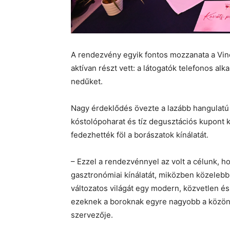
A rendezvény egyik fontos mozzanata a Vin
aktívan részt vett: a látogatók telefonos al
nedűket.
Nagy érdeklődés övezte a lazább hangulatú 
kóstolópoharat és tíz degusztációs kupont 
fedezhették föl a borászatok kínálatát.
– Ezzel a rendezvénnyel az volt a célunk, 
gasztronómiai kínálatát, miközben közeleb
változatos világát egy modern, közvetlen és
ezeknek a boroknak egyre nagyobb a közö
szervezője.