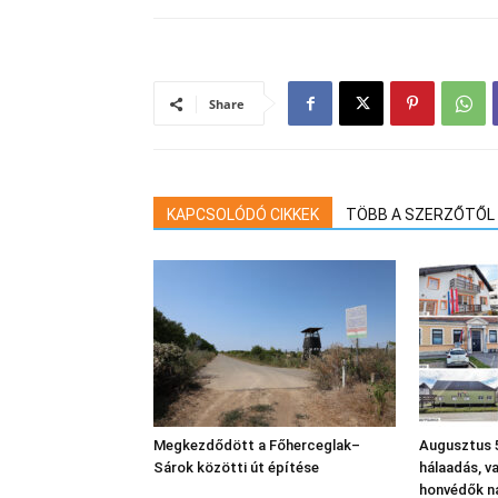
Share
KAPCSOLÓDÓ CIKKEK
TÖBB A SZERZŐTŐL
Megkezdődött a Főherceglak–
Augusztus 5
Sárok közötti út építése
hálaadás, v
honvédők n