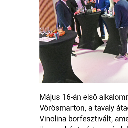
Május 16-án első alkalom
Vörösmarton, a tavaly át
Vinolina borfesztivált, am