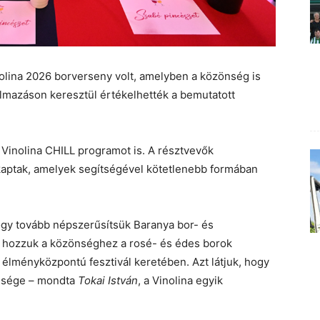
olina 2026 borverseny volt, amelyben a közönség is
kalmazáson keresztül értékelhették a bemutatott
Vinolina CHILL programot is. A résztvevők
kaptak, amelyek segítségével kötetlenebb formában
hogy tovább népszerűsítsük Baranya bor- és
b hozzuk a közönséghez a rosé- és édes borok
 élményközpontú fesztivál keretében. Azt látjuk, hogy
nsége – mondta
Tokai István
, a Vinolina egyik