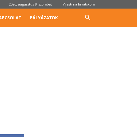
2026, augusztus 8, szombat
Vijesti na hrvatskom
APCSOLAT
PÁLYÁZATOK