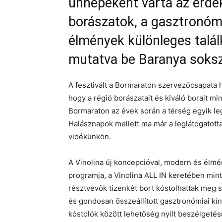
ünnepeként várta az érde
borászatok, a gasztronómi
élmények különleges talá
mutatva be Baranya sokszí
A fesztivált a Bormaraton szervezőcsapata h
hogy a régió borászatait és kiváló borait 
Bormaraton az évek során a térség egyik le
Halásznapok mellett ma már a leglátogatot
vidékünkön.
A Vinolina új koncepcióval, modern és élmé
programja, a Vinolina ALL IN keretében minte
résztvevők tizenkét bort kóstolhattak meg 
és gondosan összeállított gasztronómiai kíná
kóstolók között lehetőség nyílt beszélgetés