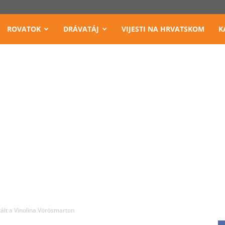
ROVATOK
DRÁVATÁJ
VIJESTI NA HRVATSKOM
K
ált a Vinolina Vörösmarton