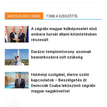
KAPCSOLÓDÓ CIKKEK
TÖBB A SZERZŐTŐL
A zágrábi magyar külképviselet első
embere horvát állami kitüntetésben
részesült
Darázsi templomtorony: azonnali
beavatkozásra volt szükség
Hatévnyi szolgálat, életre szóló
kapcsolatok – Beszélgetés dr.
Demcsák Csaba leköszönő zágrábi
magyar nagykövettel