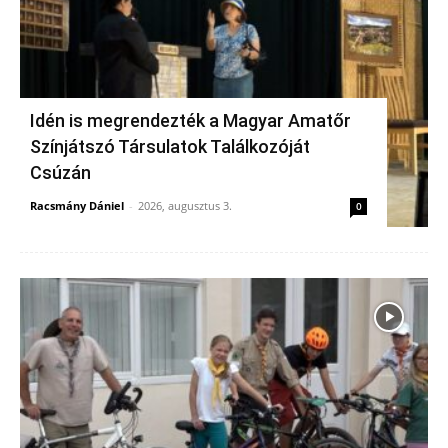
Idén is megrendezték a Magyar Amatőr
Színjátszó Társulatok Találkozóját
Csúzán
Racsmány Dániel
-
2026, augusztus 3.
0