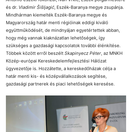
és dr.
Vladimir Šišljagić
, Eszék-Baranya megye zsupánja.
Mindhárman kiemelték Eszék-Baranya megye és
Magyarország határ menti régióinak eddigi kiváló
együttműködését, de mindnyájan egyetértettek abban,
hogy még vannak kiaknázatlan lehetőségek, így
szükséges a gazdasági kapcsolatok további élénkítése.
Többek között erről beszélt
Skapinyecz Péter
, az MNKH
Közép-európai Kereskedelemfejlesztési Hálózat
ügyvezetője is. Hozzátette, a kereskedőházak célja a
határ menti kis- és középvállalkozások segítése,
gazdasági partnerek és piaci lehetőségek keresése.