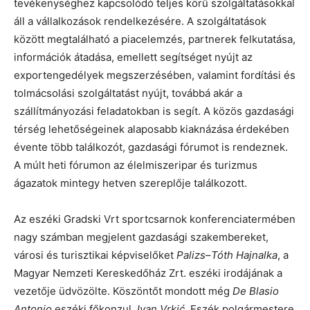
tevékenységhez kapcsolódó teljes körű szolgáltatásokkal
áll a vállalkozások rendelkezésére. A szolgáltatások
között megtalálható a piacelemzés, partnerek felkutatása,
információk átadása, emellett segítséget nyújt az
exportengedélyek megszerzésében, valamint fordítási és
tolmácsolási szolgáltatást nyújt, továbbá akár a
szállítmányozási feladatokban is segít. A közös gazdasági
térség lehetőségeinek alaposabb kiaknázása érdekében
évente több találkozót, gazdasági fórumot is rendeznek.
A múlt heti fórumon az élelmiszeripar és turizmus
ágazatok mintegy hetven szereplője találkozott.
Az eszéki Gradski Vrt sportcsarnok konferenciatermében
nagy számban megjelent gazdasági szakembereket,
városi és turisztikai képviselőket
Palizs
–
Tóth Hajnalka
, a
Magyar Nemzeti Kereskedőház Zrt. eszéki irodájának a
vezetője üdvözölte. Köszöntőt mondott még
De Blasio
Antonio
eszéki főkonzul,
Ivan Vrkić
, Eszék polgármestere