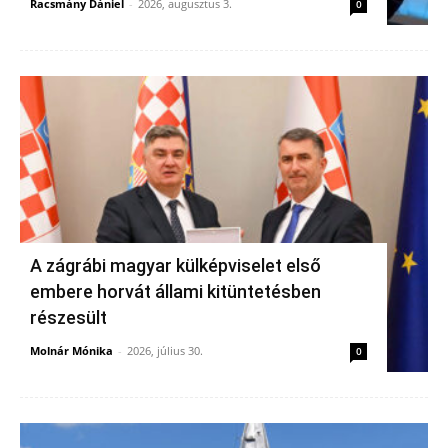
Racsmány Dániel
-
2026, augusztus 3.
0
A zágrábi magyar külképviselet első
embere horvát állami kitüntetésben
részesült
Molnár Mónika
-
2026, július 30.
0