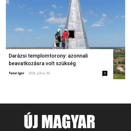
Darázsi templomtorony: azonnali
beavatkozásra volt szükség
Tatai Igor
-
2026, július 30.
0