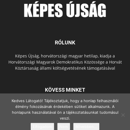
RÓLUNK
Képes Újság, horvátországi magyar hetilap, kiadja a
Horvátországi Magyarok Demokratikus Közössége a Horvát
Köztársaság állami költségvetésének támogatásával
KÖVESS MINKET
Kedves Látogató! Tájékoztatjuk, hogy a honlap felhasználói
élmény fokozásának érdekében sütiket alkalmazunk. A
honlapunk használatával ön a tájékoztatásunkat tudomásul
veszi.
Elfogadom
Nem
Bővebben...
© Copyright - 2022 Minden jog fenntartva.