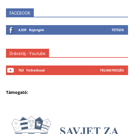
FACEBOOK
4,039
Rajongók
TETSZIK
Drávatáj - Youtube
763
Feliratkozó
FELIRATKOZÁS
Támogató: