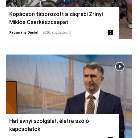
Kopácson táborozott a zágrábi Zrínyi
Miklós Cserkészcsapat
Racsmány Dániel
-
2026, augusztus 3.
0
Hat évnyi szolgálat, életre szóló
kapcsolatok