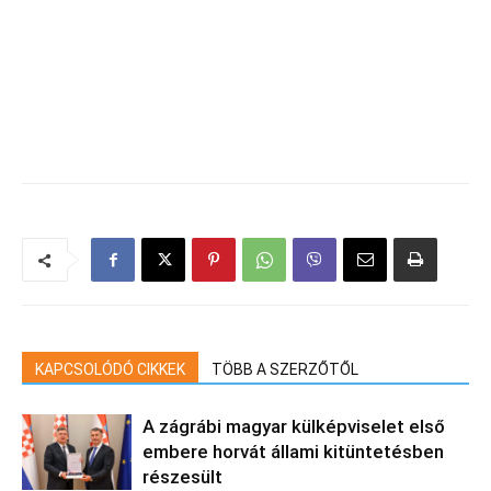
KAPCSOLÓDÓ CIKKEK
TÖBB A SZERZŐTŐL
A zágrábi magyar külképviselet első
embere horvát állami kitüntetésben
részesült