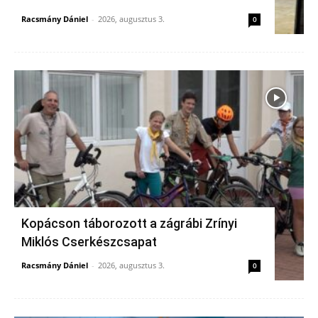
Racsmány Dániel
-
2026, augusztus 3.
0
Kopácson táborozott a zágrábi Zrínyi
Miklós Cserkészcsapat
Racsmány Dániel
-
2026, augusztus 3.
0