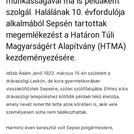
munkásságával ma is példaként
szolgál. Halálának 10. évfordulója
alkalmából Sepsén tartottak
megemlékezést a Határon Túli
Magyarságért Alapítvány (HTMA)
kezdeményezésére.
Idősb Ádám Jenő 1923. március 15-én született a
drávaszögi Laskón, de kora gyermekkorában
visszaköltöztek Sepsére, szülei szülőfalujába. Ehhez a kis
drávaszögi településhez kötődik példaértékű életútja,
amely nevét ismertté tette azok körében is, akik vele
személyesen soha nem találkozhattak.
Harminc éven keresztül volt Sepse polgármestere,