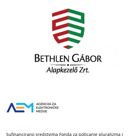
Sufinancirano sredstvima Fonda za poticanje pluralizma i