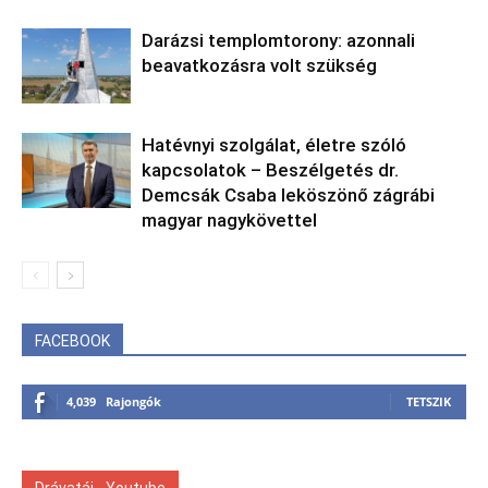
Darázsi templomtorony: azonnali
beavatkozásra volt szükség
Hatévnyi szolgálat, életre szóló
kapcsolatok – Beszélgetés dr.
Demcsák Csaba leköszönő zágrábi
magyar nagykövettel
FACEBOOK
4,039
Rajongók
TETSZIK
Drávatáj - Youtube