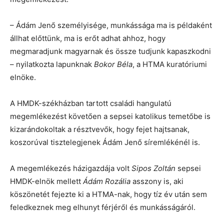
– Ádám Jenő személyisége, munkássága ma is példaként
állhat előttünk, ma is erőt adhat ahhoz, hogy
megmaradjunk magyarnak és össze tudjunk kapaszkodni
– nyilatkozta lapunknak
Bokor Béla
, a HTMA kuratóriumi
elnöke.
A HMDK-székházban tartott családi hangulatú
megemlékezést követően a sepsei katolikus temetőbe is
kizarándokoltak a résztvevők, hogy fejet hajtsanak,
koszorúval tisztelegjenek Ádám Jenő síremlékénél is.
A megemlékezés házigazdája volt
Sipos Zoltán
sepsei
HMDK-elnök mellett
Ádám Rozália
asszony is, aki
köszönetét fejezte ki a HTMA-nak, hogy tíz év után sem
feledkeznek meg elhunyt férjéről és munkásságáról.