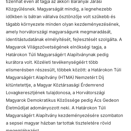
tizenhat éven át tagja az akkori Baranyai Járási
Közgyűlésnek. Magyarságát mindig, a legnehezebb
időkben is bátran vállalva ösztönzője volt szűkebb és
tágabb környezete minden olyan kezdeményezésének,
amely horvátországi magyarságunk megmaradását,
identitástudatának elmélyítését, fejlesztését szolgálta. A
Magyarok Világszövetségének elnökségi tagja, a
Határokon Túli Magyarságért Alapítványnak pedig
kurátora volt. Közéleti tevékenységéért több
elismerésben részesült, többek között: a Határokon Túli
Magyarságért Alapítvány (HTMA) Nemzetért Díj
kitüntetettje, a Magyar Köztársasági Érdemrend
Lovagkeresztjének tulajdonosa, a Horvátországi
Magyarok Demokratikus Közössége pedig Ács Gedeon
Életműdíjat adományozott neki. A Határokon Túli
Magyarságért Alapítvány kezdeményezésére szombaton
a sepsei magyar házban tartottak tiszteletére rövid
megemlékezést.