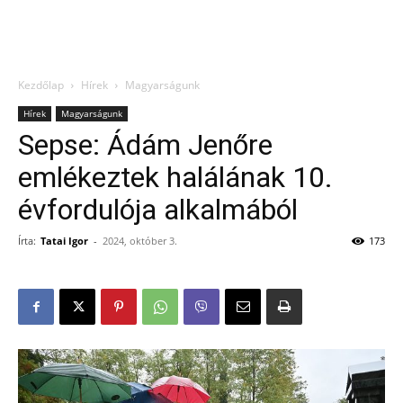
Kezdőlap
Hírek
Magyarságunk
Hírek
Magyarságunk
Sepse: Ádám Jenőre
emlékeztek halálának 10.
évfordulója alkalmából
Írta:
Tatai Igor
-
2024, október 3.
173