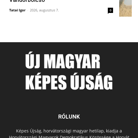
Tatai Igor
-
2026, augusztus 7.
0
RÓLUNK
Képes Újság, horvátországi magyar hetilap, kiadja a
Horvátországi Magyarok Demokratikus Közössége a Horvát