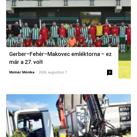
Gerber–Fehér–Makovec emléktorna – ez
már a 27. volt
Molnár Mónika
-
2026, augusztus 7.
0