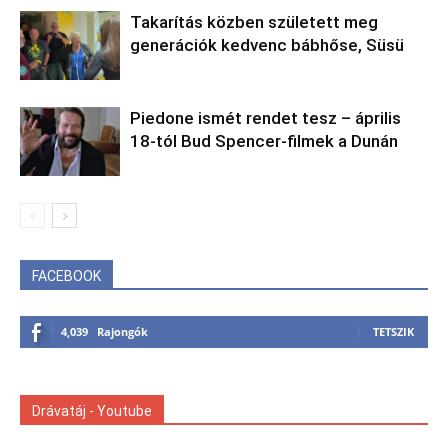
Takarítás közben született meg
generációk kedvenc bábhőse, Süsü
Piedone ismét rendet tesz – április
18-tól Bud Spencer-filmek a Dunán
FACEBOOK
4,039
Rajongók
TETSZIK
Drávatáj - Youtube