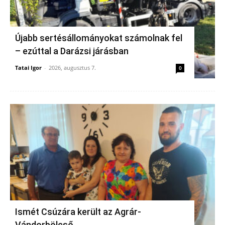
Újabb sertésállományokat számolnak fel
– ezúttal a Darázsi járásban
Tatai Igor
-
2026, augusztus 7.
0
Ismét Csúzára került az Agrár-
Vándorbölcső