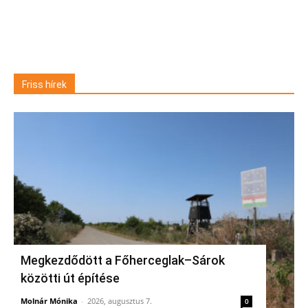
Friss hírek
Megkezdődött a Főherceglak–Sárok
közötti út építése
Molnár Mónika
-
2026, augusztus 7.
0