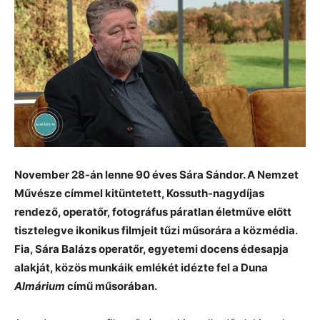
November 28-án lenne 90 éves Sára Sándor. A Nemzet
Művésze címmel kitüntetett, Kossuth-nagydíjas
rendező, operatőr, fotográfus páratlan életműve előtt
tisztelegve ikonikus filmjeit tűzi műsorára a közmédia.
Fia, Sára Balázs operatőr, egyetemi docens édesapja
alakját, közös munkáik emlékét idézte fel a Duna
Almárium
című műsorában.