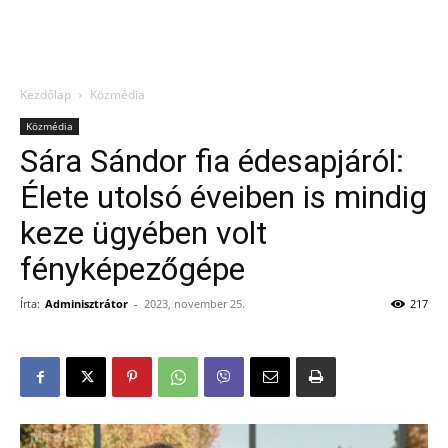
Kezdőlap
Közmédia
Közmédia
Sára Sándor fia édesapjáról:
Élete utolsó éveiben is mindig
keze ügyében volt
fényképezőgépe
Írta:
Adminisztrátor
-
2023, november 25.
217