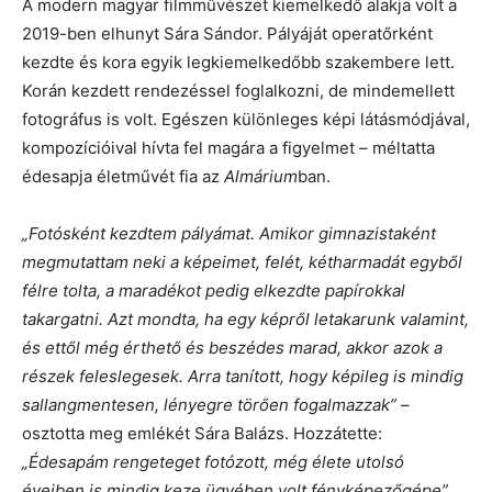
A modern magyar filmművészet kiemelkedő alakja volt a
2019-ben elhunyt Sára Sándor. Pályáját operatőrként
kezdte és kora egyik legkiemelkedőbb szakembere lett.
Korán kezdett rendezéssel foglalkozni, de mindemellett
fotográfus is volt. Egészen különleges képi látásmódjával,
kompozícióival hívta fel magára a figyelmet – méltatta
édesapja életművét fia az
Almárium
ban.
„Fotósként kezdtem pályámat. Amikor gimnazistaként
megmutattam neki a képeimet, felét, kétharmadát egyből
félre tolta, a maradékot pedig elkezdte papírokkal
takargatni. Azt mondta, ha egy képről letakarunk valamint,
és ettől még érthető és beszédes marad, akkor azok a
részek feleslegesek. Arra tanított, hogy képileg is mindig
sallangmentesen, lényegre törően fogalmazzak”
–
osztotta meg emlékét Sára Balázs. Hozzátette:
„Édesapám rengeteget fotózott, még élete utolsó
éveiben is mindig keze ügyében volt fényképezőgépe”.