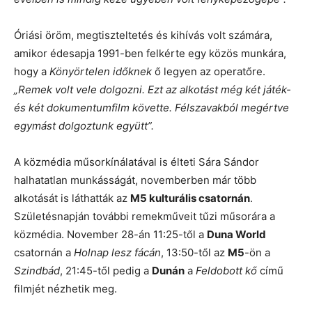
Óriási öröm, megtiszteltetés és kihívás volt számára,
amikor édesapja 1991-ben felkérte egy közös munkára,
hogy a
Könyörtelen időknek
ő legyen az operatőre.
„Remek volt vele dolgozni. Ezt az alkotást még két játék-
és két dokumentumfilm követte. Félszavakból megértve
egymást dolgoztunk együtt”.
A közmédia műsorkínálatával is élteti Sára Sándor
halhatatlan munkásságát, novemberben már több
alkotását is láthatták az
M5 kulturális csatornán
.
Születésnapján további remekműveit tűzi műsorára a
közmédia. November 28-án 11:25-től a
Duna World
csatornán a
Holnap lesz fácán
, 13:50-től az
M5
-ön a
Szindbád
, 21:45-től pedig a
Dunán
a
Feldobott kő
című
filmjét nézhetik meg.