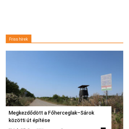
Friss hírek
Megkezdődött a Főherceglak–Sárok
közötti út építése