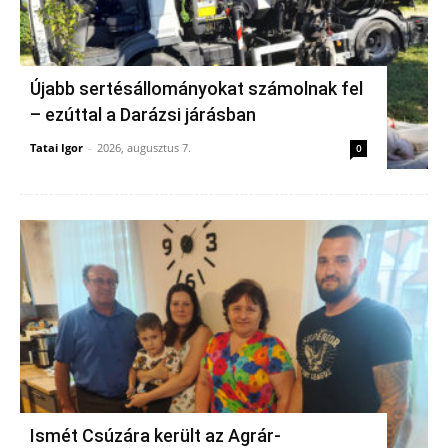
Újabb sertésállományokat számolnak fel
– ezúttal a Darázsi járásban
Tatai Igor
-
2026, augusztus 7.
0
Ismét Csúzára került az Agrár-