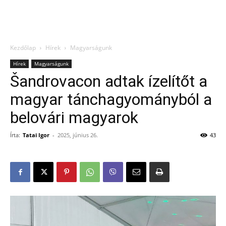
Kezdőlap
Hírek
Magyarságunk
Hírek
Magyarságunk
Šandrovacon adtak ízelítőt a
magyar tánchagyományból a
belovári magyarok
Írta:
Tatai Igor
-
2025, június 26.
43