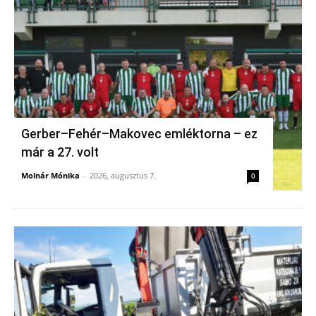
Gerber–Fehér–Makovec emléktorna – ez
már a 27. volt
Molnár Mónika
-
2026, augusztus 7.
0