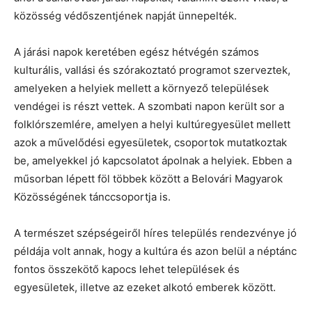
közösség védőszentjének napját ünnepelték.
A járási napok keretében egész hétvégén számos
kulturális, vallási és szórakoztató programot szerveztek,
amelyeken a helyiek mellett a környező települések
vendégei is részt vettek. A szombati napon került sor a
folklórszemlére, amelyen a helyi kultúregyesület mellett
azok a művelődési egyesületek, csoportok mutatkoztak
be, amelyekkel jó kapcsolatot ápolnak a helyiek. Ebben a
műsorban lépett föl többek között a Belovári Magyarok
Közösségének tánccsoportja is.
A természet szépségeiről híres település rendezvénye jó
példája volt annak, hogy a kultúra és azon belül a néptánc
fontos összekötő kapocs lehet települések és
egyesületek, illetve az ezeket alkotó emberek között.