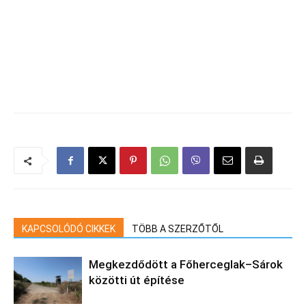
KAPCSOLÓDÓ CIKKEK
TÖBB A SZERZŐTŐL
Megkezdődött a Főherceglak–Sárok
közötti út építése