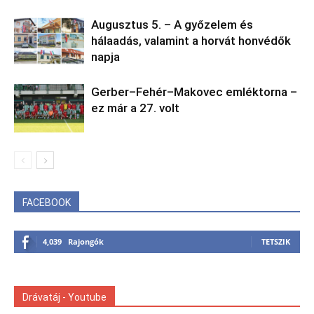
Augusztus 5. – A győzelem és
hálaadás, valamint a horvát honvédők
napja
Gerber–Fehér–Makovec emléktorna –
ez már a 27. volt
FACEBOOK
4,039
Rajongók
TETSZIK
Drávatáj - Youtube