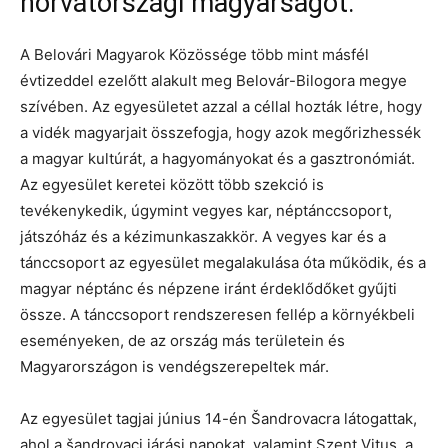
horvátországi magyarságot.
A Belovári Magyarok Közössége több mint másfél
évtizeddel ezelőtt alakult meg Belovár-Bilogora megye
szívében. Az egyesületet azzal a céllal hozták létre, hogy
a vidék magyarjait összefogja, hogy azok megőrizhessék
a magyar kultúrát, a hagyományokat és a gasztronómiát.
Az egyesület keretei között több szekció is
tevékenykedik, úgymint vegyes kar, néptánccsoport,
játszóház és a kézimunkaszakkör. A vegyes kar és a
tánccsoport az egyesület megalakulása óta működik, és a
magyar néptánc és népzene iránt érdeklődőket gyűjti
össze. A tánccsoport rendszeresen fellép a környékbeli
eseményeken, de az ország más területein és
Magyarországon is vendégszerepeltek már.
Az egyesület tagjai június 14-én Šandrovacra látogattak,
ahol a šandrovaci járási napokat, valamint Szent Vitus, a