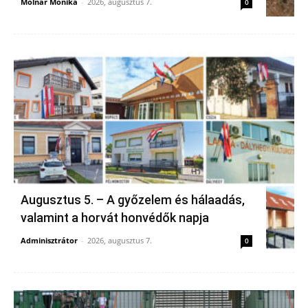
Molnár Mónika
-
2026, augusztus 7.
0
Augusztus 5. – A győzelem és hálaadás,
valamint a horvát honvédők napja
Adminisztrátor
-
2026, augusztus 7.
0