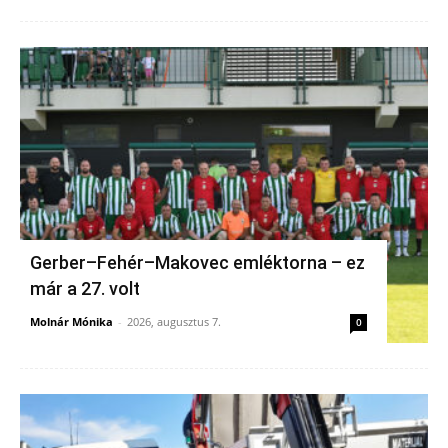
Gerber–Fehér–Makovec emléktorna – ez
már a 27. volt
Molnár Mónika
-
2026, augusztus 7.
0