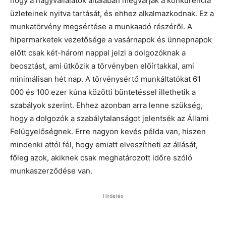
hogy a nagyvállalatok általában megvárják a konkurencia
üzleteinek nyitva tartását, és ehhez alkalmazkodnak. Ez a
munkatörvény megsértése a munkaadó részéről. A
hipermarketek vezetősége a vasárnapok és ünnepnapok
előtt csak két-három nappal jelzi a dolgozóknak a
beosztást, ami ütközik a törvényben előírtakkal, ami
minimálisan hét nap. A törvénysértő munkáltatókat 61
000 és 100 ezer kúna közötti büntetéssel illethetik a
szabályok szerint. Ehhez azonban arra lenne szükség,
hogy a dolgozók a szabálytalanságot jelentsék az Állami
Felügyelőségnek. Erre nagyon kevés példa van, hiszen
mindenki attól fél, hogy emiatt elveszítheti az állását,
főleg azok, akiknek csak meghatározott időre szóló
munkaszerződése van.
Hirdetés