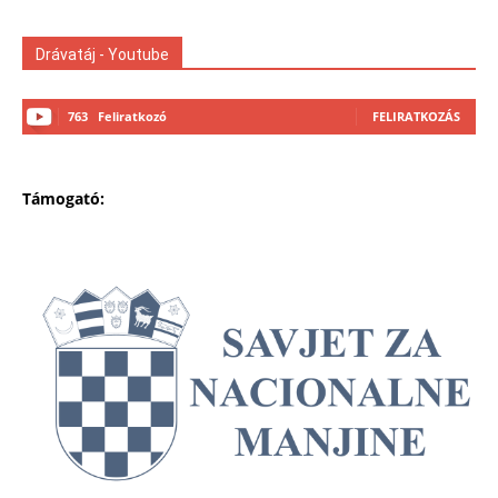
Drávatáj - Youtube
763
Feliratkozó
FELIRATKOZÁS
Támogató: