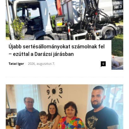
Újabb sertésállományokat számolnak fel
– ezúttal a Darázsi járásban
Tatai Igor
-
2026, augusztus 7.
0