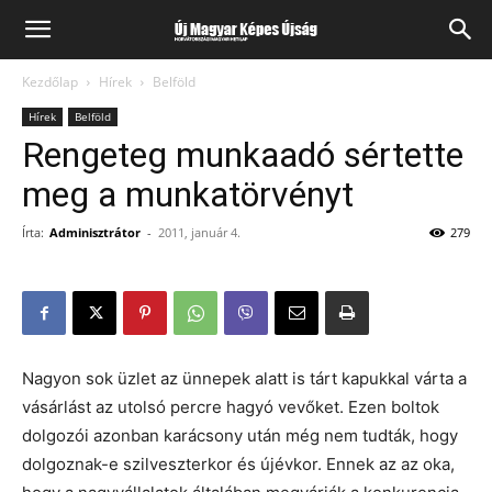
Kezdőlap
Hírek
Belföld
Hírek
Belföld
Rengeteg munkaadó sértette
meg a munkatörvényt
Írta:
Adminisztrátor
-
2011, január 4.
279
Nagyon sok üzlet az ünnepek alatt is tárt kapukkal várta a
vásárlást az utolsó percre hagyó vevőket. Ezen boltok
dolgozói azonban karácsony után még nem tudták, hogy
dolgoznak-e szilveszterkor és újévkor. Ennek az az oka,