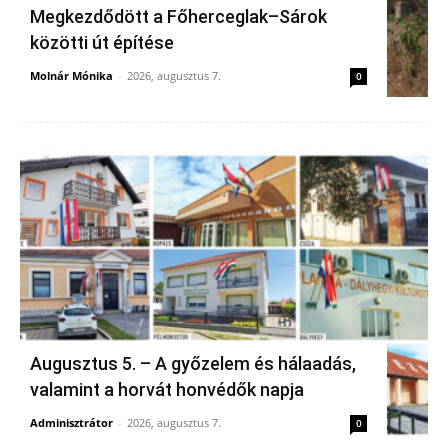
Megkezdődött a Főherceglak–Sárok
közötti út építése
Molnár Mónika
-
2026, augusztus 7.
0
Augusztus 5. – A győzelem és hálaadás,
valamint a horvát honvédők napja
Adminisztrátor
-
2026, augusztus 7.
0