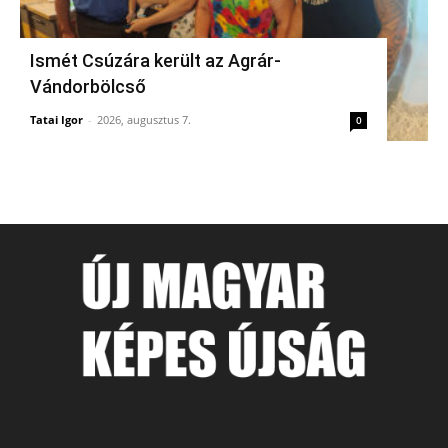
Ismét Csúzára került az Agrár-
Vándorbölcső
Tatai Igor
-
2026, augusztus 7.
0