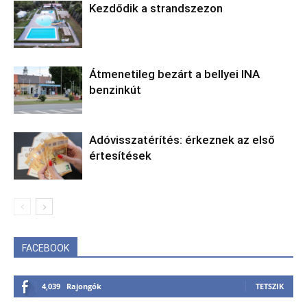
Kezdődik a strandszezon
Átmenetileg bezárt a bellyei INA
benzinkút
Adóvisszatérítés: érkeznek az első
értesítések
FACEBOOK
4,039
Rajongók
TETSZIK