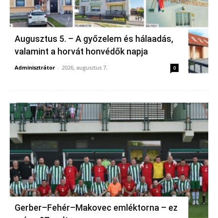
Augusztus 5. – A győzelem és hálaadás,
valamint a horvát honvédők napja
Adminisztrátor
-
2026, augusztus 7.
0
Gerber–Fehér–Makovec emléktorna – ez