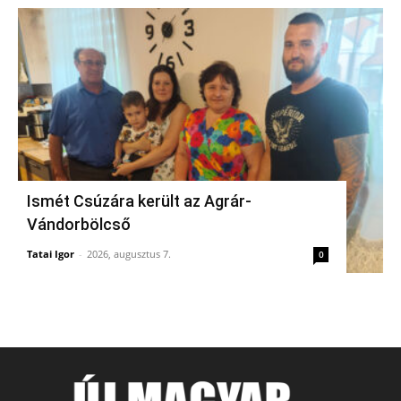
Ismét Csúzára került az Agrár-
Vándorbölcső
Tatai Igor
-
2026, augusztus 7.
0