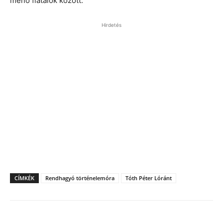
menő fiatalok között.
Hirdetés
CÍMKÉK
Rendhagyó történelemóra
Tóth Péter Lóránt