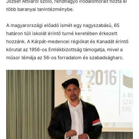
József Attiláról szóló, rendhagyó irodalomóráit hozta el
több baranyai tanintézménybe.
A magyarországi előadó ismét egy nagyszabású, 65
határon túli iskolát érintő turné keretében érkezett
hozzánk. A Kárpát-medencei régiókat és Kanadát érintő
körutat az 1956-os Emlékbizottság támogatja, mivel a
műsor témája az 56-os forradalom és szabadságharc.