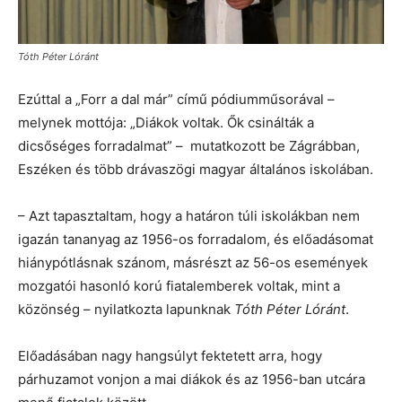
Tóth Péter Lóránt
Ezúttal a „Forr a dal már” című pódiumműsorával –
melynek mottója: „Diákok voltak. Ők csinálták a
dicsőséges forradalmat” – mutatkozott be Zágrábban,
Eszéken és több drávaszögi magyar általános iskolában.
– Azt tapasztaltam, hogy a határon túli iskolákban nem
igazán tananyag az 1956-os forradalom, és előadásomat
hiánypótlásnak szánom, másrészt az 56-os események
mozgatói hasonló korú fiatalemberek voltak, mint a
közönség – nyilatkozta lapunknak
Tóth Péter Lóránt
.
Előadásában nagy hangsúlyt fektetett arra, hogy
párhuzamot vonjon a mai diákok és az 1956-ban utcára