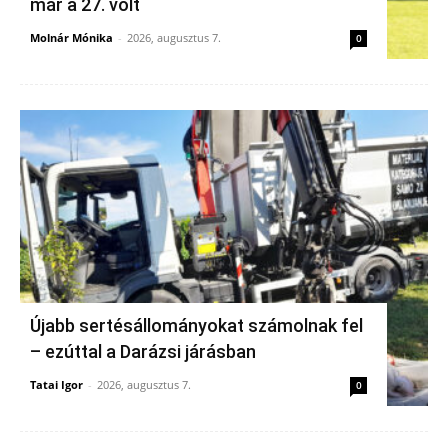
már a 27. volt
Molnár Mónika
-
2026, augusztus 7.
0
Újabb sertésállományokat számolnak fel
– ezúttal a Darázsi járásban
Tatai Igor
-
2026, augusztus 7.
0