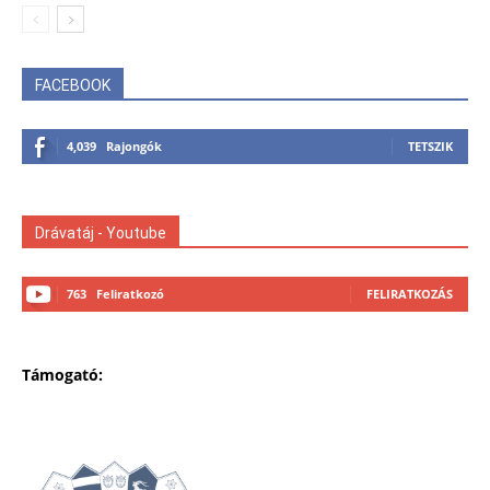
FACEBOOK
4,039
Rajongók
TETSZIK
Drávatáj - Youtube
763
Feliratkozó
FELIRATKOZÁS
Támogató: