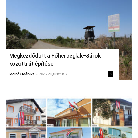
Megkezdődött a Főherceglak–Sárok
közötti út építése
Molnár Mónika
-
2026, augusztus 7.
0