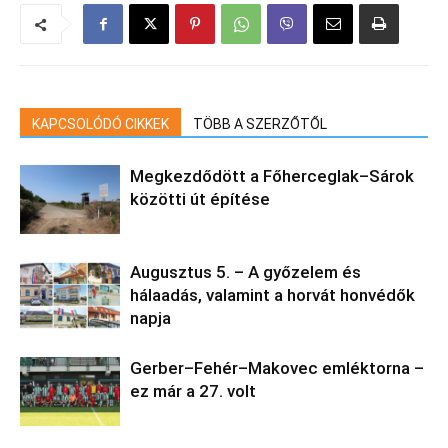
KAPCSOLÓDÓ CIKKEK
TÖBB A SZERZŐTŐL
Megkezdődött a Főherceglak–Sárok
közötti út építése
Augusztus 5. – A győzelem és
hálaadás, valamint a horvát honvédők
napja
Gerber–Fehér–Makovec emléktorna –
ez már a 27. volt