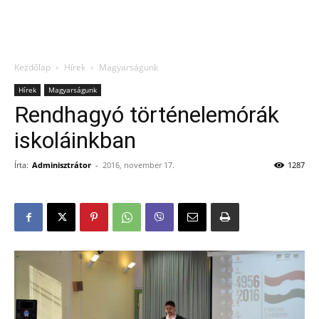
Kezdőlap
Hírek
Magyarságunk
Hírek
Magyarságunk
Rendhagyó történelemórák
iskoláinkban
Írta:
Adminisztrátor
-
2016, november 17.
1287