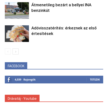
Átmenetileg bezárt a bellyei INA
benzinkút
Adóvisszatérítés: érkeznek az első
értesítések
FACEBOOK
4,039
Rajongók
TETSZIK
Drávatáj - Youtube