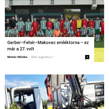
Gerber–Fehér–Makovec emléktorna – ez
már a 27. volt
Molnár Mónika
-
2026, augusztus 7.
0