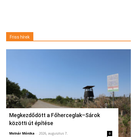
Friss hírek
Megkezdődött a Főherceglak–Sárok
közötti út építése
Molnár Mónika
-
2026, augusztus 7.
0