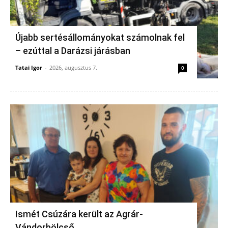
Újabb sertésállományokat számolnak fel
– ezúttal a Darázsi járásban
Tatai Igor
-
2026, augusztus 7.
0
Ismét Csúzára került az Agrár-
Vándorbölcső