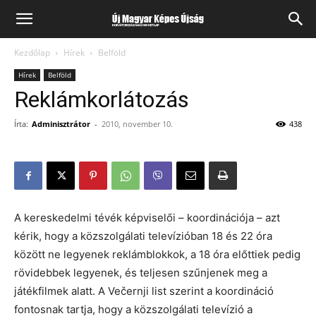
Kezdőlap
Hírek
Belföld
Hírek
Belföld
Reklámkorlátozás
Írta:
Adminisztrátor
-
2010, november 10.
438
A kereskedelmi tévék képviselői – koordinációja – azt
kérik, hogy a közszolgálati televízióban 18 és 22 óra
között ne legyenek reklámblokkok, a 18 óra előttiek pedig
rövidebbek legyenek, és teljesen szűnjenek meg a
játékfilmek alatt. A Večernji list szerint a koordináció
fontosnak tartja, hogy a közszolgálati televízió a