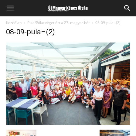
Kezdőlap
Pula/Póla: véget ért a 27. magyar hét
08-09-pula--(2)
08-09-pula–(2)