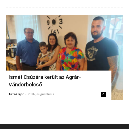
Ismét Csúzára került az Agrár-
Vándorbölcső
Tatai Igor
-
2026, augusztus 7.
0