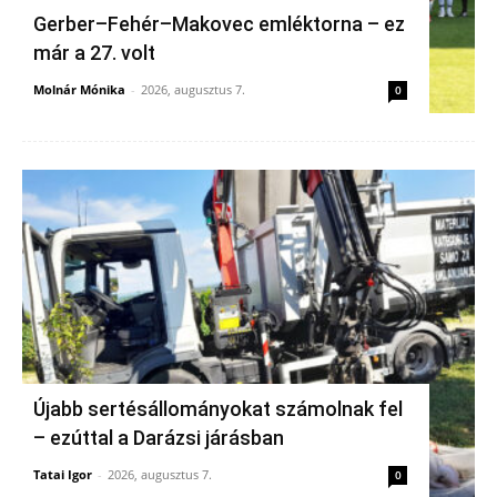
Gerber–Fehér–Makovec emléktorna – ez
már a 27. volt
Molnár Mónika
-
2026, augusztus 7.
0
Újabb sertésállományokat számolnak fel
– ezúttal a Darázsi járásban
Tatai Igor
-
2026, augusztus 7.
0