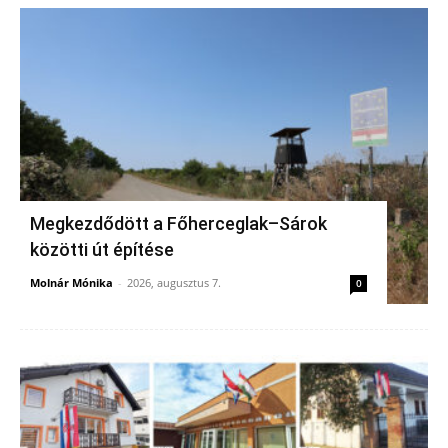
Megkezdődött a Főherceglak–Sárok
közötti út építése
Molnár Mónika
-
2026, augusztus 7.
0