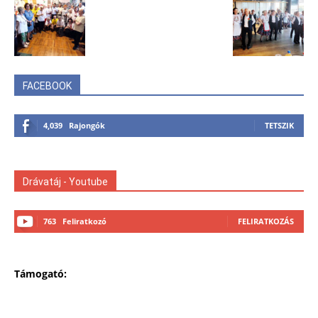
FACEBOOK
4,039
Rajongók
TETSZIK
Drávatáj - Youtube
763
Feliratkozó
FELIRATKOZÁS
Támogató: