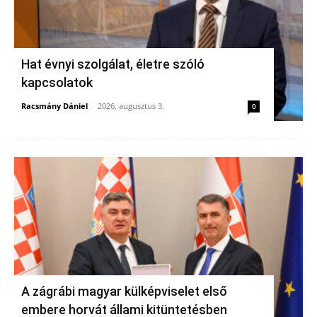
Hat évnyi szolgálat, életre szóló
kapcsolatok
Racsmány Dániel
-
2026, augusztus 3.
0
A zágrábi magyar külképviselet első
embere horvát állami kitüntetésben