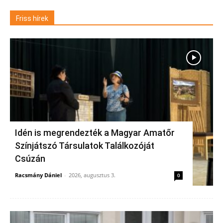
Friss hírek
Idén is megrendezték a Magyar Amatőr
Színjátszó Társulatok Találkozóját
Csúzán
Racsmány Dániel
-
2026, augusztus 3.
0