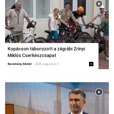
Kopácson táborozott a zágrábi Zrínyi
Miklós Cserkészcsapat
Racsmány Dániel
-
2026, augusztus 3.
0