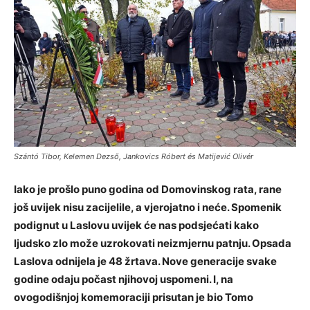
Szántó Tibor, Kelemen Dezső, Jankovics Róbert és Matijević Olivér
Iako je prošlo puno godina od Domovinskog rata, rane
još uvijek nisu zacijelile, a vjerojatno i neće. Spomenik
podignut u Laslovu uvijek će nas podsjećati kako
ljudsko zlo može uzrokovati neizmjernu patnju. Opsada
Laslova odnijela je 48 žrtava. Nove generacije svake
godine odaju počast njihovoj uspomeni. I, na
ovogodišnjoj komemoraciji prisutan je bio Tomo