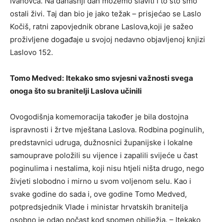
Ivanovca. Na današnji dan možemo slaviti i to što smo
ostali živi. Taj dan bio je jako težak – prisjećao se Laslo
Kočiš, ratni zapovjednik obrane Laslova,koji je sažeo
proživljene događaje u svojoj nedavno objavljenoj knjizi
Laslovo 152.
Tomo Medved:
Itekako smo svjesni važnosti svega
onoga što su branitelji Laslova učinili
Ovogodišnja komemoracija također je bila dostojna
ispravnosti i žrtve mještana Laslova. Rodbina poginulih,
predstavnici udruga, dužnosnici županijske i lokalne
samouprave položili su vijence i zapalili svijeće u čast
poginulima i nestalima, koji nisu htjeli ništa drugo, nego
živjeti slobodno i mirno u svom voljenom selu. Kao i
svake godine do sada i, ove godine Tomo Medved,
potpredsjednik Vlade i ministar hrvatskih branitelja
osobno je odao počast kod spomen obilježja. – Itekako