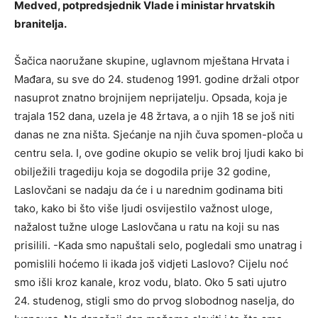
Medved, potpredsjednik Vlade i ministar hrvatskih
branitelja.
Šačica naoružane skupine, uglavnom mještana Hrvata i
Mađara, su sve do 24. studenog 1991. godine držali otpor
nasuprot znatno brojnijem neprijatelju. Opsada, koja je
trajala 152 dana, uzela je 48 žrtava, a o njih 18 se još niti
danas ne zna ništa. Sjećanje na njih čuva spomen-ploča u
centru sela. I, ove godine okupio se velik broj ljudi kako bi
obilježili tragediju koja se dogodila prije 32 godine,
Laslovčani se nadaju da će i u narednim godinama biti
tako, kako bi što više ljudi osvijestilo važnost uloge,
nažalost tužne uloge Laslovčana u ratu na koji su nas
prisilili. -Kada smo napuštali selo, pogledali smo unatrag i
pomislili hoćemo li ikada još vidjeti Laslovo? Cijelu noć
smo išli kroz kanale, kroz vodu, blato. Oko 5 sati ujutro
24. studenog, stigli smo do prvog slobodnog naselja, do