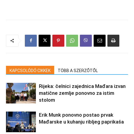
KAPCSOLÓDÓ CIKKEK
TÖBB A SZERZŐTŐL
Rijeka: čelnici zajednica Mađara izvan
matične zemlje ponovno za istim
stolom
Erik Munk ponovno postao prvak
Mađarske u kuhanju ribljeg paprikaša