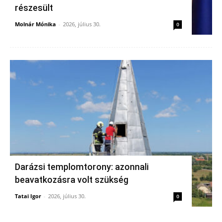
részesült
Molnár Mónika
-
2026, július 30.
0
Darázsi templomtorony: azonnali
beavatkozásra volt szükség
Tatai Igor
-
2026, július 30.
0