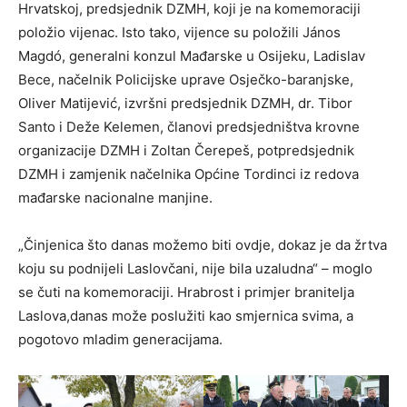
Hrvatskoj, predsjednik DZMH, koji je na komemoraciji
položio vijenac. Isto tako, vijence su položili János
Magdó, generalni konzul Mađarske u Osijeku, Ladislav
Bece, načelnik Policijske uprave Osječko-baranjske,
Oliver Matijević, izvršni predsjednik DZMH, dr. Tibor
Santo i Deže Kelemen, članovi predsjedništva krovne
organizacije DZMH i Zoltan Čerepeš, potpredsjednik
DZMH i zamjenik načelnika Općine Tordinci iz redova
mađarske nacionalne manjine.
„Činjenica što danas možemo biti ovdje, dokaz je da žrtva
koju su podnijeli Laslovčani, nije bila uzaludna“ – moglo
se čuti na komemoraciji. Hrabrost i primjer branitelja
Laslova,danas može poslužiti kao smjernica svima, a
pogotovo mladim generacijama.