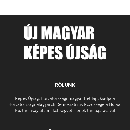
RÓLUNK
Képes Újság, horvátországi magyar hetilap, kiadja a
Horvátországi Magyarok Demokratikus Közössége a Horvát
Köztársaság állami költségvetésének támogatásával