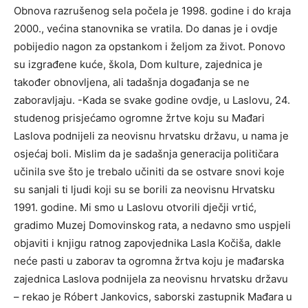
Obnova razrušenog sela počela je 1998. godine i do kraja
2000., većina stanovnika se vratila. Do danas je i ovdje
pobijedio nagon za opstankom i željom za život. Ponovo
su izgrađene kuće, škola, Dom kulture, zajednica je
također obnovljena, ali tadašnja događanja se ne
zaboravljaju. -Kada se svake godine ovdje, u Laslovu, 24.
studenog prisjećamo ogromne žrtve koju su Mađari
Laslova podnijeli za neovisnu hrvatsku državu, u nama je
osjećaj boli. Mislim da je sadašnja generacija političara
učinila sve što je trebalo učiniti da se ostvare snovi koje
su sanjali ti ljudi koji su se borili za neovisnu Hrvatsku
1991. godine. Mi smo u Laslovu otvorili dječji vrtić,
gradimo Muzej Domovinskog rata, a nedavno smo uspjeli
objaviti i knjigu ratnog zapovjednika Lasla Kočiša, dakle
neće pasti u zaborav ta ogromna žrtva koju je mađarska
zajednica Laslova podnijela za neovisnu hrvatsku državu
– rekao je Róbert Jankovics, saborski zastupnik Mađara u