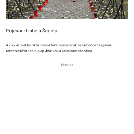
Prijevod: Izabela Šegota
A cikk az elektronikus média többféleségének és különbözőségének
fejlesztéséről szóló Alap által került társfinanszírozásra
.
Hirdetés