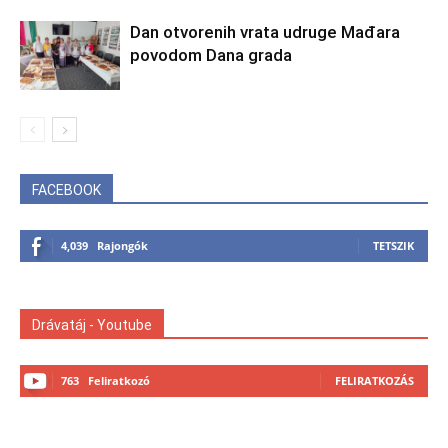
Dan otvorenih vrata udruge Mađara
povodom Dana grada
FACEBOOK
4,039
Rajongók
TETSZIK
Drávatáj - Youtube
763
Feliratkozó
FELIRATKOZÁS