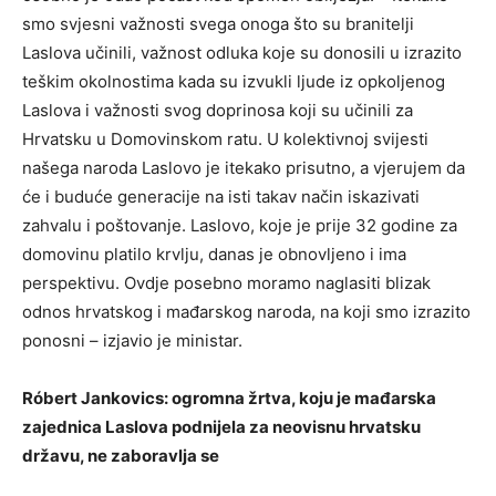
smo svjesni važnosti svega onoga što su branitelji
Laslova učinili, važnost odluka koje su donosili u izrazito
teškim okolnostima kada su izvukli ljude iz opkoljenog
Laslova i važnosti svog doprinosa koji su učinili za
Hrvatsku u Domovinskom ratu. U kolektivnoj svijesti
našega naroda Laslovo je itekako prisutno, a vjerujem da
će i buduće generacije na isti takav način iskazivati
zahvalu i poštovanje. Laslovo, koje je prije 32 godine za
domovinu platilo krvlju, danas je obnovljeno i ima
perspektivu. Ovdje posebno moramo naglasiti blizak
odnos hrvatskog i mađarskog naroda, na koji smo izrazito
ponosni – izjavio je ministar.
Róbert Jankovics: ogromna žrtva, koju je mađarska
zajednica Laslova podnijela za neovisnu hrvatsku
državu, ne zaboravlja se