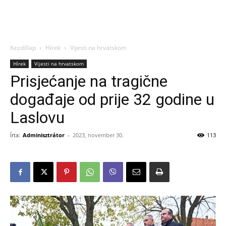
Kezdőlap
Hírek
Vijesti na hrvatskom
Hírek
Vijesti na hrvatskom
Prisjećanje na tragične
događaje od prije 32 godine u
Laslovu
Írta:
Adminisztrátor
-
2023, november 30.
113