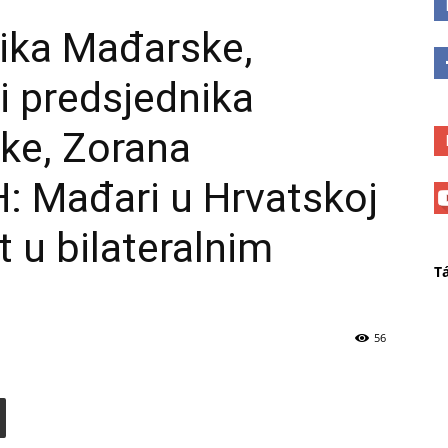
nika Mađarske,
i predsjednika
ke, Zorana
: Mađari u Hrvatskoj
 u bilateralnim
T
56