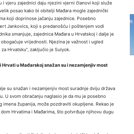
i vjeru zajednici daju njezini vjerni članovi koji služe
elik posao kako bi obitelji Mađara mogle zajednički
vima koji doprinose jačanju zajednice. Posebno
rt Jankovics, koji s predanošću i poštenjem vodi
adnika smanjuje, zajednica Mađara u Hrvatskoj i dalje je
i obogaćuje vrijednosti. Njezina je važnost i ugled
 za Hrvatsku“, zaključio je Sulyok.
i Hrvati u Mađarskoj snažan su i nezamjenjiv most
alje su snažan i nezamjenjiv most suradnje dviju država
evu. U svom obraćanju naglasio je da mu je posebno
og imena županija, može pozdraviti okupljene. Rekao je
i dom Hrvatima i Mađarima, što potvrđuje njihovu dugu