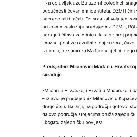
-Narod uvijek uzdižu uzorni pojedinci; snagu 
budućnosti čuvanjem identiteta. DZMH čini v
napredovati i jačati. Od srca zahvaljujem s
priznanje zaslužuje predsjednik DZMH, Róbe
udrugu i čitavu zajednicu. Iako se broj prip
snažna, postiže rezultate, daje uzore, čuva 
izniman, ne samo za Mađare u cjelini, nego i
Predsjednik Milanović: Mađari u Hrvatskoj 
suradnje
-Mađari u Hrvatskoj i Hrvati u Mađarskoj i d
– izjavio je predsjednik Milanović u Kopač
drago što u Baranji, na području gotovo ist
da ovo područje stoljećima pruža zajedničk
i bogatu zajedničku povijest.