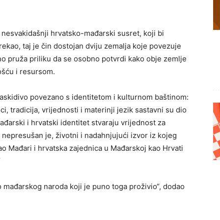
 nesvakidašnji hrvatsko-mađarski susret, koji bi
rekao, taj je čin dostojan dviju zemalja koje povezuje
no pruža priliku da se osobno potvrdi kako obje zemlje
ošću i resursom.
raskidivo povezano s identitetom i kulturnom baštinom:
, tradicija, vrijednosti i materinji jezik sastavni su dio
ađarski i hrvatski identitet stvaraju vrijednost za
 nepresušan je, životni i nadahnjujući izvor iz kojeg
 Mađari i hrvatska zajednica u Mađarskoj kao Hrvati
“
o mađarskog naroda koji je puno toga proživio“, dodao