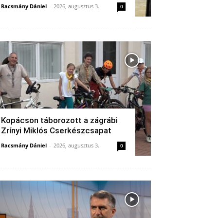
Racsmány Dániel
-
2026, augusztus 3.
0
Kopácson táborozott a zágrábi
Zrínyi Miklós Cserkészcsapat
Racsmány Dániel
-
2026, augusztus 3.
0