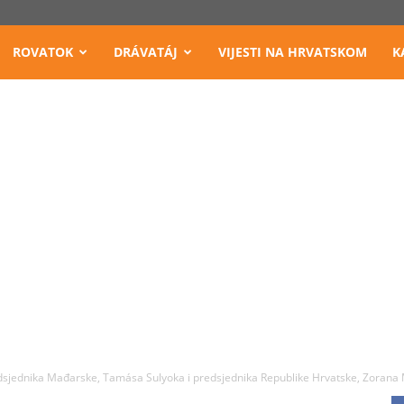
ROVATOK
DRÁVATÁJ
VIJESTI NA HRVATSKOM
K
dsjednika Mađarske, Tamása Sulyoka i predsjednika Republike Hrvatske, Zorana 