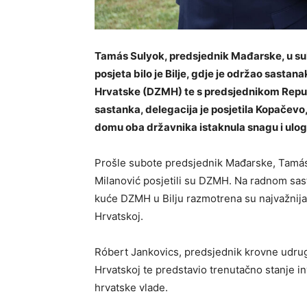
Tamás Sulyok, predsjednik Mađarske, u sub
posjeta bilo je Bilje, gdje je održao sas
Hrvatske (DZMH) te s predsjednikom Repu
sastanka, delegacija je posjetila Kopače
domu oba državnika istaknula snagu i ulog
Prošle subote predsjednik Mađarske, Tamás
Milanović posjetili su DZMH. Na radnom sa
kuće DZMH u Bilju razmotrena su najvažnija 
Hrvatskoj.
Róbert Jankovics, predsjednik krovne udrug
Hrvatskoj te predstavio trenutačno stanje i
hrvatske vlade.