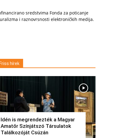
financirano sredstvima Fonda za poticanje
uralizma i raznovrsnosti elektroničkih medija.
Friss hírek
Idén is megrendezték a Magyar
Amatőr Színjátszó Társulatok
Találkozóját Csúzán