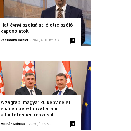
Hat évnyi szolgálat, életre szóló
kapcsolatok
Racsmány Dániel
-
2026, augusztus 3.
0
A zágrábi magyar külképviselet
első embere horvát állami
kitüntetésben részesült
Molnár Mónika
-
2026, július 30.
0