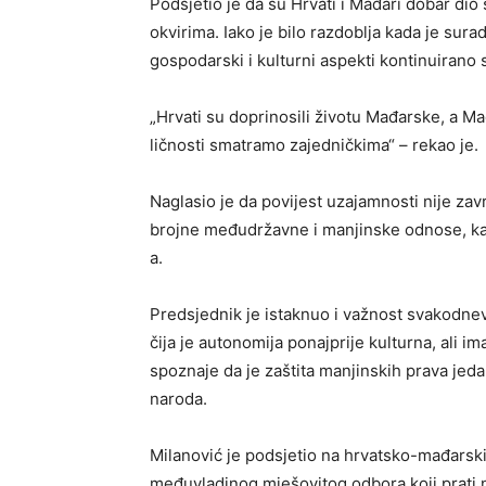
Podsjetio je da su Hrvati i Mađari dobar dio
okvirima. Iako je bilo razdoblja kada je sura
gospodarski i kulturni aspekti kontinuirano s
„Hrvati su doprinosili životu Mađarske, a Ma
ličnosti smatramo zajedničkima“ – rekao je.
Naglasio je da povijest uzajamnosti nije zav
brojne međudržavne i manjinske odnose, kak
a.
Predsjednik je istaknuo i važnost svakodnev
čija je autonomija ponajprije kulturna, ali ima
spoznaje da je zaštita manjinskih prava jeda
naroda.
Milanović je podsjetio na hrvatsko-mađarski
međuvladinog mješovitog odbora koji prati 