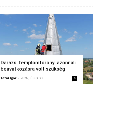
Darázsi templomtorony: azonnali
beavatkozásra volt szükség
Tatai Igor
-
2026, július 30.
0