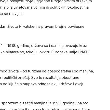
 svoje povijesti živjeli zajedno u zajedničkim državnim
dnja bila uvjetovana vojnim ili političkim okolnostima,
u se razvijali.
đari životu Hrvatske, i s pravom brojne povijesne
ršila 1918. godine; države se i danas povezuju kroz
o bilateralno, tako i u okviru Europske unije i NATO-
nog života – od turizma do gospodarstva i do manjina,
 i politički značaj. Sve to rezultat je obostrane
n od ključnih stupova odnosa dviju država i dvaju
 sporazum o zaštiti manjina iz 1995. godine i na rad
njegovu provedbu. Kao što je rekao, na ovogodišnjoj