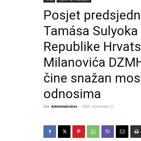
Posjet predsjed
Tamása Sulyoka 
Republike Hrvats
Milanovića DZMH
čine snažan most
odnosima
Írta:
Adminisztrátor
-
2025, november 21.