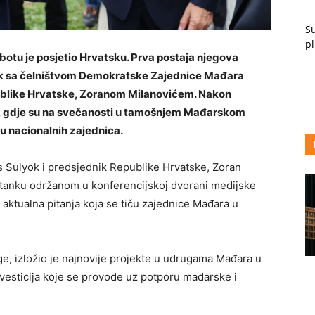
Su
pl
otu je posjetio Hrvatsku. Prva postaja njegova
tanak sa čelništvom Demokratske Zajednice Mađara
blike Hrvatske, Zoranom Milanovićem. Nakon
vo, gdje su na svečanosti u tamošnjem Mađarskom
u nacionalnih zajednica.
 Sulyok i predsjednik Republike Hrvatske, Zoran
stanku održanom u konferencijskoj dvorani medijske
aktualna pitanja koja se tiču zajednice Mađara u
e, izložio je najnovije projekte u udrugama Mađara u
nvesticija koje se provode uz potporu mađarske i