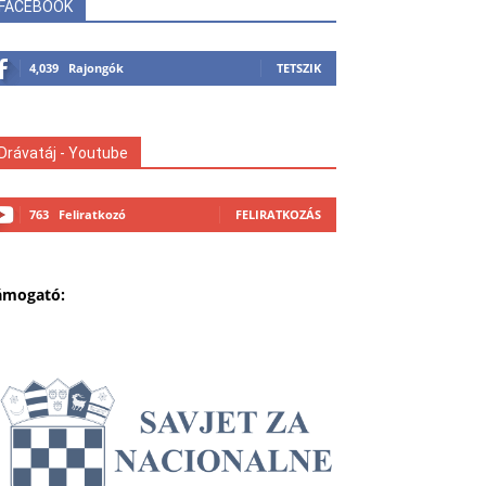
FACEBOOK
4,039
Rajongók
TETSZIK
Drávatáj - Youtube
763
Feliratkozó
FELIRATKOZÁS
ámogató: