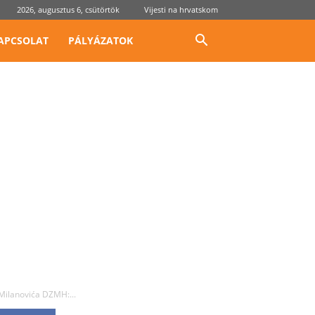
2026, augusztus 6, csütörtök
Vijesti na hrvatskom
APCSOLAT
PÁLYÁZATOK
Milanovića DZMH:...