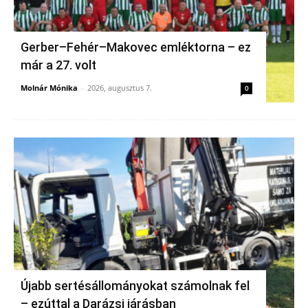
Gerber–Fehér–Makovec emléktorna – ez
már a 27. volt
Molnár Mónika
-
2026, augusztus 7.
0
Újabb sertésállományokat számolnak fel
– ezúttal a Darázsi járásban