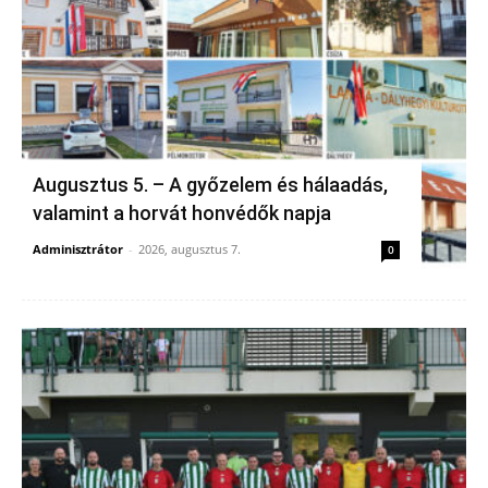
Augusztus 5. – A győzelem és hálaadás,
valamint a horvát honvédők napja
Adminisztrátor
-
2026, augusztus 7.
0