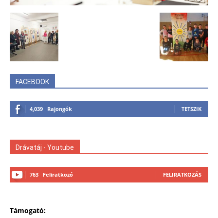
FACEBOOK
4,039
Rajongók
TETSZIK
Drávatáj - Youtube
763
Feliratkozó
FELIRATKOZÁS
Támogató: