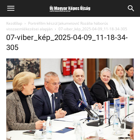
Kezdőlap
Portréfilm készül Jakumetović Rozália háborús
visszaemlékezései alapján
07-viber_kép_2025-04-09_11-18-34-305
07-viber_kép_2025-04-09_11-18-34-
305