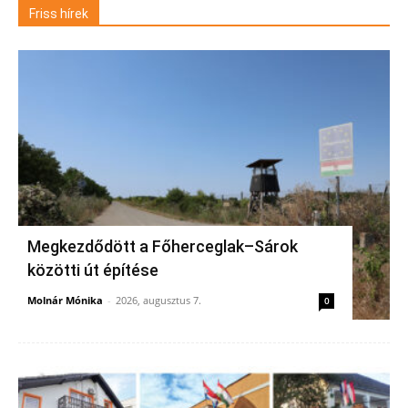
Friss hírek
Megkezdődött a Főherceglak–Sárok
közötti út építése
Molnár Mónika
-
2026, augusztus 7.
0