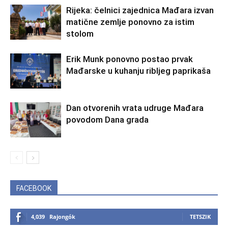
Rijeka: čelnici zajednica Mađara izvan
matične zemlje ponovno za istim
stolom
Erik Munk ponovno postao prvak
Mađarske u kuhanju ribljeg paprikaša
Dan otvorenih vrata udruge Mađara
povodom Dana grada
FACEBOOK
4,039
Rajongók
TETSZIK