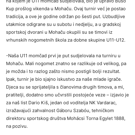
na kojem je U11 momčad sudjelovala, bio je upravo Bušo
Kup prošlog vikenda u Mohaču. Ovaj turnir već je postao
tradicija, a ove je godine održan po šesti put. Uzbudljive
utakmice odigrane su u subotu i nedjelju, a u gradskoj
sportskoj dvorani u Mohaču okupili su se timovi iz
vrhunskih nogometnih škola za dobne skupine U11-U12.
-Naša U11 momčad prvi je put sudjelovala na turniru u
Mohaču. Mali nogomet znatno se razlikuje od velikog, pa
je možda i to razlog zašto nismo postigli bolji rezultat.
Ipak, turnir je bio sjajno iskustvo za naše mlade igrače.
Djeca su se sprijateljila s članovima drugih timova, a mi,
pratitelji, dodatno smo učvrstili postojeće veze – izjavio je
za naš list Dario Kiš, jedan od voditelja NK Vardarac,
izražavajući zahvalnost Gáboru Szabóu, tehničkom
direktoru sportskog društva Mohácsi Torna Egylet 1888,
na pozivu.