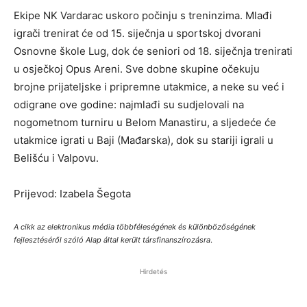
Ekipe NK Vardarac uskoro počinju s treninzima. Mlađi
igrači trenirat će od 15. siječnja u sportskoj dvorani
Osnovne škole Lug, dok će seniori od 18. siječnja trenirati
u osječkoj Opus Areni. Sve dobne skupine očekuju
brojne prijateljske i pripremne utakmice, a neke su već i
odigrane ove godine: najmlađi su sudjelovali na
nogometnom turniru u Belom Manastiru, a sljedeće će
utakmice igrati u Baji (Mađarska), dok su stariji igrali u
Belišću i Valpovu.
Prijevod: Izabela Šegota
A cikk az elektronikus média többféleségének és különbözőségének
fejlesztéséről szóló Alap által került társfinanszírozásra
.
Hirdetés