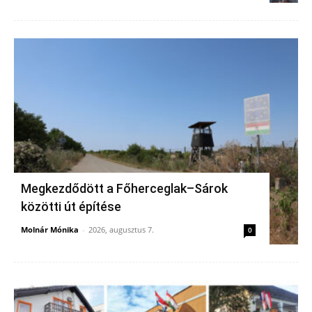
Megkezdődött a Főherceglak–Sárok
közötti út építése
Molnár Mónika
-
2026, augusztus 7.
0