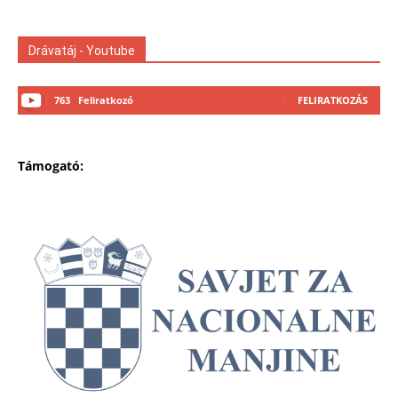
Drávatáj - Youtube
763
Feliratkozó
FELIRATKOZÁS
Támogató: