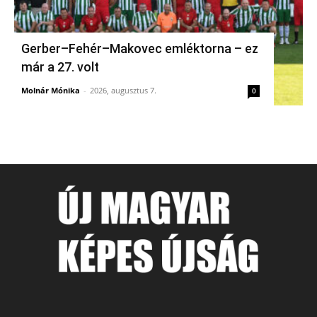
Gerber–Fehér–Makovec emléktorna – ez
már a 27. volt
Molnár Mónika
-
2026, augusztus 7.
0