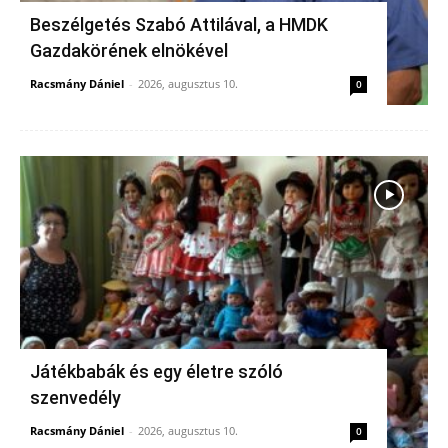
Beszélgetés Szabó Attilával, a HMDK
Gazdakörének elnökével
Racsmány Dániel
-
2026, augusztus 10.
0
Játékbabák és egy életre szóló
szenvedély
Racsmány Dániel
-
2026, augusztus 10.
0