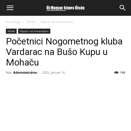
Kezdőlap
Hírek
Vijesti na hrvatskom
Hírek
Vijesti na hrvatskom
Početnici Nogometnog kluba
Vardarac na Bušo Kupu u
Mohaču
Írta:
Adminisztrátor
-
2025, január 16.
144