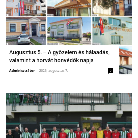
Augusztus 5. – A győzelem és hálaadás,
valamint a horvát honvédők napja
Adminisztrátor
-
2026, augusztus 7.
0