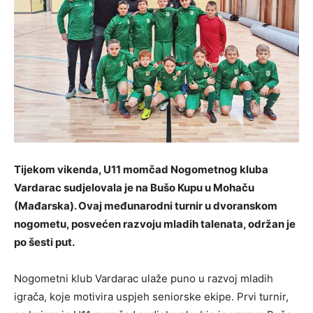
Tijekom vikenda, U11 momčad Nogometnog kluba
Vardarac sudjelovala je na Bušo Kupu u Mohaču
(Mađarska). Ovaj međunarodni turnir u dvoranskom
nogometu, posvećen razvoju mladih talenata, održan je
po šesti put.
Nogometni klub Vardarac ulaže puno u razvoj mladih
igrača, koje motivira uspjeh seniorske ekipe. Prvi turnir,