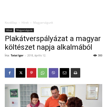
Kezdőlap
Hírek
Magyarságunk
Hírek
Magyarságunk
Plakátverspályázat a magyar
költészet napja alkalmából
Írta:
Tatai Igor
-
2018, április 12.
300