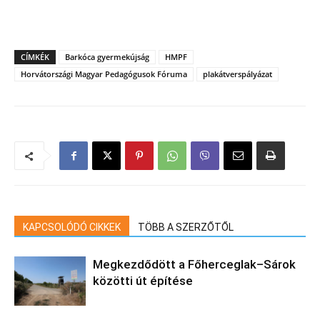
CÍMKÉK
Barkóca gyermekújság
HMPF
Horvátországi Magyar Pedagógusok Fóruma
plakátverspályázat
KAPCSOLÓDÓ CIKKEK
TÖBB A SZERZŐTŐL
Megkezdődött a Főherceglak–Sárok
közötti út építése