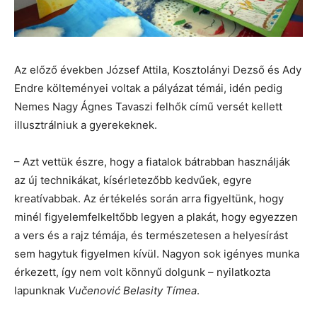
Az előző években József Attila, Kosztolányi Dezső és Ady
Endre költeményei voltak a pályázat témái, idén pedig
Nemes Nagy Ágnes Tavaszi felhők című versét kellett
illusztrálniuk a gyerekeknek.
– Azt vettük észre, hogy a fiatalok bátrabban használják
az új technikákat, kísérletezőbb kedvűek, egyre
kreatívabbak. Az értékelés során arra figyeltünk, hogy
minél figyelemfelkeltőbb legyen a plakát, hogy egyezzen
a vers és a rajz témája, és természetesen a helyesírást
sem hagytuk figyelmen kívül. Nagyon sok igényes munka
érkezett, így nem volt könnyű dolgunk – nyilatkozta
lapunknak
Vučenović Belasity Tímea
.