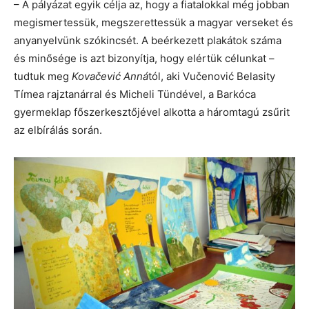
– A pályázat egyik célja az, hogy a fiatalokkal még jobban
megismertessük, megszerettessük a magyar verseket és
anyanyelvünk szókincsét. A beérkezett plakátok száma
és minősége is azt bizonyítja, hogy elértük célunkat –
tudtuk meg
Kovačević Anná
tól, aki Vučenović Belasity
Tímea rajztanárral és Micheli Tündével, a Barkóca
gyermeklap főszerkesztőjével alkotta a háromtagú zsűrit
az elbírálás során.