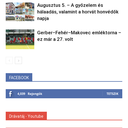
Augusztus 5. – A győzelem és
hálaadás, valamint a horvát honvédők
napja
Gerber–Fehér–Makovec emléktorna –
ez már a 27. volt
FACEBOOK
4,039
Rajongók
TETSZIK
Drávatáj - Youtube