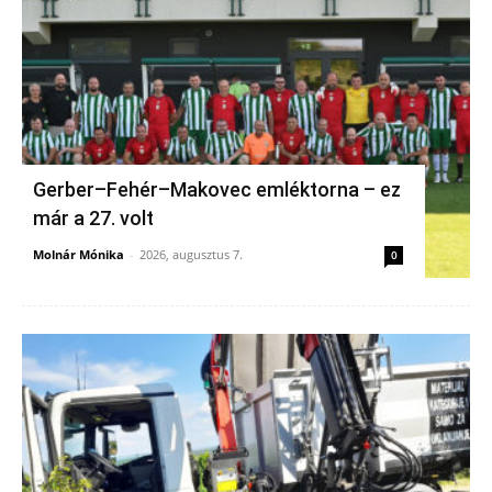
Gerber–Fehér–Makovec emléktorna – ez
már a 27. volt
Molnár Mónika
-
2026, augusztus 7.
0