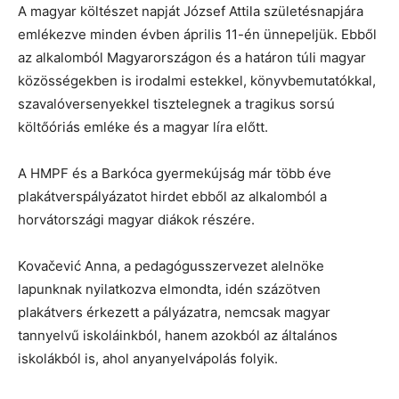
A magyar költészet napját József Attila születésnapjára
emlékezve minden évben április 11-én ünnepeljük. Ebből
az alkalomból Magyarországon és a határon túli magyar
közösségekben is irodalmi estekkel, könyvbemutatókkal,
szavalóversenyekkel tisztelegnek a tragikus sorsú
költőóriás emléke és a magyar líra előtt.
A HMPF és a Barkóca gyermekújság már több éve
plakátverspályázatot hirdet ebből az alkalomból a
horvátországi magyar diákok részére.
Kovačević Anna, a pedagógusszervezet alelnöke
lapunknak nyilatkozva elmondta, idén százötven
plakátvers érkezett a pályázatra, nemcsak magyar
tannyelvű iskoláinkból, hanem azokból az általános
iskolákból is, ahol anyanyelvápolás folyik.