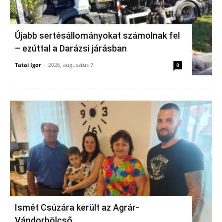
Újabb sertésállományokat számolnak fel
– ezúttal a Darázsi járásban
Tatai Igor
-
2026, augusztus 7.
0
Ismét Csúzára került az Agrár-
Vándorbölcső