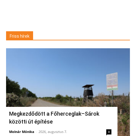
Friss hírek
Megkezdődött a Főherceglak–Sárok
közötti út építése
Molnár Mónika
-
2026, augusztus 7.
0