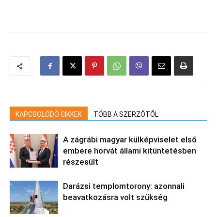
KAPCSOLÓDÓ CIKKEK
TÖBB A SZERZŐTŐL
A zágrábi magyar külképviselet első
embere horvát állami kitüntetésben
részesült
Darázsi templomtorony: azonnali
beavatkozásra volt szükség