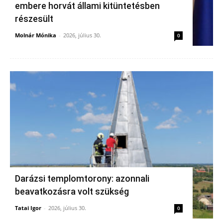
embere horvát állami kitüntetésben
részesült
Molnár Mónika
-
2026, július 30.
0
Darázsi templomtorony: azonnali
beavatkozásra volt szükség
Tatai Igor
-
2026, július 30.
0