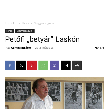
Kezdőlap
Hírek
Magyarságunk
Hírek
Magyarságunk
Petőfi „betyár” Laskón
Írta:
Adminisztrátor
-
2012, május 28.
173