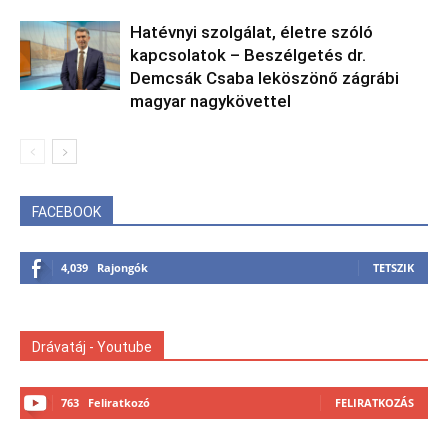
Hatévnyi szolgálat, életre szóló
kapcsolatok – Beszélgetés dr.
Demcsák Csaba leköszönő zágrábi
magyar nagykövettel
FACEBOOK
4,039
Rajongók
TETSZIK
Drávatáj - Youtube
763
Feliratkozó
FELIRATKOZÁS