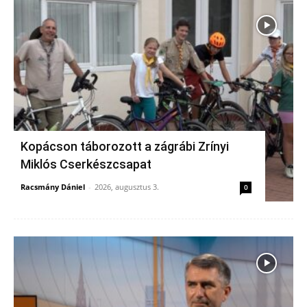
Kopácson táborozott a zágrábi Zrínyi
Miklós Cserkészcsapat
Racsmány Dániel
-
2026, augusztus 3.
0