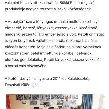
valamint Koch Ivett (klarinét) és Bükki Richárd (gitár)
produkciója nagyon tetszett a laskói közönségnek.
– A „betyár” szó a tényleges útonálló mellett a korhely
életet élő, borozó, lányokkal, asszonyokkal kacérkodó,
mindenki eszén túljáró ember jelzője volt. Petőfi önmagát
is ilyen betyárnak vallotta – mondta el Kuncz László az
előadás kezdetén. Majd az előadott daloknak-verseknek
köszönhetően betekinthettünk a korabeli betyárok
életébe, gondolataiba, Petőfi lányokkal, asszonyokkal és
a borral való viszonyába.
A Petőfi „betyár” elnyerte a 2011-es Kaleidoszkóp
Fesztivál különdíját.