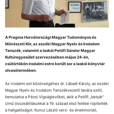
A Pragma Horvátországi Magyar Tudományos és
Művészeti Kör, az eszéki Magyar Nyelv és Irodalom
Tanszék, valamint a laskói Petőfi Sándor Magyar
Kultúregyesület szervezésében május 24-én,
csütörtökön irodalmi estre került sor a laskói könyvtár
olvasótermében.
Az irodalmi est közönségéhez dr. Lábadi Károly, az eszéki
Magyar Nyelv és Irodalom Tanszékvezető tanára szólt,
bemutatva a Pécsi Vígságtevőket, akik a Petőfi „betyár”
című összeállításukkal a 19. század első felébe röpítették
a hallgatóságot. Kuncz László vers- és énekmondó,