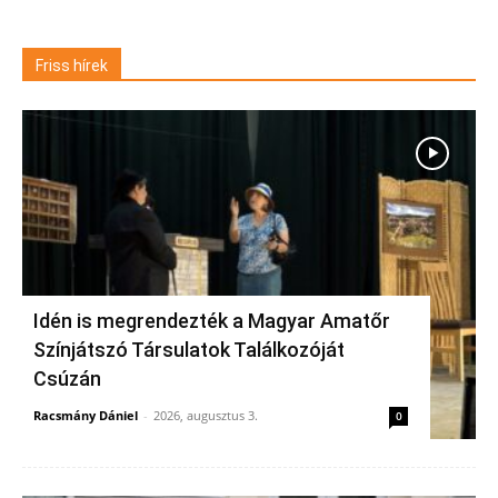
Friss hírek
Idén is megrendezték a Magyar Amatőr
Színjátszó Társulatok Találkozóját
Csúzán
Racsmány Dániel
-
2026, augusztus 3.
0