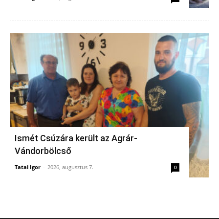
Ismét Csúzára került az Agrár-
Vándorbölcső
Tatai Igor
-
2026, augusztus 7.
0