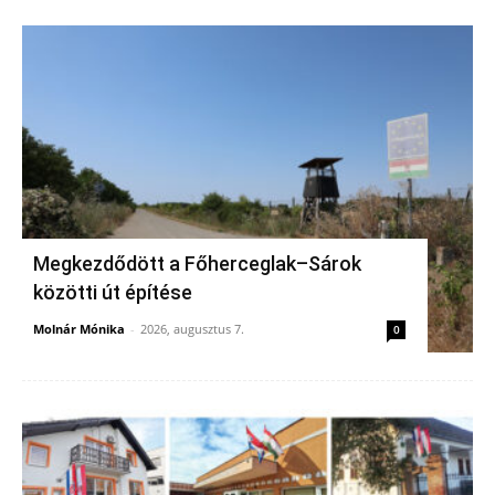
Megkezdődött a Főherceglak–Sárok
közötti út építése
Molnár Mónika
-
2026, augusztus 7.
0