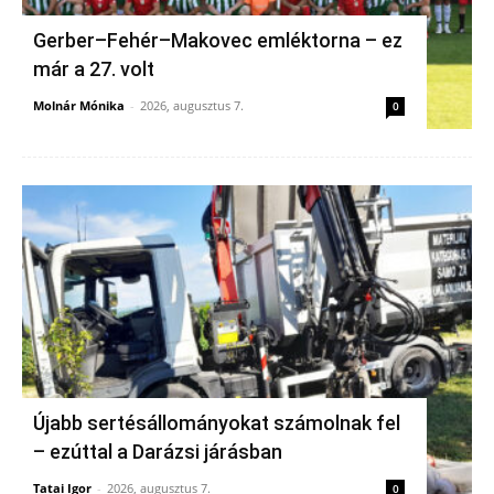
Gerber–Fehér–Makovec emléktorna – ez
már a 27. volt
Molnár Mónika
-
2026, augusztus 7.
0
Újabb sertésállományokat számolnak fel
– ezúttal a Darázsi járásban
Tatai Igor
-
2026, augusztus 7.
0