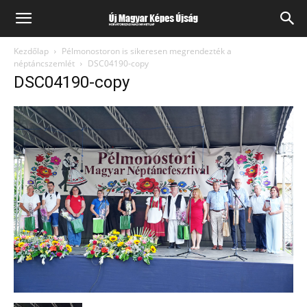
Kezdőlap
Pélmonostoron is sikeresen megrendezték a
néptáncszemlét
DSC04190-copy
DSC04190-copy