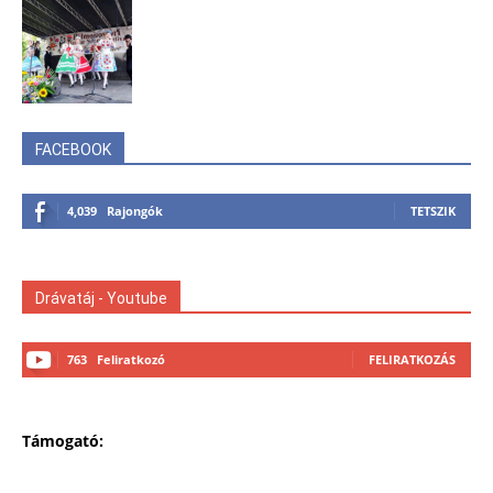
FACEBOOK
4,039
Rajongók
TETSZIK
Drávatáj - Youtube
763
Feliratkozó
FELIRATKOZÁS
Támogató: