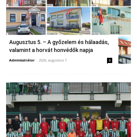
Augusztus 5. – A győzelem és hálaadás,
valamint a horvát honvédők napja
Adminisztrátor
-
2026, augusztus 7.
0