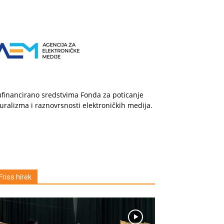
financirano sredstvima Fonda za poticanje
uralizma i raznovrsnosti elektroničkih medija.
Friss hírek