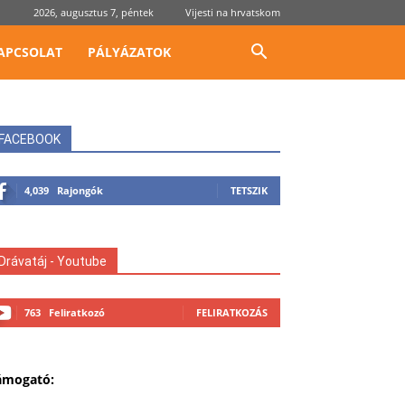
2026, augusztus 7, péntek
Vijesti na hrvatskom
APCSOLAT
PÁLYÁZATOK
FACEBOOK
4,039
Rajongók
TETSZIK
Drávatáj - Youtube
763
Feliratkozó
FELIRATKOZÁS
ámogató: