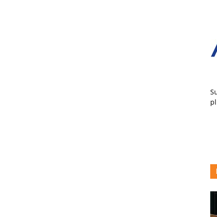
Su
pl