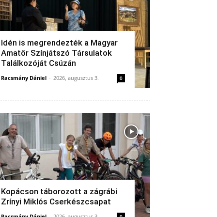
Idén is megrendezték a Magyar
Amatőr Színjátszó Társulatok
Találkozóját Csúzán
Racsmány Dániel
-
2026, augusztus 3.
0
Kopácson táborozott a zágrábi
Zrínyi Miklós Cserkészcsapat
Racsmány Dániel
-
2026, augusztus 3.
0