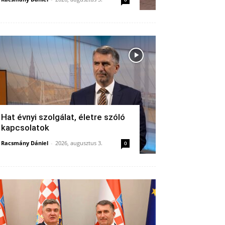
Hat évnyi szolgálat, életre szóló
kapcsolatok
Racsmány Dániel
-
2026, augusztus 3.
0