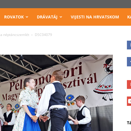
ROVATOK
DRÁVATÁJ
VIJESTI NA HRVATSKOM
K
 a néptáncszemlét
DSC04079
T