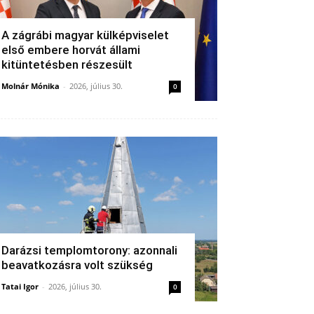
A zágrábi magyar külképviselet
első embere horvát állami
kitüntetésben részesült
Molnár Mónika
-
2026, július 30.
0
Darázsi templomtorony: azonnali
beavatkozásra volt szükség
Tatai Igor
-
2026, július 30.
0