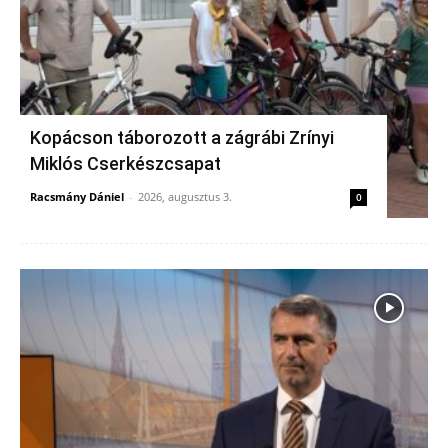
Kopácson táborozott a zágrábi Zrínyi
Miklós Cserkészcsapat
Racsmány Dániel
-
2026, augusztus 3.
0