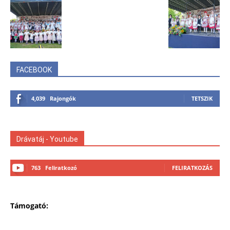
FACEBOOK
4,039
Rajongók
TETSZIK
Drávatáj - Youtube
763
Feliratkozó
FELIRATKOZÁS
Támogató: