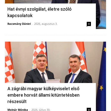
Hat évnyi szolgálat, életre szóló
kapcsolatok
Racsmány Dániel
-
2026, augusztus 3.
0
A zágrábi magyar külképviselet első
embere horvát állami kitüntetésben
részesült
Molnár Mónika
-
2026, július 30.
0