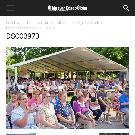
Kezdőlap
Pélmonostoron is sikeresen megrendezték a
néptáncszemlét
DSC03970
DSC03970