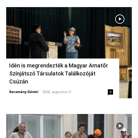
Idén is megrendezték a Magyar Amatőr
Színjátszó Társulatok Találkozóját
Csúzán
Racsmány Dániel
-
2026, augusztus 3.
0