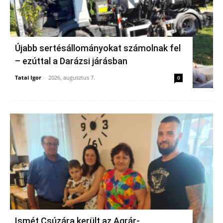
Újabb sertésállományokat számolnak fel
– ezúttal a Darázsi járásban
Tatai Igor
-
2026, augusztus 7.
0
Ismét Csúzára került az Agrár-