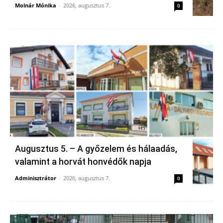
Molnár Mónika
-
2026, augusztus 7.
0
Augusztus 5. – A győzelem és hálaadás,
valamint a horvát honvédők napja
Adminisztrátor
-
2026, augusztus 7.
0