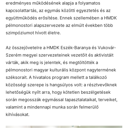
eredményes működésének alapja a folyamatos
kapcsolattartás, az egymás közötti egyeztetés és az
együttműködés erősítése. Ennek szellemében a HMDK
pélmonostori alapszervezete az elmúlt években több
szimpóziumot hívott életre.
Az összejövetelre a HMDK Eszék-Baranya és Vukovár-
Szerém megyei szervezeteinek vezetőit és aktivistáit
várták, akik meg is jelentek, és megtöltötték a
pélmonostori magyar kulturális központ nagytermének
széksorait. A hivatalos program mellett a találkozó
közösségi szerepe is hangsúlyos volt: a résztvevőknek
lehetőségük nyílt arra, hogy kötetlen beszélgetések
során megosszák egymással tapasztalataikat, terveiket,
valamint a mindennapi munka során felmerülő
kihívásokat.