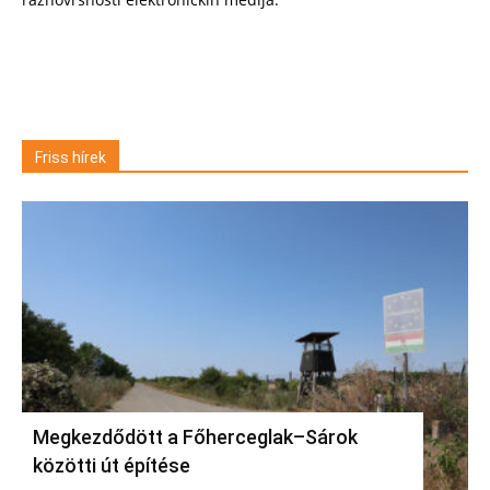
Friss hírek
Megkezdődött a Főherceglak–Sárok
közötti út építése