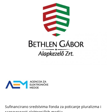
Sufinancirano sredstvima Fonda za poticanje pluralizma i
raznovrsnosti elektroničkih medija.