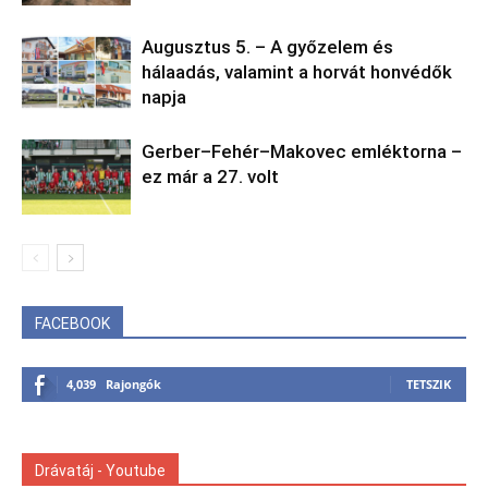
Augusztus 5. – A győzelem és
hálaadás, valamint a horvát honvédők
napja
Gerber–Fehér–Makovec emléktorna –
ez már a 27. volt
FACEBOOK
4,039
Rajongók
TETSZIK
Drávatáj - Youtube