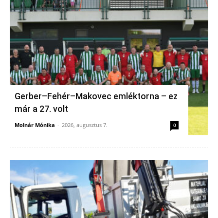
Gerber–Fehér–Makovec emléktorna – ez
már a 27. volt
Molnár Mónika
-
2026, augusztus 7.
0