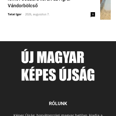
Vándorbölcső
Tatai Igor
-
2026, augusztus 7.
0
RÓLUNK
Képes Újság, horvátországi magyar hetilap, kiadja a