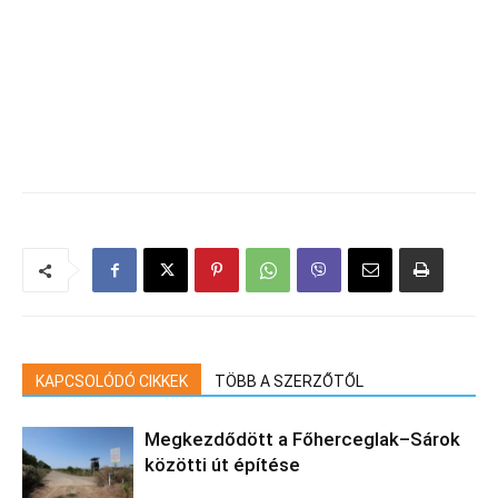
KAPCSOLÓDÓ CIKKEK
TÖBB A SZERZŐTŐL
Megkezdődött a Főherceglak–Sárok
közötti út építése