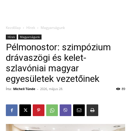
Kezdőlap
Hírek
Magyarságunk
Hírek
Magyarságunk
Pélmonostor: szimpózium
drávaszögi és kelet-
szlavóniai magyar
egyesületek vezetőinek
Írta:
Micheli Tünde
-
2026, május 28.
89