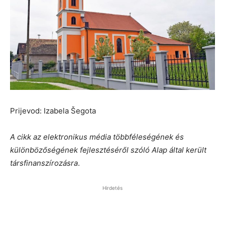
Prijevod: Izabela Šegota
A cikk az elektronikus média többféleségének és
különbözőségének fejlesztéséről szóló Alap által került
társfinanszírozásra
.
Hirdetés