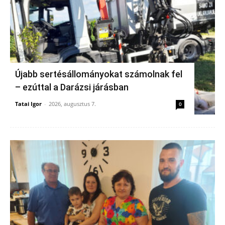
Újabb sertésállományokat számolnak fel
– ezúttal a Darázsi járásban
Tatai Igor
-
2026, augusztus 7.
0