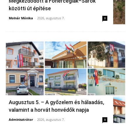
Megkezdődött a Főherceglak–Sárok
közötti út építése
Molnár Mónika
-
2026, augusztus 7.
0
Augusztus 5. – A győzelem és hálaadás,
valamint a horvát honvédők napja
Adminisztrátor
-
2026, augusztus 7.
0