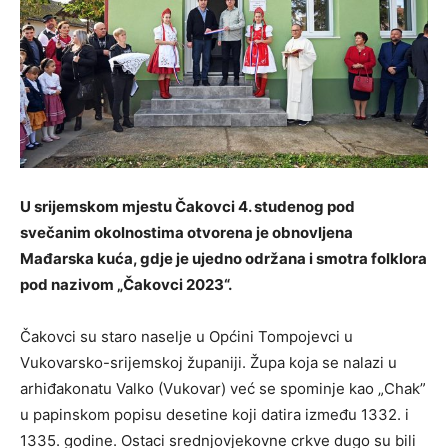
U srijemskom mjestu Čakovci 4. studenog pod
svečanim okolnostima otvorena je obnovljena
Mađarska kuća, gdje je ujedno održana i smotra folklora
pod nazivom „Čakovci 2023“.
Čakovci su staro naselje u Općini Tompojevci u
Vukovarsko-srijemskoj županiji. Župa koja se nalazi u
arhiđakonatu Valko (Vukovar) već se spominje kao „Chak”
u papinskom popisu desetine koji datira između 1332. i
1335. godine. Ostaci srednjovjekovne crkve dugo su bili