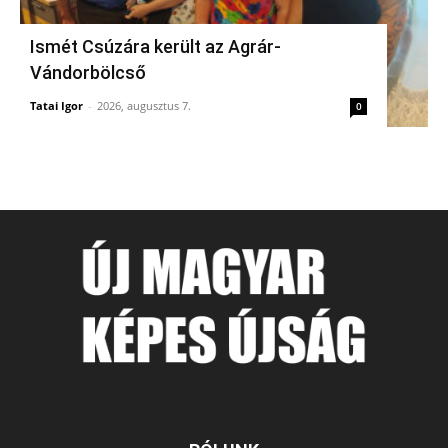
Ismét Csúzára került az Agrár-
Vándorbölcső
Tatai Igor
-
2026, augusztus 7.
0