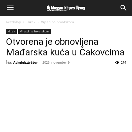
Kezdőlap
Hírek
Vijesti na hrvatskom
Hírek
Vijesti na hrvatskom
Otvorena je obnovljena
Mađarska kuća u Čakovcima
Írta:
Adminisztrátor
-
2023, november 9.
274