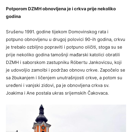
Potporom DZMH obnovljena je i crkva prije nekoliko
godina
Srušenu 1991. godine tijekom Domovinskog rata i
potpuno obnovljenu u drugoj polovici 90-ih godina, crkvu
je trebalo ozbiljno popraviti i potpuno oličiti, stoga su se
prije nekoliko godina tamošnji mađarski katolici obratili
DZMH i saborskom zastupniku Róbertu Jankovicsu, koji
je udovoljio zamolbi i podržao obnovu crkve. Započelo se
sa žbukanjem i ličenjem unutrašnjosti crkve, a potom su
uređeni i vanjski zidovi, pa je obnovljena crkva sv.
Joakima i Ane postala ukras srijemskih Čakovaca.