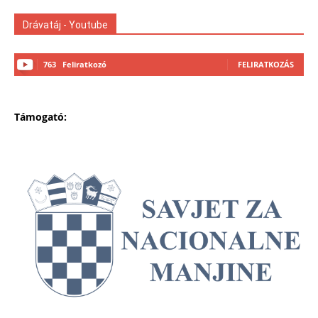
Drávatáj - Youtube
763
Feliratkozó
FELIRATKOZÁS
Támogató: