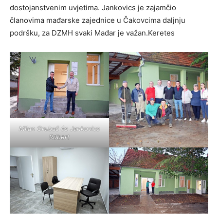
dostojanstvenim uvjetima. Jankovics je zajamčio
članovima mađarske zajednice u Čakovcima daljnju
podršku, za DZMH svaki Mađar je važan.Keretes
Milan Grubač és Jankovics
Róbert