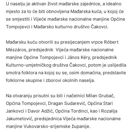
U naselju je aktivan život mađarske zajednice, a idealno
mjesto za to će biti obnovljena Mađarska kuća, u kojoj će
se smjestiti i Vijeće mađarske nacionalne manjine Općine
Tompojevci i Mađarsko kulturno društvo Čakovci.
Mađarsku kuću otvorili su presijecanjem vrpce Róbert
Mészáros, predsjednik Vijeća mađarske nacionalne
manjine Općine Tompojevci i János Kéry, predsjednik
Kulturno-umjetničkog društva Čakovci, potom je uslijedila
smotra folklora na kojoj su se, osim domaćina, predstavile
folklorne skupine i zborovi okolnih naselja.
Na otvaranju prisutni su bili i načelnici Milan Grubač,
Općina Tompojevci, Dragan Sudarević, Općina Stari
Jankovci i Davor Adžić, Općina Tordinci, kao i Rozalija
Jakumetović, predsjednica Vijeća mađarske nacionalne
manjine Vukovarsko-srijemske županije.