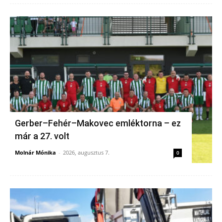
Gerber–Fehér–Makovec emléktorna – ez
már a 27. volt
Molnár Mónika
-
2026, augusztus 7.
0