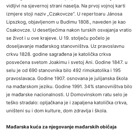
vidljivi na sjevernoj strani naselja. Na prvoj vojnoj karti
izmjere stoji naziv „Czakovcze“. U repertoaru Jánosa
Lipszkog, objavljenom u Budimu 1808., naveden je kao
Csakovcze. U desetljećima nakon turskih osvajanja vratio
se život i u ove krajeve. U 19. stoljeću počelo je
doseljavanje mađarskog stanovništva. Uz pravoslavnu
crkvu 1828. godine sagrađena je katolička crkva
posvećena svetom Joakimu i svetoj Ani. Godine 1847. u
selu je od 690 stanovnika bilo 492 rimokatolika i 195
pravoslavaca. Godine 1907. osnovana je julijanska škola
na mađarskom jeziku. Godine 1991. 34% stanovništva bilo
je mađarske nacionalnosti. U Domovinskom ratu selo je
teško stradalo: opljačkana je i zapaljena katolička crkva,
uništeni su i dom kulture, dom zdravlja i škola.
Mađarska kuća za njegovanje mađarskih običaja