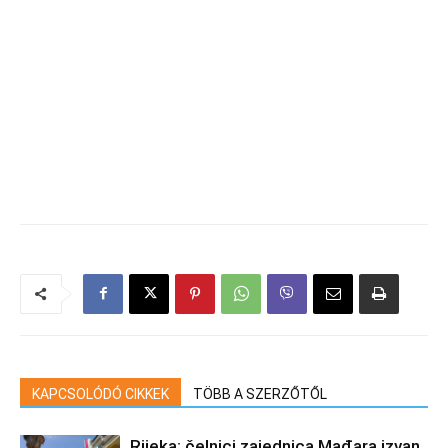
KAPCSOLÓDÓ CIKKEK
TÖBB A SZERZŐTŐL
Rijeka: čelnici zajednica Mađara izvan