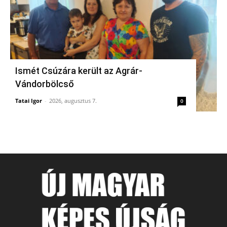
Ismét Csúzára került az Agrár-
Vándorbölcső
Tatai Igor
-
2026, augusztus 7.
0