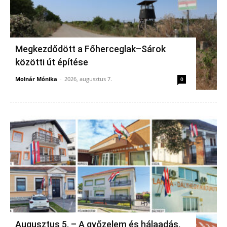
Megkezdődött a Főherceglak–Sárok
közötti út építése
Molnár Mónika
-
2026, augusztus 7.
0
Augusztus 5. – A győzelem és hálaadás,