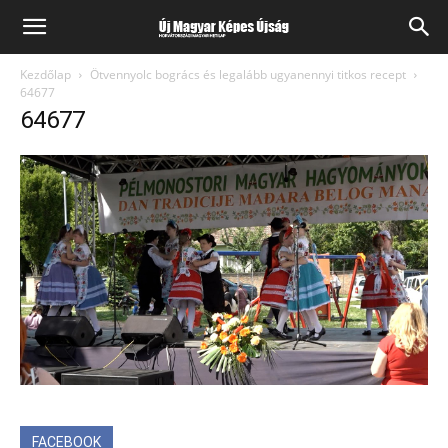
Kezdőlap
Ötvennyolc bogrács és legalább ugyanennyi titkos recept
64677
64677
FACEBOOK