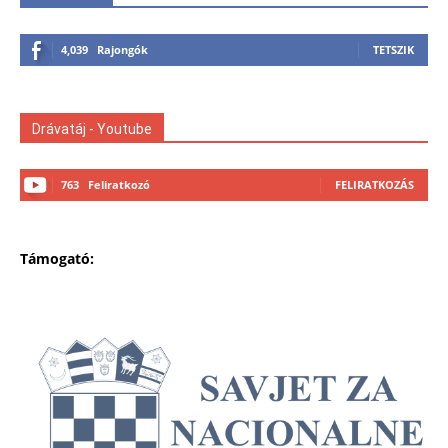
4,039
Rajongók
TETSZIK
Drávatáj - Youtube
763
Feliratkozó
FELIRATKOZÁS
Támogató: