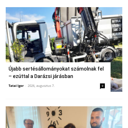
Újabb sertésállományokat számolnak fel
– ezúttal a Darázsi járásban
Tatai Igor
-
2026, augusztus 7.
0