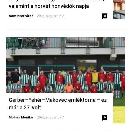
valamint a horvát honvédők napja
Adminisztrátor
-
2026, augusztus 7.
0
Gerber–Fehér–Makovec emléktorna – ez
már a 27. volt
Molnár Mónika
-
2026, augusztus 7.
0