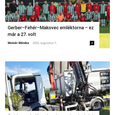
Gerber–Fehér–Makovec emléktorna – ez
már a 27. volt
Molnár Mónika
-
2026, augusztus 7.
0