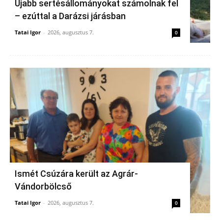
Újabb sertésállományokat számolnak fel
– ezúttal a Darázsi járásban
Tatai Igor
-
2026, augusztus 7.
0
Ismét Csúzára került az Agrár-
Vándorbölcső
Tatai Igor
-
2026, augusztus 7.
0