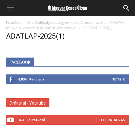
Kezdőlap
Ösztöndíjpályázat a gyereküket A modell szerinti MAGYAR
tannyelvű oktatásra átírató szülők részére
ADATLAP-2025(1)
ADATLAP-2025(1)
FACEBOOK
4,039
Rajongók
TETSZIK
Drávatáj - Youtube
763
Feliratkozó
FELIRATKOZÁS