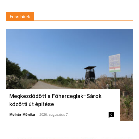
Friss hírek
Megkezdődött a Főherceglak–Sárok
közötti út építése
Molnár Mónika
-
2026, augusztus 7.
0