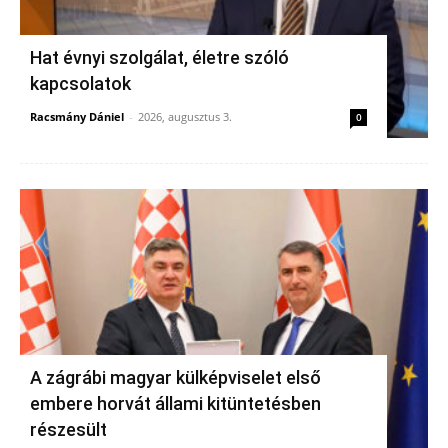
Hat évnyi szolgálat, életre szóló
kapcsolatok
Racsmány Dániel
-
2026, augusztus 3.
0
A zágrábi magyar külképviselet első
embere horvát állami kitüntetésben
részesült