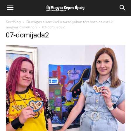
Kezdőlap
Országos sikerekkel a tarsolyában tért haza az eszéki
magyar diákotthon
07-domijada2
07-domijada2