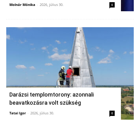
Molnár Mónika
-
2026, július 30.
0
Darázsi templomtorony: azonnali
beavatkozásra volt szükség
Tatai Igor
-
2026, július 30.
0