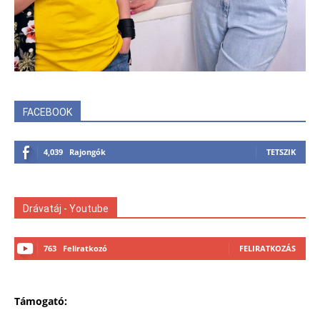
FACEBOOK
4,039
Rajongók
TETSZIK
Drávatáj - Youtube
763
Feliratkozó
FELIRATKOZÁS
Támogató: