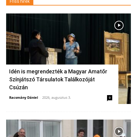
Friss hírek
Idén is megrendezték a Magyar Amatőr
Színjátszó Társulatok Találkozóját
Csúzán
Racsmány Dániel
-
2026, augusztus 3.
0