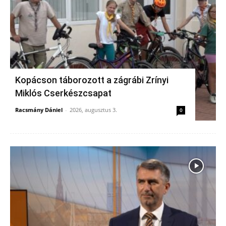
Kopácson táborozott a zágrábi Zrínyi
Miklós Cserkészcsapat
Racsmány Dániel
-
2026, augusztus 3.
0