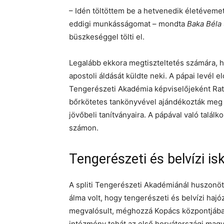
– Idén töltöttem be a hetvenedik életéveme
eddigi munkásságomat – mondta
Baka Béla
büszkeséggel tölti el.
Legalább ekkora megtiszteltetés számára, h
apostoli áldását küldte neki. A pápai levél 
Tengerészeti Akadémia képviselőjeként Ra
bőrkötetes tankönyvével ajándékozták meg 
jövőbeli tanítványaira. A pápával való talá
számon.
Tengerészeti és belvízi is
A spliti Tengerészeti Akadémiánál huszonöt
álma volt, hogy tengerészeti és belvízi haj
megvalósult, méghozzá Kopács központjában
intézmény tehát az első horvátországi magy