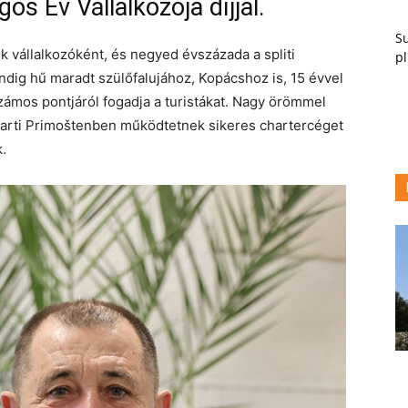
os Év Vállalkozója díjjal.
Su
 vállalkozóként, és negyed évszázada a spliti
pl
dig hű maradt szülőfalujához, Kopácshoz is, 15 évvel
 számos pontjáról fogadja a turistákat. Nagy örömmel
erparti Primoštenben működtetnek sikeres chartercéget
k.