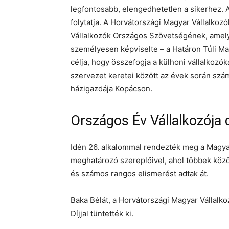
legfontosabb, elengedhetetlen a sikerhez. A
folytatja. A Horvátországi Magyar Vállalko
Vállalkozók Országos Szövetségének, amelye
személyesen képviselte – a Határon Túli M
célja, hogy összefogja a külhoni vállalkozó
szervezet keretei között az évek során számo
házigazdája Kopácson.
Országos Év Vállalkozója dí
Idén 26. alkalommal rendezték meg a Magya
meghatározó szereplőivel, ahol többek köz
és számos rangos elismerést adtak át.
Baka Bélát, a Horvátországi Magyar Vállalk
Díjjal tüntették ki.