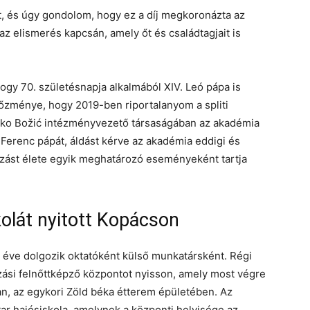
t, és úgy gondolom, hogy ez a díj megkoronázta az
az elismerés kapcsán, amely őt és családtagjait is
ogy 70. születésnapja alkalmából XIV. Leó pápa is
előzménye, hogy 2019-ben riportalanyom a spliti
tko Božić intézményvezető társaságában az akadémia
Ferenc pápát, áldást kérve az akadémia eddigi és
lkozást élete egyik meghatározó eseményeként tartja
kolát nyitott Kopácson
 éve dolgozik oktatóként külső munkatársként. Régi
ózási felnőttképző központot nyisson, amely most végre
, az egykori Zöld béka étterem épületében. Az
ar hajósiskola, amelynek a központi helyisége az