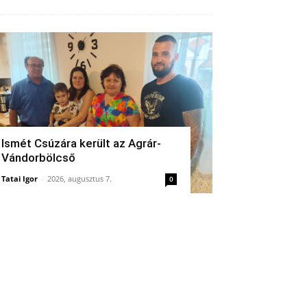
Ismét Csúzára került az Agrár-
Vándorbölcső
Tatai Igor
-
2026, augusztus 7.
0