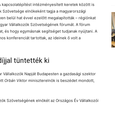
 kapcsolatépítést intézményesített keretek között is
zók Szövetsége elnökeként tagja a magyarországi
n belül hat évvel ezelőtt megalapították – régiónkat
agyar Vállalkozók Szövetségének fórumát. A fórum
kat, és hogy egymásnak segítséget tudjanak nyújtani. A
s konferenciát tartottak, az ideinek ő volt a
jjal tüntették ki
r Vállalkozók Napját Budapesten a gazdasági szektor
ött
Orbán Viktor
miniszterelnök is beszédet mondott,
ozók Szövetségének elnökét az Országos Év Vállalkozói