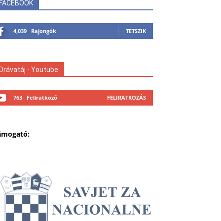
FACEBOOK
4,039
Rajongók
TETSZIK
Drávatáj - Youtube
763
Feliratkozó
FELIRATKOZÁS
ámogató: