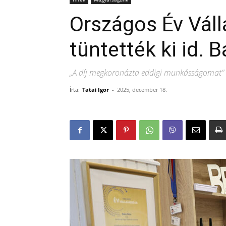
Országos Év Válla
tüntették ki id. 
„A díj megkoronázta eddigi munkásságomat”
Írta:
Tatai Igor
-
2025, december 18.