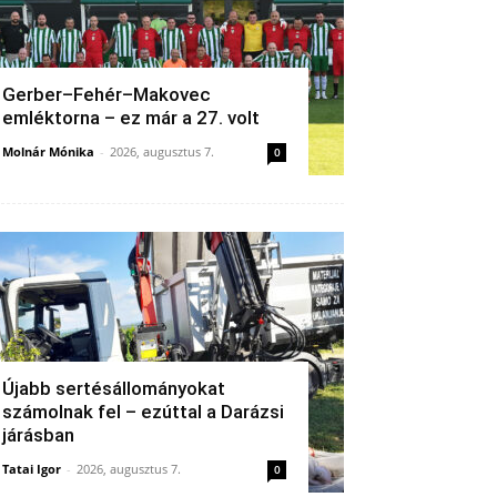
Gerber–Fehér–Makovec
emléktorna – ez már a 27. volt
Molnár Mónika
-
2026, augusztus 7.
0
Újabb sertésállományokat
számolnak fel – ezúttal a Darázsi
járásban
Tatai Igor
-
2026, augusztus 7.
0