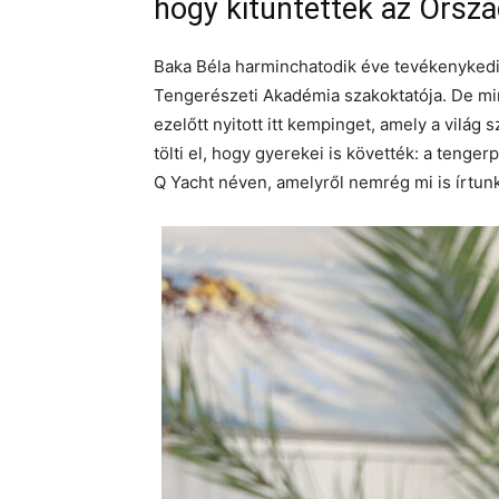
hogy kitüntették az Ország
Baka Béla harminchatodik éve tevékenykedik
Tengerészeti Akadémia szakoktatója. De min
ezelőtt nyitott itt kempinget, amely a világ
tölti el, hogy gyerekei is követték: a teng
Q Yacht néven, amelyről nemrég mi is írtun