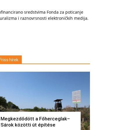
financirano sredstvima Fonda za poticanje
uralizma i raznovrsnosti elektroničkih medija.
Friss hírek
Megkezdődött a Főherceglak–
Sárok közötti út építése