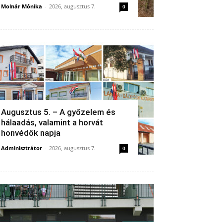
Molnár Mónika
-
2026, augusztus 7.
0
Augusztus 5. – A győzelem és
hálaadás, valamint a horvát
honvédők napja
Adminisztrátor
-
2026, augusztus 7.
0