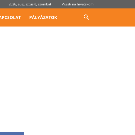
2026, augusztus 8, szombat
Vijesti na hrvatskom
APCSOLAT
PÁLYÁZATOK