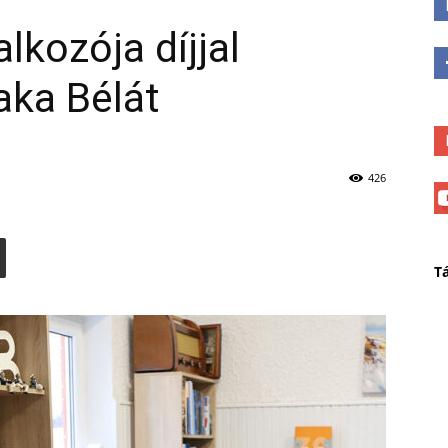
lkozója díjjal
Baka Bélát
426
T