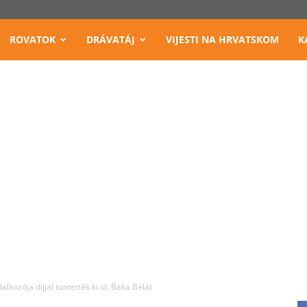
ROVATOK
DRÁVATÁJ
VIJESTI NA HRVATSKOM
K
alkozója díjjal tüntették ki id. Baka Bélát