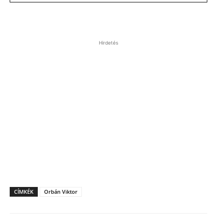
Hirdetés
CÍMKÉK
Orbán Viktor