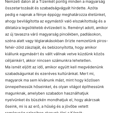
Nemzeti dalon át a Tizenkét pontig minden a magyarság
összetartozását és szabadságvágyát hirdette. Azóta
pedig e napnak a fénye éppúgy meghatározza életünket,
ahogy bevilágította az egymástól való elszakítottság és a
diktatúra legsötétebb évtizedeit is. Reményt adott, amikor
az új tavaszra váró magyarság pincékben, padlásokon,
széna alatt vagy téglarakásokban őrizte nemzetünk piros-
fehér-zöld zászlaját, és bebizonyította, hogy amikor
kiállunk egymásért és vállt vállnak vetve küzdünk közös
céljainkért, akkor nincsen számunkra lehetetlen.
Ma ismét eljött az idő, amikor együtt kell megvédenünk
szabadságunkat és ezeréves kultúránkat. Mert mi,
magyarok ma sem kívánunk mást, mint hogy közösen
ünnepelhessük hőseinket, és olyan világot építhessünk
magunknak, amelyben szabadon használhatjuk
nyelvünket és büszkén mondhatjuk el, hogy akárcsak
őseink, mi is az erő, a hűség és a jövőbe vetett
reménység színeiben akarunk élni a Kárpát-