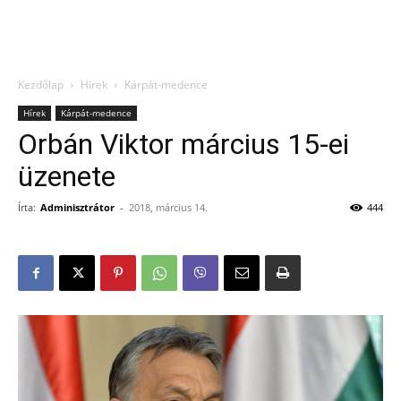
Kezdőlap
Hírek
Kárpát-medence
Hírek
Kárpát-medence
Orbán Viktor március 15-ei
üzenete
Írta:
Adminisztrátor
-
2018, március 14.
444