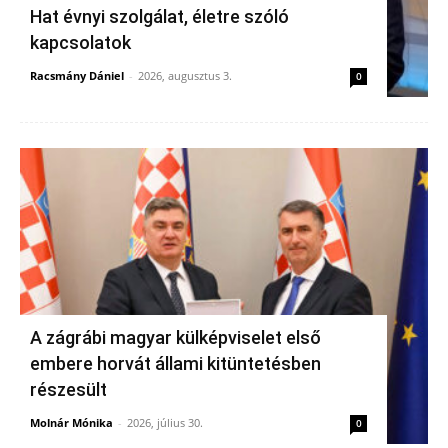
Hat évnyi szolgálat, életre szóló
kapcsolatok
Racsmány Dániel
-
2026, augusztus 3.
0
A zágrábi magyar külképviselet első
embere horvát állami kitüntetésben
részesült
Molnár Mónika
-
2026, július 30.
0