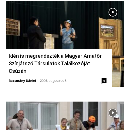
Idén is megrendezték a Magyar Amatőr
Színjátszó Társulatok Találkozóját
Csúzán
Racsmány Dániel
-
2026, augusztus 3.
0