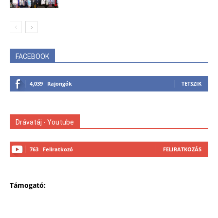
FACEBOOK
4,039
Rajongók
TETSZIK
Drávatáj - Youtube
763
Feliratkozó
FELIRATKOZÁS
Támogató: