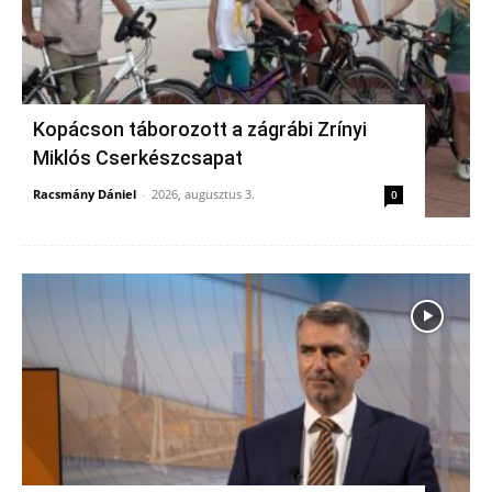
Kopácson táborozott a zágrábi Zrínyi
Miklós Cserkészcsapat
Racsmány Dániel
-
2026, augusztus 3.
0