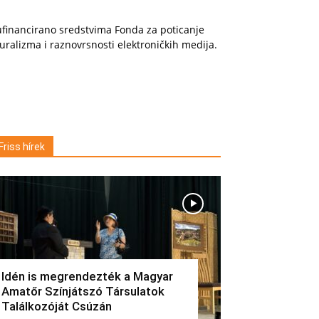
financirano sredstvima Fonda za poticanje
uralizma i raznovrsnosti elektroničkih medija.
Friss hírek
Idén is megrendezték a Magyar
Amatőr Színjátszó Társulatok
Találkozóját Csúzán