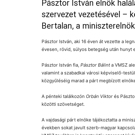
Pásztor István elnök halá
szervezet vezetésével – k
Bertalan, a miniszterelnö
Pásztor István, aki 16 éven át vezette a le
évesen, rövid, súlyos betegség után hunyt e
Pásztor István fia,
Pásztor Bálint
a VMSZ alel
valamint a szabadkai városi képviselő-testül
közgyűléséig marad a párt megbízott elnök
A pénteki találkozón
Orbán Viktor
és Pászto
közötti szövetséget.
A vajdasági párt elnöke tájékoztatta a minis
években sokat javult szerb-magyar kapcsola