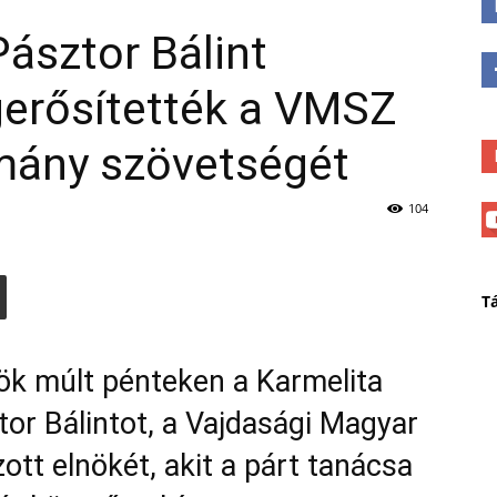
Pásztor Bálint
gerősítették a VMSZ
mány szövetségét
104
T
ök múlt pénteken a Karmelita
or Bálintot, a Vajdasági Magyar
t elnökét, akit a párt tanácsa