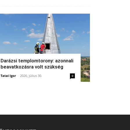
Darázsi templomtorony: azonnali
beavatkozásra volt szükség
Tatai Igor
-
2026, július 30.
0