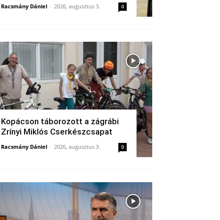
Racsmány Dániel
-
2026, augusztus 3.
0
Kopácson táborozott a zágrábi
Zrínyi Miklós Cserkészcsapat
Racsmány Dániel
-
2026, augusztus 3.
0