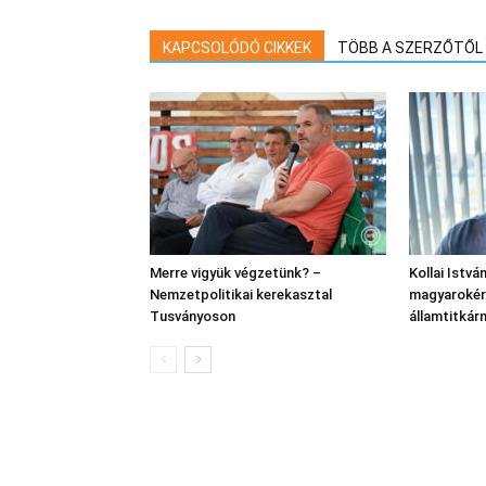
KAPCSOLÓDÓ CIKKEK
TÖBB A SZERZŐTŐL
Merre vigyük végzetünk? –
Kollai Istvá
Nemzetpolitikai kerekasztal
magyarokért
Tusványoson
államtitkár