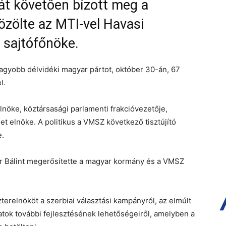
lát követően bízott meg a
özölte az MTI-vel Havasi
k sajtófőnöke.
gnagyobb délvidéki magyar pártot, október 30-án, 67
l.
nöke, köztársasági parlamenti frakcióvezetője,
et elnöke. A politikus a VMSZ következő tisztújító
e.
r Bálint megerősítette a magyar kormány és a VMSZ
zterelnököt a szerbiai választási kampányról, az elmúlt
tok további fejlesztésének lehetőségeiről, amelyben a