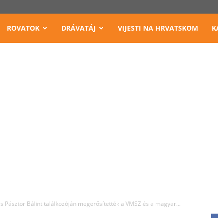
ROVATOK
DRÁVATÁJ
VIJESTI NA HRVATSKOM
K
s Pásztor Bálint találkozóján megerősítették a VMSZ és a magyar...