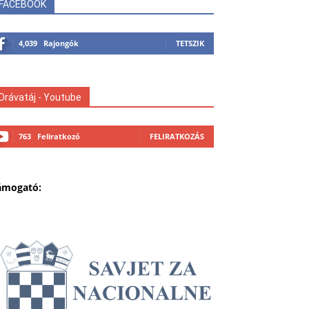
FACEBOOK
4,039
Rajongók
TETSZIK
Drávatáj - Youtube
763
Feliratkozó
FELIRATKOZÁS
ámogató: