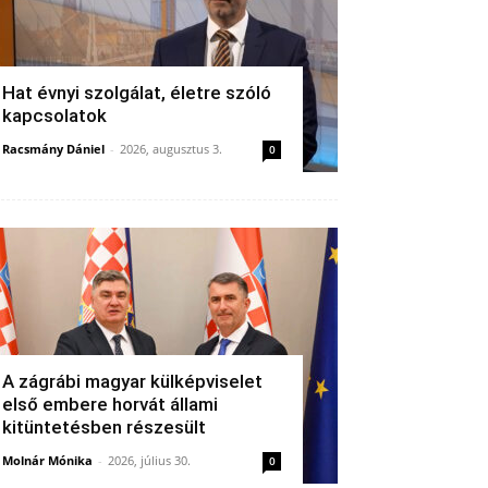
Hat évnyi szolgálat, életre szóló
kapcsolatok
Racsmány Dániel
-
2026, augusztus 3.
0
A zágrábi magyar külképviselet
első embere horvát állami
kitüntetésben részesült
Molnár Mónika
-
2026, július 30.
0