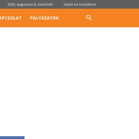
2026, augusztus 6, csütörtök
Vijesti na hrvatskom
APCSOLAT
PÁLYÁZATOK