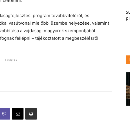
 betölteni.
Su
aságfejlesztési program továbbviteléről, és
pl
dka vasútvonal mielőbbi üzembe helyezése, valamint
szabbítása a vajdasági magyarok szempontjából
ognak fellépni – tájékoztatott a megbeszélésről
Hirdetés