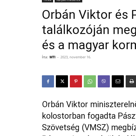
Orbán Viktor és 
találkozóján me
és a magyar kor
Írta:
MTI
-
2023, november 16.
Orbán Viktor minisztereln
kolostorban fogadta Pászt
Szövetség (VMSZ) megbízot