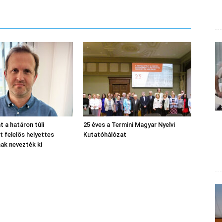
nt a határon túli
25 éves a Termini Magyar Nyelvi
 felelős helyettes
Kutatóhálózat
nak nevezték ki