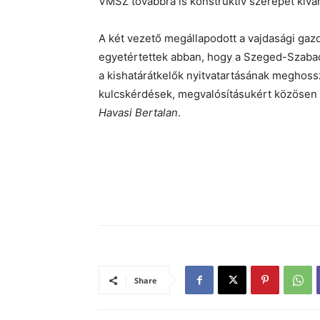
VMSZ továbbra is konstruktív szerepet kíván
A két vezető megállapodott a vajdasági gazd
egyetértettek abban, hogy a Szeged-Szaba
a kishatárátkelők nyitvatartásának meghos
kulcskérdések, megvalósításukért közösen f
Havasi Bertalan
.
Share