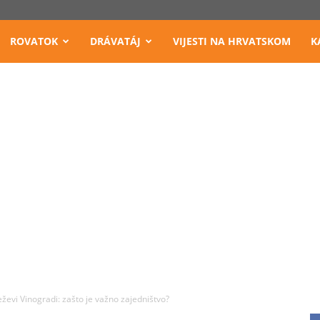
ROVATOK
DRÁVATÁJ
VIJESTI NA HRVATSKOM
K
ževi Vinogradi: zašto je važno zajedništvo?