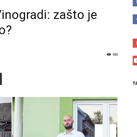
inogradi: zašto je
vo?
480
T