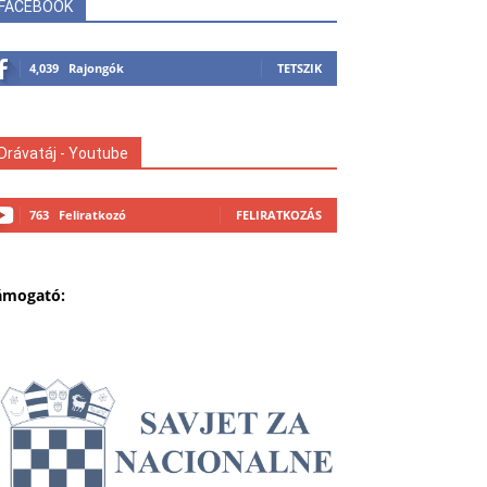
FACEBOOK
4,039
Rajongók
TETSZIK
Drávatáj - Youtube
763
Feliratkozó
FELIRATKOZÁS
ámogató: