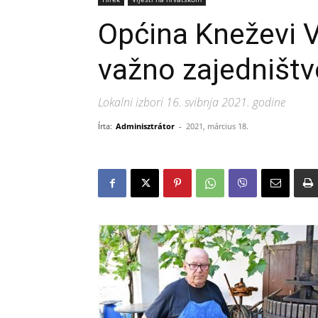
Općina Kneževi V
važno zajedništ
Lokalni izbori 16. svibnja 2021. godine
Írta:
Adminisztrátor
-
2021, március 18.