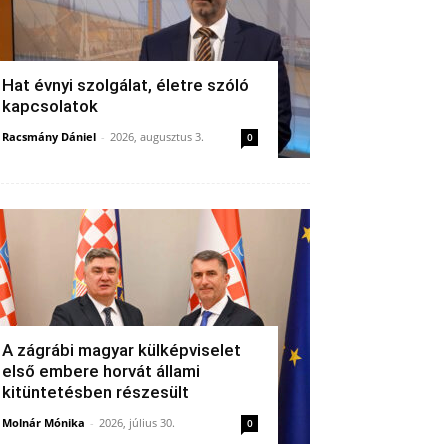
Hat évnyi szolgálat, életre szóló
kapcsolatok
Racsmány Dániel
-
2026, augusztus 3.
0
A zágrábi magyar külképviselet
első embere horvát állami
kitüntetésben részesült
Molnár Mónika
-
2026, július 30.
0