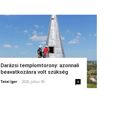
Darázsi templomtorony: azonnali
beavatkozásra volt szükség
Tatai Igor
-
2026, július 30.
0