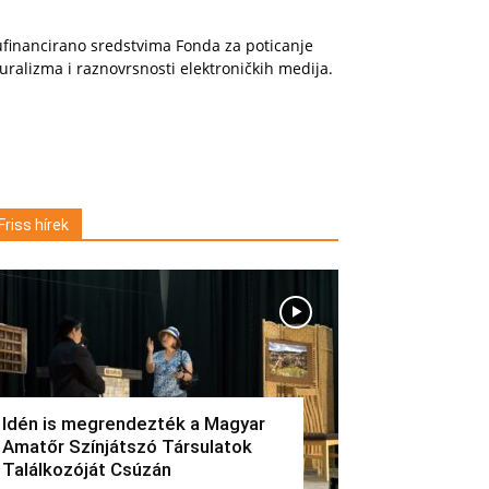
financirano sredstvima Fonda za poticanje
uralizma i raznovrsnosti elektroničkih medija.
Friss hírek
Idén is megrendezték a Magyar
Amatőr Színjátszó Társulatok
Találkozóját Csúzán