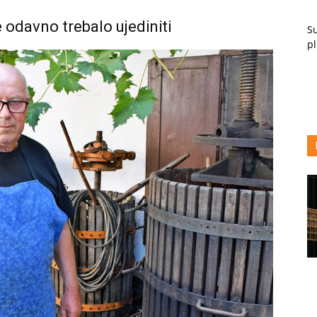
 odavno trebalo ujediniti
Su
pl