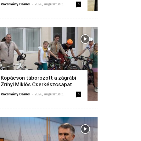
Racsmány Dániel
-
2026, augusztus 3.
0
Kopácson táborozott a zágrábi
Zrínyi Miklós Cserkészcsapat
Racsmány Dániel
-
2026, augusztus 3.
0