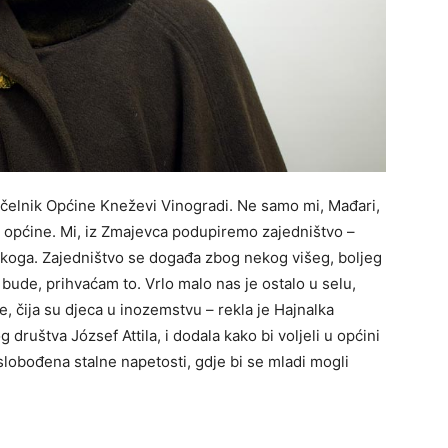
načelnik Općine Kneževi Vinogradi. Ne samo mi, Mađari,
ju općine. Mi, iz Zmajevca podupiremo zajedništvo –
nekoga. Zajedništvo se događa zbog nekog višeg, boljeg
 bude, prihvaćam to. Vrlo malo nas je ostalo u selu,
e, čija su djeca u inozemstvu – rekla je Hajnalka
društva József Attila, i dodala kako bi voljeli u općini
oslobođena stalne napetosti, gdje bi se mladi mogli