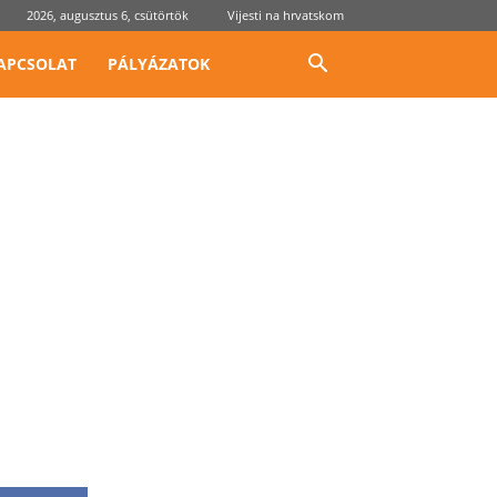
2026, augusztus 6, csütörtök
Vijesti na hrvatskom
APCSOLAT
PÁLYÁZATOK