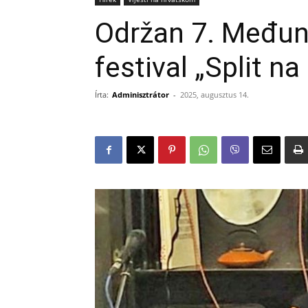
Održan 7. Međuna
festival „Split na
Írta:
Adminisztrátor
-
2025, augusztus 14.