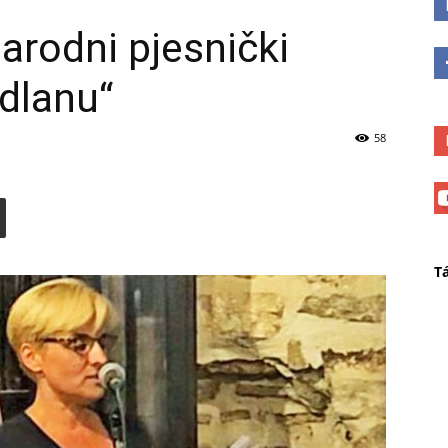
rodni pjesnički
 dlanu“
58
T