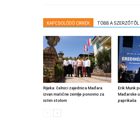
KAPCSOLÓDÓ CIKKEK
TÖBB A SZERZŐTŐL
Rijeka: čelnici zajednica Mađara
Erik Munk 
izvan matične zemlje ponovno za
Mađarske u 
istim stolom
paprikaša