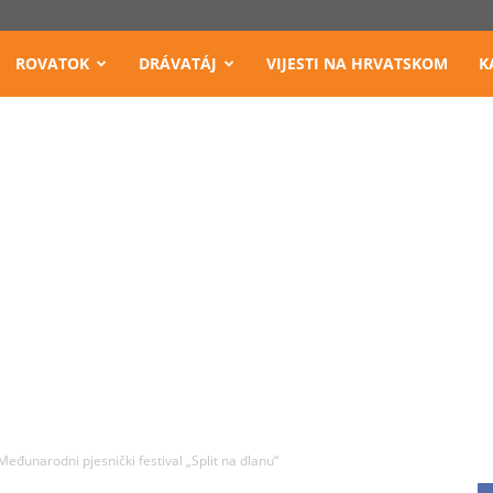
ROVATOK
DRÁVATÁJ
VIJESTI NA HRVATSKOM
K
Međunarodni pjesnički festival „Split na dlanu“