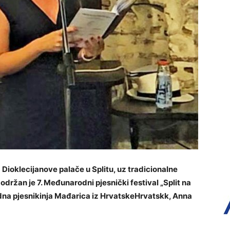
Dioklecijanove palače u Splitu, uz tradicionalne
održan je 7. Međunarodni pjesnički festival „Split na
jedna pjesnikinja Mađarica iz HrvatskeHrvatskk, Anna