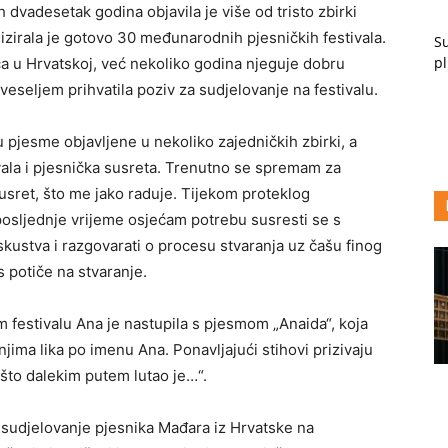
dvadesetak godina objavila je više od tristo zbirki
izirala je gotovo 30 međunarodnih pjesničkih festivala.
Su
pl
a u Hrvatskoj, već nekoliko godina njeguje dobru
eseljem prihvatila poziv za sudjelovanje na festivalu.
u pjesme objavljene u nekoliko zajedničkih zbirki, a
ivala i pjesnička susreta. Trenutno se spremam za
usret, što me jako raduje. Tijekom proteklog
posljednje vrijeme osjećam potrebu susresti se s
skustva i razgovarati o procesu stvaranja uz čašu finog
s potiče na stvaranje.
festivalu Ana je nastupila s pjesmom „Anaida“, koja
njima lika po imenu Ana. Ponavljajući stihovi prizivaju
, što dalekim putem lutao je…“.
i sudjelovanje pjesnika Mađara iz Hrvatske na