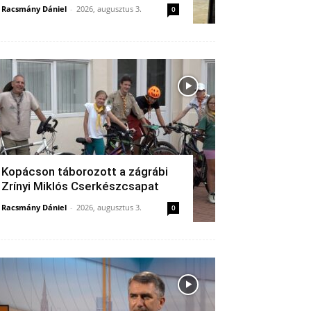
Racsmány Dániel
-
2026, augusztus 3.
0
Kopácson táborozott a zágrábi
Zrínyi Miklós Cserkészcsapat
Racsmány Dániel
-
2026, augusztus 3.
0