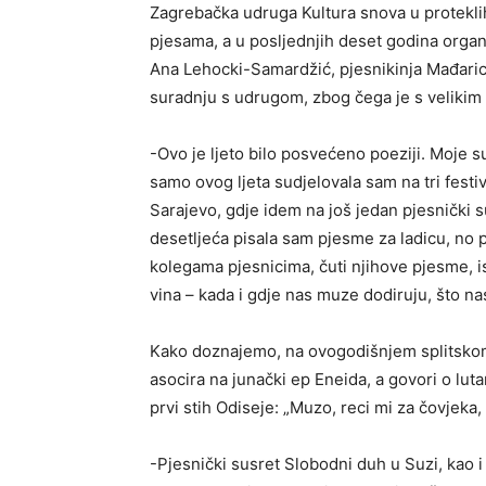
Zagrebačka udruga Kultura snova u proteklih 
pjesama, a u posljednjih deset godina organ
Ana Lehocki-Samardžić, pjesnikinja Mađaric
suradnju s udrugom, zbog čega je s velikim v
-Ovo je ljeto bilo posvećeno poeziji. Moje s
samo ovog ljeta sudjelovala sam na tri fest
Sarajevo, gdje idem na još jedan pjesnički s
desetljeća pisala sam pjesme za ladicu, no 
kolegama pjesnicima, čuti njihove pjesme, i
vina – kada i gdje nas muze dodiruju, što na
Kako doznajemo, na ovogodišnjem splitskom 
asocira na junački ep Eneida, a govori o luta
prvi stih Odiseje: „Muzo, reci mi za čovjeka
-Pjesnički susret Slobodni duh u Suzi, kao 