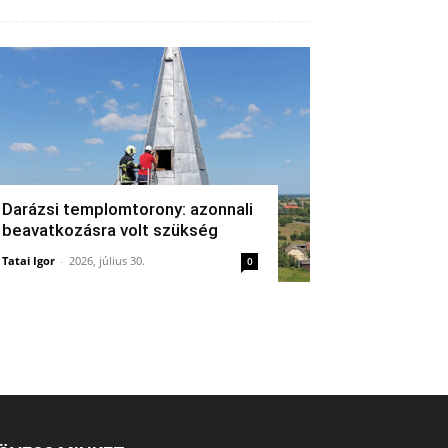
Darázsi templomtorony: azonnali
beavatkozásra volt szükség
Tatai Igor
-
2026, július 30.
0