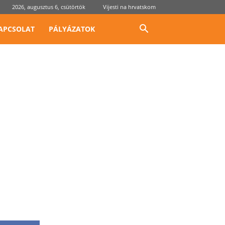
2026, augusztus 6, csütörtök
Vijesti na hrvatskom
APCSOLAT
PÁLYÁZATOK