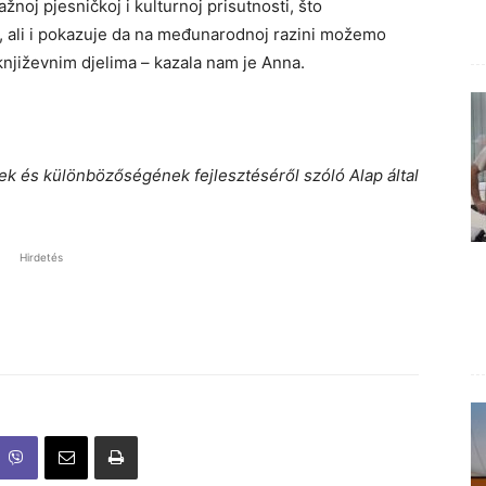
oj pjesničkoj i kulturnoj prisutnosti, što
 ali i pokazuje da na međunarodnoj razini možemo
njiževnim djelima – kazala nam je Anna.
ek és különbözőségének fejlesztéséről szóló Alap által
Hirdetés