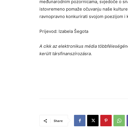
međunarodnim pozornicama, svjedoče o snažn
istovremeno pomaže očuvanju naše kulture,
ravnopravno konkurirati svojom poezijom i k
Prijevod: Izabela Šegota
A cikk az elektronikus média többféleségén
került társfinanszírozásra
.
Share