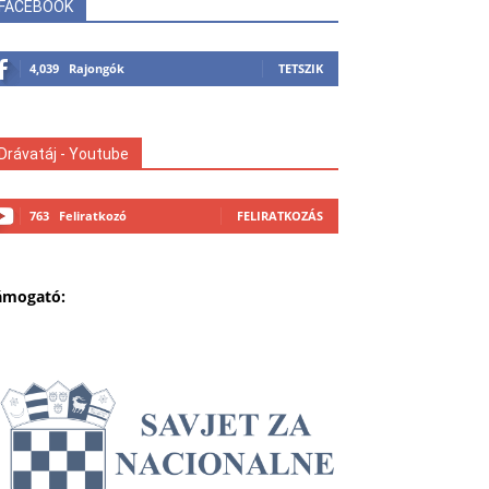
FACEBOOK
4,039
Rajongók
TETSZIK
Drávatáj - Youtube
763
Feliratkozó
FELIRATKOZÁS
ámogató: