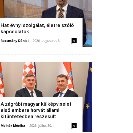
Hat évnyi szolgálat, életre szóló
kapcsolatok
Racsmány Dániel
-
2026, augusztus 3.
0
A zágrábi magyar külképviselet
első embere horvát állami
kitüntetésben részesült
Molnár Mónika
-
2026, július 30.
0