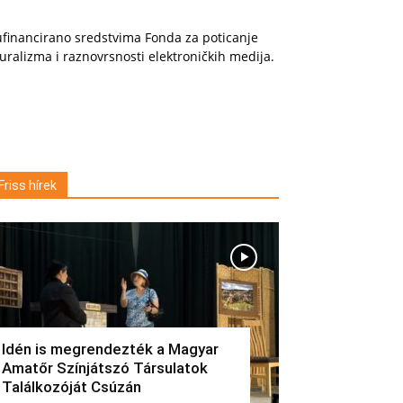
financirano sredstvima Fonda za poticanje
uralizma i raznovrsnosti elektroničkih medija.
Friss hírek
Idén is megrendezték a Magyar
Amatőr Színjátszó Társulatok
Találkozóját Csúzán