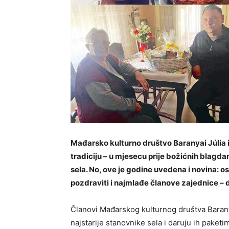
Mađarsko kulturno društvo Baranyai Júlia i
tradiciju – u mjesecu prije božićnih blagda
sela. No, ove je godine uvedena i novina: os
pozdraviti i najmlađe članove zajednice –
Članovi Mađarskog kulturnog društva Barany
najstarije stanovnike sela i daruju ih pake