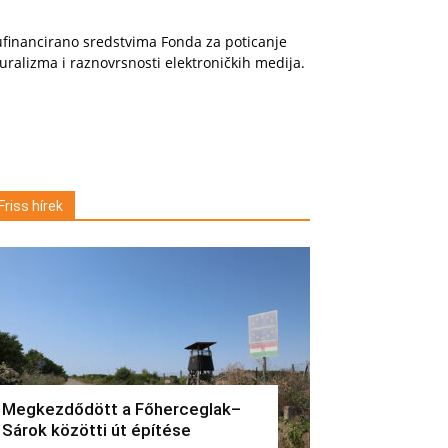
financirano sredstvima Fonda za poticanje
uralizma i raznovrsnosti elektroničkih medija.
Friss hírek
Megkezdődött a Főherceglak–
Sárok közötti út építése