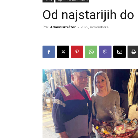
Od najstarijih do
Írta:
Adminisztrátor
-
2025, november 6.