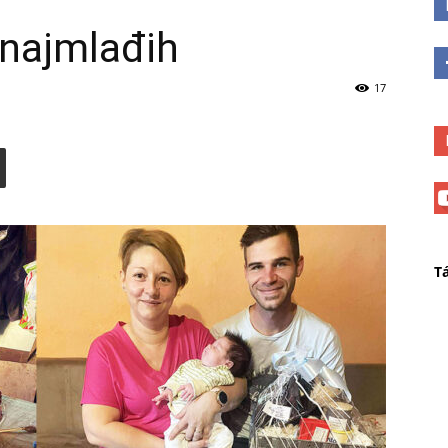
 najmlađih
17
T