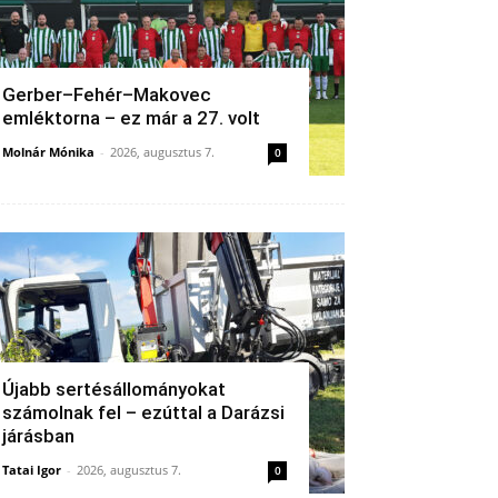
Gerber–Fehér–Makovec
emléktorna – ez már a 27. volt
Molnár Mónika
-
2026, augusztus 7.
0
Újabb sertésállományokat
számolnak fel – ezúttal a Darázsi
járásban
Tatai Igor
-
2026, augusztus 7.
0