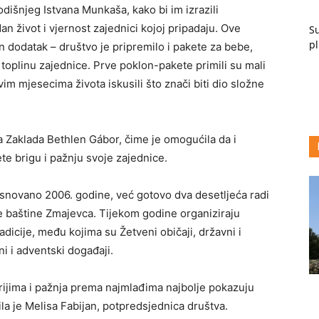
odišnjeg Istvana Munkaša, kako bi im izrazili
an život i vjernost zajednici kojoj pripadaju. Ove
Su
pl
n dodatak – društvo je pripremilo i pakete za bebe,
 i toplinu zajednice. Prve poklon-pakete primili su mali
rvim mjesecima života iskusili što znači biti dio složne
 Zaklada Bethlen Gábor, čime je omogućila da i
ete brigu i pažnju svoje zajednice.
osnovano 2006. godine, već gotovo dva desetljeća radi
 baštine Zmajevca. Tijekom godine organiziraju
dicije, među kojima su Žetveni običaji, državni i
ni i adventski događaji.
ijima i pažnja prema najmlađima najbolje pokazuju
la je Melisa Fabijan, potpredsjednica društva.