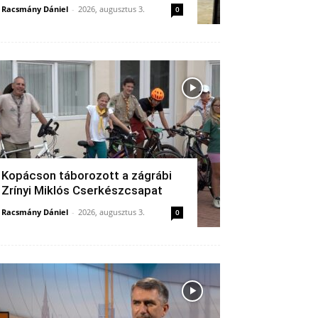
Racsmány Dániel
-
2026, augusztus 3.
0
Kopácson táborozott a zágrábi
Zrínyi Miklós Cserkészcsapat
Racsmány Dániel
-
2026, augusztus 3.
0