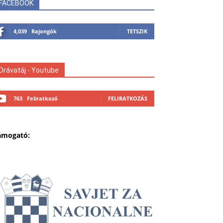
FACEBOOK
4,039
Rajongók
TETSZIK
Drávatáj - Youtube
763
Feliratkozó
FELIRATKOZÁS
ámogató: