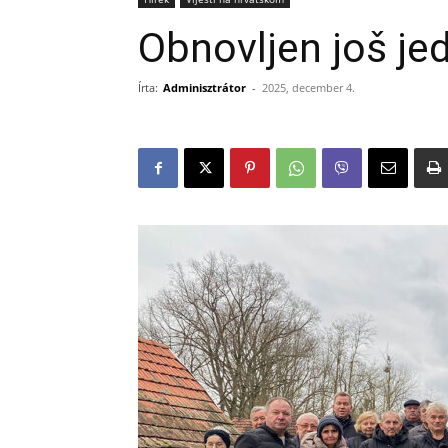
Obnovljen još je
Írta:
Adminisztrátor
-
2025, december 4.