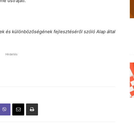
me ustrajati.”
ek és különbözőségének fejlesztéséről szóló Alap által
Hirdetés