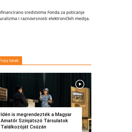
financirano sredstvima Fonda za poticanje
uralizma i raznovrsnosti elektroničkih medija.
Friss hírek
Idén is megrendezték a Magyar
Amatőr Színjátszó Társulatok
Találkozóját Csúzán