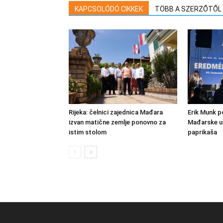
KAPCSOLÓDÓ CIKKEK
TÖBB A SZERZŐTŐL
Rijeka: čelnici zajednica Mađara
Erik Munk 
izvan matične zemlje ponovno za
Mađarske u 
istim stolom
paprikaša