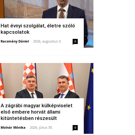
Hat évnyi szolgálat, életre szóló
kapcsolatok
Racsmány Dániel
-
2026, augusztus 3.
0
A zágrábi magyar külképviselet
első embere horvát állami
kitüntetésben részesült
Molnár Mónika
-
2026, július 30.
0