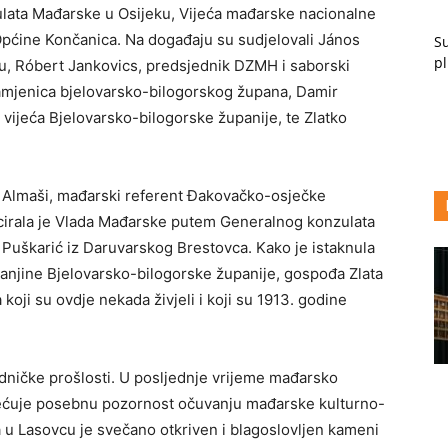
ulata Mađarske u Osijeku, Vijeća mađarske nacionalne
Općine Končanica. Na događaju su sudjelovali János
Su
pl
u, Róbert Jankovics, predsjednik DZMH i saborski
amjenica bjelovarsko-bilogorskog župana, Damir
 vijeća Bjelovarsko-bilogorske županije, te Zlatko
rt Almaši, mađarski referent Đakovačko-osječke
cirala je Vlada Mađarske putem Generalnog konzulata
o Puškarić iz Daruvarskog Brestovca. Kako je istaknula
njine Bjelovarsko-bilogorske županije, gospođa Zlata
ji su ovdje nekada živjeli i koji su 1913. godine
dničke prošlosti. U posljednje vrijeme mađarsko
ećuje posebnu pozornost očuvanju mađarske kulturno-
ta u Lasovcu je svečano otkriven i blagoslovljen kameni