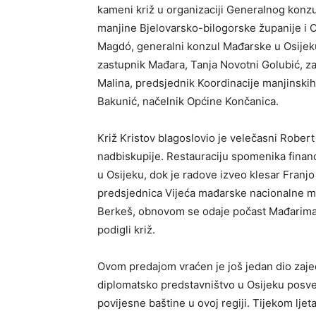
kameni križ u organizaciji Generalnog konz
manjine Bjelovarsko-bilogorske županije i 
Magdó, generalni konzul Mađarske u Osijek
zastupnik Mađara, Tanja Novotni Golubić, z
Malina, predsjednik Koordinacije manjinskih
Bakunić, načelnik Općine Končanica.
Križ Kristov blagoslovio je velečasni Robe
nadbiskupije. Restauraciju spomenika finan
u Osijeku, dok je radove izveo klesar Franj
predsjednica Vijeća mađarske nacionalne ma
Berkeš, obnovom se odaje počast Mađarima ko
podigli križ.
Ovom predajom vraćen je još jedan dio zaje
diplomatsko predstavništvo u Osijeku posv
povijesne baštine u ovoj regiji. Tijekom lje