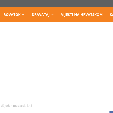
ROVATOK
DRÁVATÁJ
VIJESTI NA HRVATSKOM
K
još jedan mađarski križ