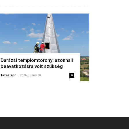
Darázsi templomtorony: azonnali
beavatkozásra volt szükség
Tatai Igor
-
2026, július 30.
0