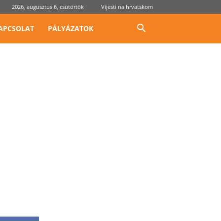
2026, augusztus 6, csütörtök
Vijesti na hrvatskom
APCSOLAT
PÁLYÁZATOK