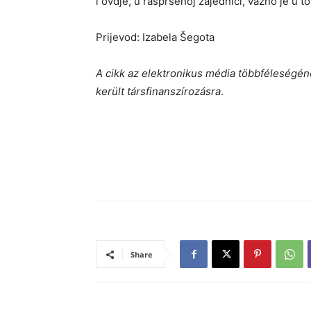
i ovdje, u raspršenoj zajednici, važno je u to
Prijevod: Izabela Šegota
A cikk az elektronikus média többféleségén
került társfinanszírozásra
.
Share