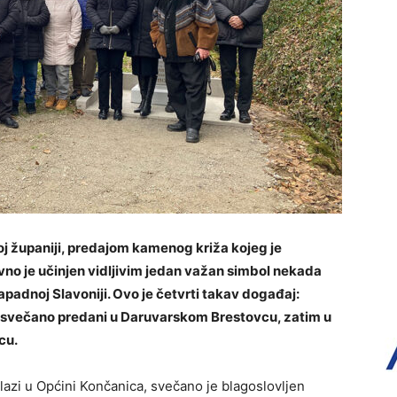
j županiji, predajom kamenog križa kojeg je
vno je učinjen vidljivim jedan važan simbol nekada
padnoj Slavoniji. Ovo je četvrti takav događaj:
i svečano predani u Daruvarskom Brestovcu, zatim u
cu.
lazi u Općini Končanica, svečano je blagoslovljen