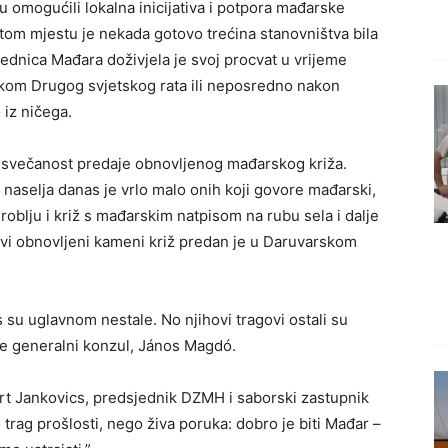
ovu omogućili lokalna inicijativa i potpora mađarske
tom mjestu je nekada gotovo trećina stanovništva bila
ednica Mađara doživjela je svoj procvat u vrijeme
ekom Drugog svjetskog rata ili neposredno nakon
 iz ničega.
a svečanost predaje obnovljenog mađarskog križa.
naselja danas je vrlo malo onih koji govore mađarski,
blju i križ s mađarskim natpisom na rubu sela i dalje
vi obnovljeni kameni križ predan je u Daruvarskom
 su uglavnom nestale. No njihovi tragovi ostali su
o je generalni konzul, János Magdó.
t Jankovics, predsjednik DZMH i saborski zastupnik
 trag prošlosti, nego živa poruka: dobro je biti Mađar –