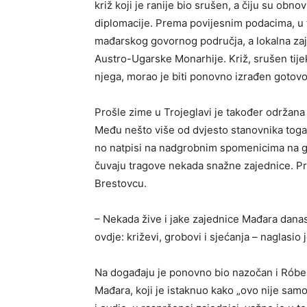
križ koji je ranije bio srušen, a čiju su obn
diplomacije. Prema povijesnim podacima, u 
mađarskog govornog područja, a lokalna zaj
Austro-Ugarske Monarhije. Križ, srušen tij
njega, morao je biti ponovno izrađen gotovo
Prošle zime u Trojeglavi je također održan
Među nešto više od dvjesto stanovnika toga 
no natpisi na nadgrobnim spomenicima na gro
čuvaju tragove nekada snažne zajednice. Pr
Brestovcu.
– Nekada žive i jake zajednice Mađara danas
ovdje: križevi, grobovi i sjećanja – naglasi
Na događaju je ponovno bio nazočan i Róber
Mađara, koji je istaknuo kako „ovo nije samo