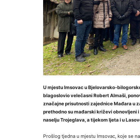
U mjestu Imsovac u Bjelovarsko-bilogorsko
blagoslovio velečasni Robert Almaši, pono
značajne prisutnosti zajednice Mađara u za
prethodno su mađarski križevi obnovljeni 
naselju Trojeglava, a tijekom ljeta i u Lasov
Prošlog tjedna u mjestu Imsovac, koje se na