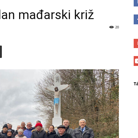
dan mađarski križ
20
T