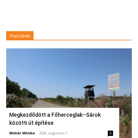
Friss hírek
Megkezdődött a Főherceglak–Sárok
közötti út építése
Molnár Mónika
-
2026, augusztus 7.
0