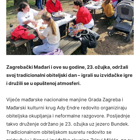
Zagrebački Mađari i ove su godine, 23. ožujka, održali
svoj tradicionalni obiteljski dan – igrali su izviđačke igre
i družili se u opuštenoj atmosferi.
Vijeće mađarske nacionalne manjine Grada Zagreba i
Mađarski kulturni krug Ady Endre redovito organiziraju
obiteljska okupljanja i neformalne razgovore. Posljednje
takvo druženje održano je 23. ožujka uz jezero Bundek.
Tradicionalnom obiteljskom susretu redovito se