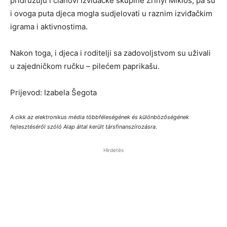
pridružuju i članovi izviđačke skupine Zrínyi Miklós, pa su
i ovoga puta djeca mogla sudjelovati u raznim izviđačkim
igrama i aktivnostima.
Nakon toga, i djeca i roditelji sa zadovoljstvom su uživali
u zajedničkom ručku – pilećem paprikašu.
Prijevod: Izabela Šegota
A cikk az elektronikus média többféleségének és különbözőségének
fejlesztéséről szóló Alap által került társfinanszírozásra
.
Hirdetés