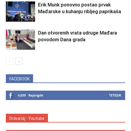
Erik Munk ponovno postao prvak
Mađarske u kuhanju ribljeg paprikaša
Dan otvorenih vrata udruge Mađara
povodom Dana grada
FACEBOOK
4,039
Rajongók
TETSZIK
Drávatáj - Youtube