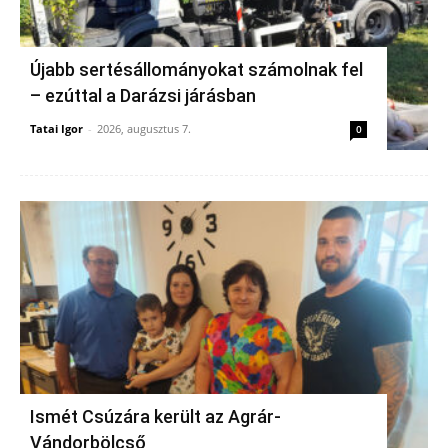
Újabb sertésállományokat számolnak fel
– ezúttal a Darázsi járásban
Tatai Igor
-
2026, augusztus 7.
0
Ismét Csúzára került az Agrár-
Vándorbölcső