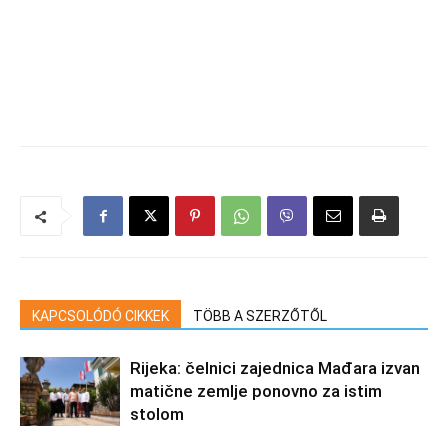
KAPCSOLÓDÓ CIKKEK
TÖBB A SZERZŐTŐL
Rijeka: čelnici zajednica Mađara izvan
matične zemlje ponovno za istim
stolom