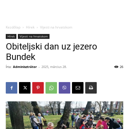
Kezdőlap
Hírek
Vijesti na hrvatskom
Hírek
Vijesti na hrvatskom
Obiteljski dan uz jezero
Bundek
Írta:
Adminisztrátor
-
2025, március 28.
26