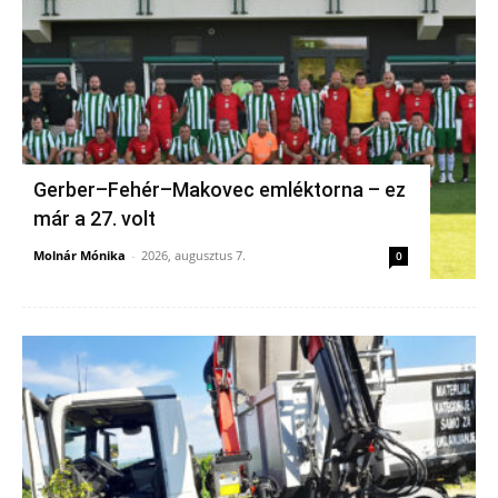
Gerber–Fehér–Makovec emléktorna – ez
már a 27. volt
Molnár Mónika
-
2026, augusztus 7.
0