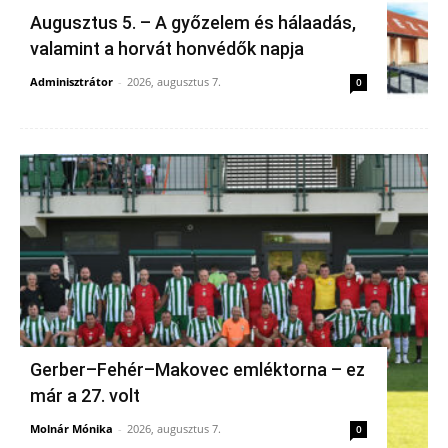
Augusztus 5. – A győzelem és hálaadás,
valamint a horvát honvédők napja
Adminisztrátor
-
2026, augusztus 7.
0
Gerber–Fehér–Makovec emléktorna – ez
már a 27. volt
Molnár Mónika
-
2026, augusztus 7.
0