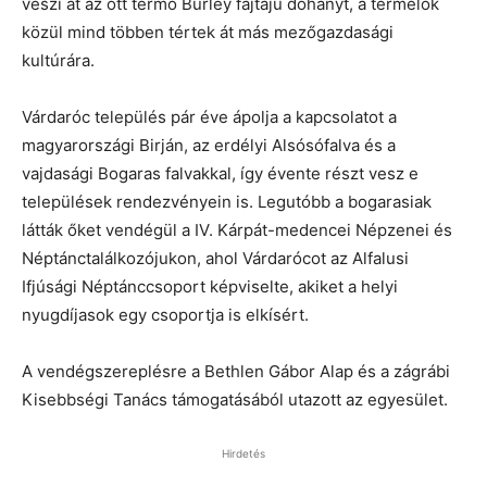
veszi át az ott termő Burley fajtájú dohányt, a termelők
közül mind többen tértek át más mezőgazdasági
kultúrára.
Várdaróc település pár éve ápolja a kapcsolatot a
magyarországi Birján, az erdélyi Alsósófalva és a
vajdasági Bogaras falvakkal, így évente részt vesz e
települések rendezvényein is. Legutóbb a bogarasiak
látták őket vendégül a IV. Kárpát-medencei Népzenei és
Néptánctalálkozójukon, ahol Várdarócot az Alfalusi
Ifjúsági Néptánccsoport képviselte, akiket a helyi
nyugdíjasok egy csoportja is elkísért.
A vendégszereplésre a Bethlen Gábor Alap és a zágrábi
Kisebbségi Tanács támogatásából utazott az egyesület.
Hirdetés