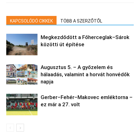
KAPCSOLÓDÓ CIKKEK
TÖBB A SZERZŐTŐL
Megkezdődött a Főherceglak–Sárok
közötti út építése
Augusztus 5. – A győzelem és
hálaadás, valamint a horvát honvédők
napja
Gerber–Fehér–Makovec emléktorna –
ez már a 27. volt