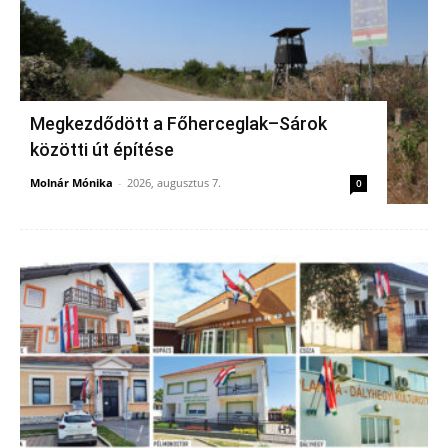
Megkezdődött a Főherceglak–Sárok
közötti út építése
Molnár Mónika
-
2026, augusztus 7.
0