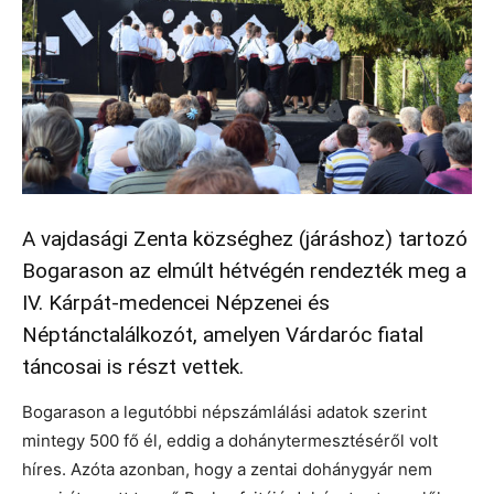
A vajdasági Zenta községhez (járáshoz) tartozó
Bogarason az elmúlt hétvégén rendezték meg a
IV. Kárpát-medencei Népzenei és
Néptánctalálkozót, amelyen Várdaróc fiatal
táncosai is részt vettek.
Bogarason a legutóbbi népszámlálási adatok szerint
mintegy 500 fő él, eddig a dohánytermesztéséről volt
híres. Azóta azonban, hogy a zentai dohánygyár nem