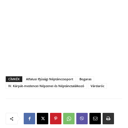
CÍMKÉK
Alfalusi Ifjúsági Néptánccsoport
Bogaras
IV. Kárpát-medencei Népzenei és Néptánctalálkozó
Várdaróc