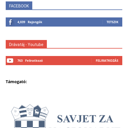
FACEBOOK
4,039
Rajongók
TETSZIK
Drávatáj - Youtube
763
Feliratkozó
FELIRATKOZÁS
Támogató: