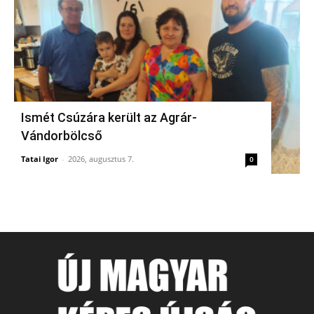
Ismét Csúzára került az Agrár-
Vándorbölcső
Tatai Igor
-
2026, augusztus 7.
0