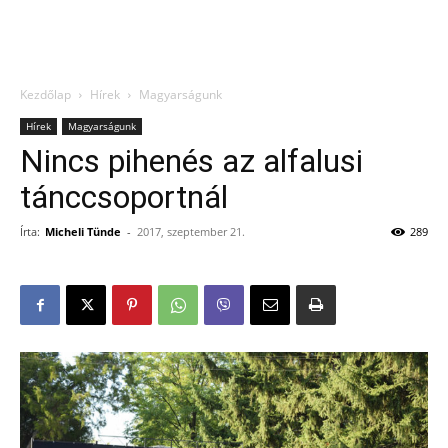
Kezdőlap
Hírek
Magyarságunk
Hírek
Magyarságunk
Nincs pihenés az alfalusi
tánccsoportnál
Írta:
Micheli Tünde
-
2017, szeptember 21.
289