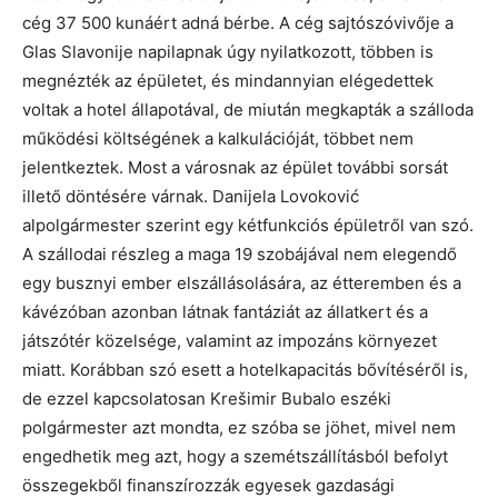
cég 37 500 kunáért adná bérbe. A cég sajtószóvivője a
Glas Slavonije napilapnak úgy nyilatkozott, többen is
megnézték az épületet, és mindannyian elégedettek
voltak a hotel állapotával, de miután megkapták a szálloda
működési költségének a kalkulációját, többet nem
jelentkeztek. Most a városnak az épület további sorsát
illető döntésére várnak. Danijela Lovoković
alpolgármester szerint egy kétfunkciós épületről van szó.
A szállodai részleg a maga 19 szobájával nem elegendő
egy busznyi ember elszállásolására, az étteremben és a
kávézóban azonban látnak fantáziát az állatkert és a
játszótér közelsége, valamint az impozáns környezet
miatt. Korábban szó esett a hotelkapacitás bővítéséről is,
de ezzel kapcsolatosan Krešimir Bubalo eszéki
polgármester azt mondta, ez szóba se jöhet, mivel nem
engedhetik meg azt, hogy a szemétszállításból befolyt
összegekből finanszírozzák egyesek gazdasági