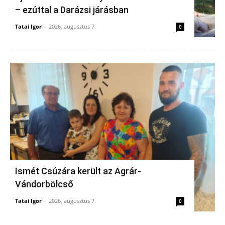
– ezúttal a Darázsi járásban
Tatai Igor
-
2026, augusztus 7.
0
Ismét Csúzára került az Agrár-
Vándorbölcső
Tatai Igor
-
2026, augusztus 7.
0