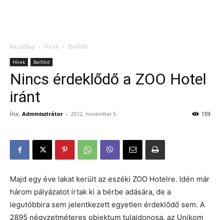
Kezdőlap
Hírek
Belföld
Hírek
Belföld
Nincs érdeklődő a ZOO Hotel
iránt
Írta:
Adminisztrátor
-
2012, november 5.
159
Majd egy éve lakat került az eszéki ZOO Hotelre. Idén már
három pályázatot írtak ki a bérbe adására, de a
legutóbbira sem jelentkezett egyetlen érdeklődő sem. A
2895 négyzetméteres objektum tulajdonosa, az Unikom