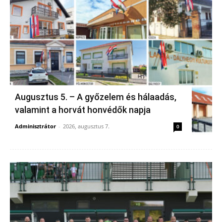
Augusztus 5. – A győzelem és hálaadás,
valamint a horvát honvédők napja
Adminisztrátor
-
2026, augusztus 7.
0