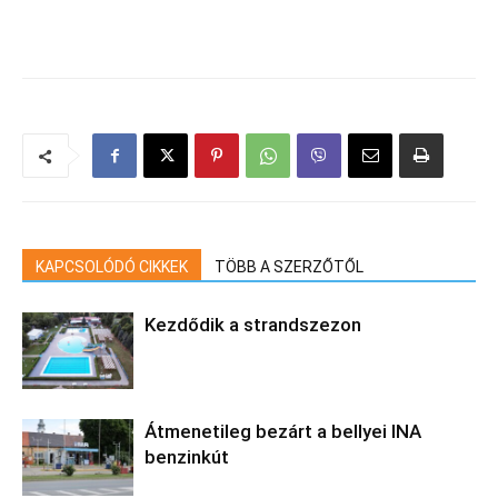
KAPCSOLÓDÓ CIKKEK
TÖBB A SZERZŐTŐL
Kezdődik a strandszezon
Átmenetileg bezárt a bellyei INA
benzinkút