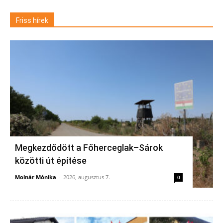
Friss hírek
Megkezdődött a Főherceglak–Sárok
közötti út építése
Molnár Mónika
-
2026, augusztus 7.
0