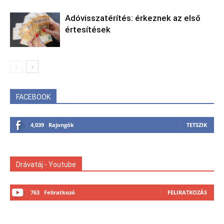
Adóvisszatérítés: érkeznek az első
értesítések
FACEBOOK
4,039
Rajongók
TETSZIK
Drávatáj - Youtube
763
Feliratkozó
FELIRATKOZÁS