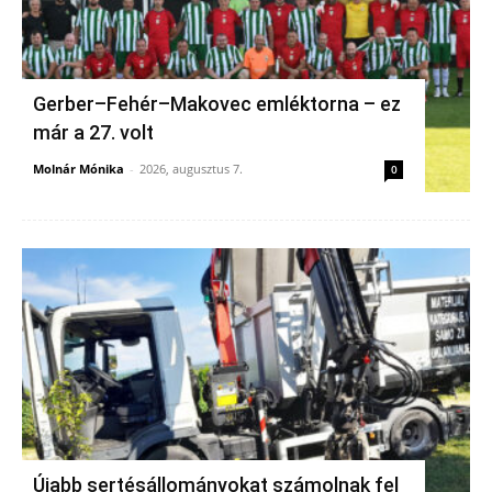
Gerber–Fehér–Makovec emléktorna – ez
már a 27. volt
Molnár Mónika
-
2026, augusztus 7.
0
Újabb sertésállományokat számolnak fel