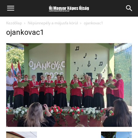
Kezdőlap
Népünnepély a májusfa körül
ojankovac1
ojankovac1