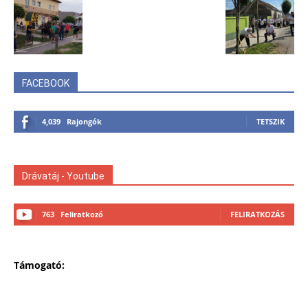
FACEBOOK
4,039
Rajongók
TETSZIK
Drávatáj - Youtube
763
Feliratkozó
FELIRATKOZÁS
Támogató: