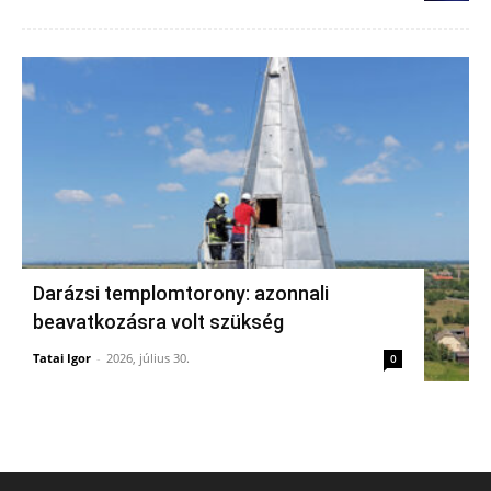
Darázsi templomtorony: azonnali
beavatkozásra volt szükség
Tatai Igor
-
2026, július 30.
0