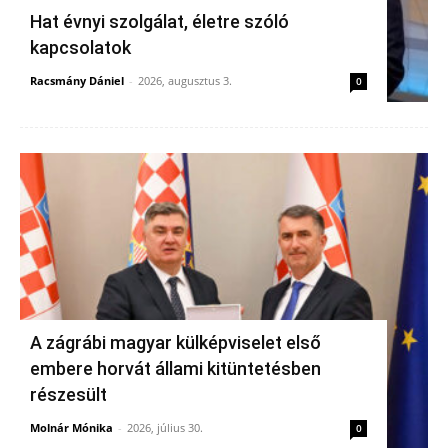
Hat évnyi szolgálat, életre szóló
kapcsolatok
Racsmány Dániel
-
2026, augusztus 3.
0
A zágrábi magyar külképviselet első
embere horvát állami kitüntetésben
részesült
Molnár Mónika
-
2026, július 30.
0