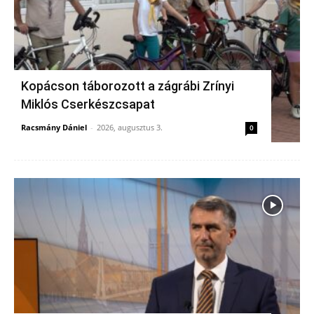
Kopácson táborozott a zágrábi Zrínyi
Miklós Cserkészcsapat
Racsmány Dániel
-
2026, augusztus 3.
0