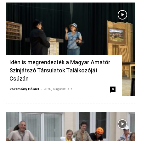
Idén is megrendezték a Magyar Amatőr
Színjátszó Társulatok Találkozóját
Csúzán
Racsmány Dániel
-
2026, augusztus 3.
0