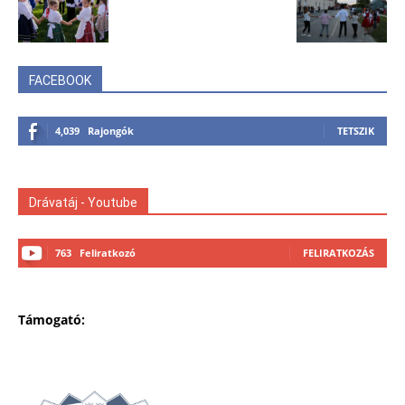
FACEBOOK
4,039
Rajongók
TETSZIK
Drávatáj - Youtube
763
Feliratkozó
FELIRATKOZÁS
Támogató: