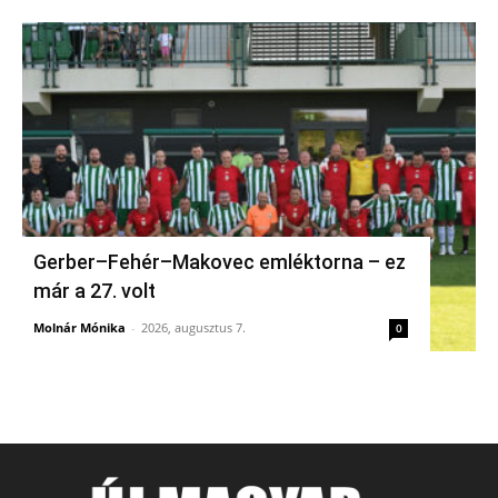
Gerber–Fehér–Makovec emléktorna – ez
már a 27. volt
Molnár Mónika
-
2026, augusztus 7.
0