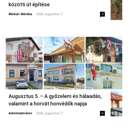
közötti út építése
Molnár Mónika
-
2026, augusztus 7.
0
Augusztus 5. – A győzelem és hálaadás,
valamint a horvát honvédők napja
Adminisztrátor
-
2026, augusztus 7.
0