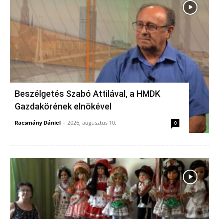
Beszélgetés Szabó Attilával, a HMDK
Gazdakörének elnökével
Racsmány Dániel
-
2026, augusztus 10.
0