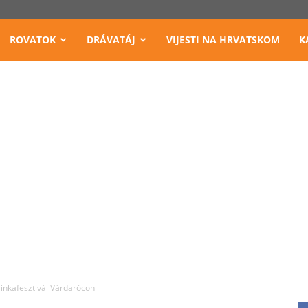
ROVATOK
DRÁVATÁJ
VIJESTI NA HRVATSKOM
K
linkafesztivál Várdarócon