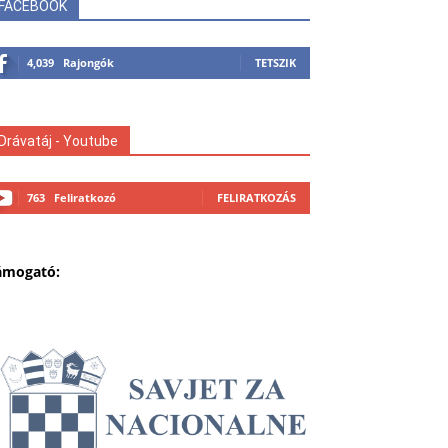
FACEBOOK
4,039
Rajongók
TETSZIK
Drávatáj - Youtube
763
Feliratkozó
FELIRATKOZÁS
ámogató: