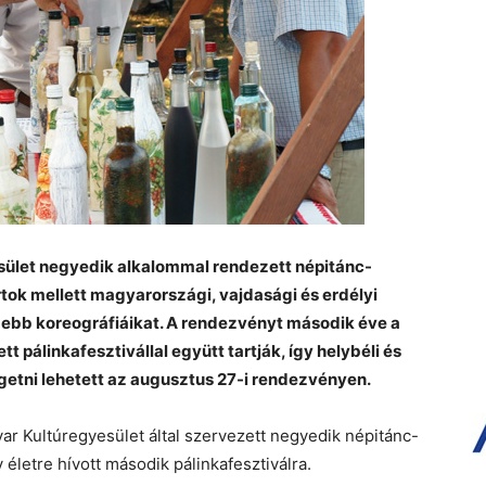
sület negyedik alkalommal rendezett népitánc-
rtok mellett magyarországi, vajdasági és erdélyi
ebb koreográfiáikat. A rendezvényt második éve a
t pálinkafesztivállal együtt tartják, így helybéli és
elgetni lehetett az augusztus 27-i rendezvényen.
ar Kultúregyesület által szervezett negyedik népitánc-
y életre hívott második pálinkafesztiválra.