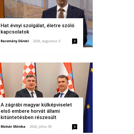
Hat évnyi szolgálat, életre szóló
kapcsolatok
Racsmány Dániel
-
2026, augusztus 3.
0
A zágrábi magyar külképviselet
első embere horvát állami
kitüntetésben részesült
Molnár Mónika
-
2026, július 30.
0