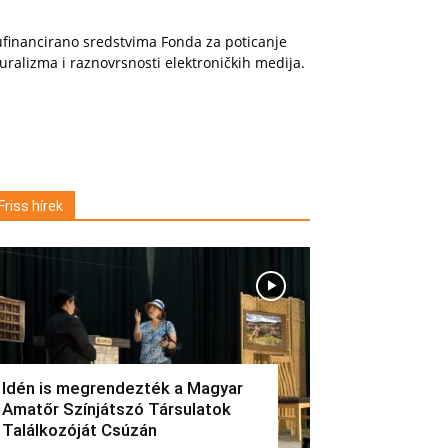
financirano sredstvima Fonda za poticanje
uralizma i raznovrsnosti elektroničkih medija.
Friss hírek
Idén is megrendezték a Magyar
Amatőr Színjátszó Társulatok
Találkozóját Csúzán