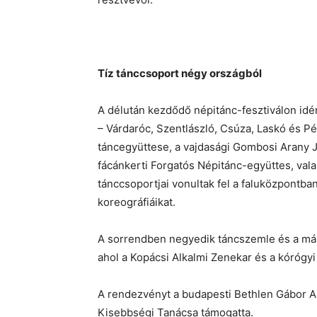
Tíz tánccsoport négy országból
A délután kezdődő népitánc-fesztiválon idén
– Várdaróc, Szentlászló, Csúza, Laskó és Pé
táncegyüttese, a vajdasági Gombosi Arany 
fácánkerti Forgatós Népitánc-együttes, val
tánccsoportjai vonultak fel a faluközpontb
koreográfiáikat.
A sorrendben negyedik táncszemle és a másodi
ahol a Kopácsi Alkalmi Zenekar és a kórógyi
A rendezvényt a budapesti Bethlen Gábor A
Kisebbségi Tanácsa támogatta.