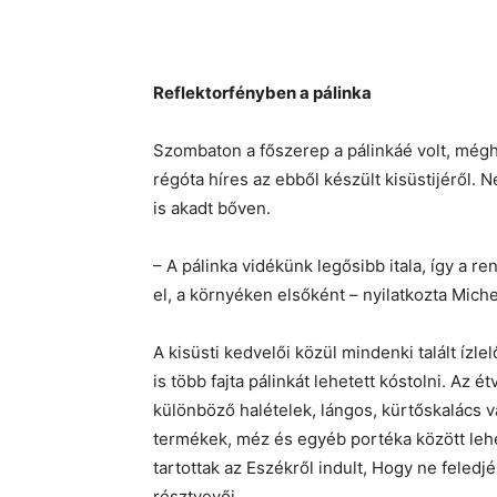
Reflektorfényben a pálinka
Szombaton a főszerep a pálinkáé volt, mégh
régóta híres az ebből készült kisüstijéről. N
is akadt bőven.
– A pálinka vidékünk legősibb itala, így a 
el, a környéken elsőként – nyilatkozta Miche
A kisüsti kedvelői közül mindenki talált ízl
is több fajta pálinkát lehetett kóstolni. Az 
különböző halételek, lángos, kürtőskalács 
termékek, méz és egyéb portéka között lehe
tartottak az Eszékről indult, Hogy ne feled
résztvevői.