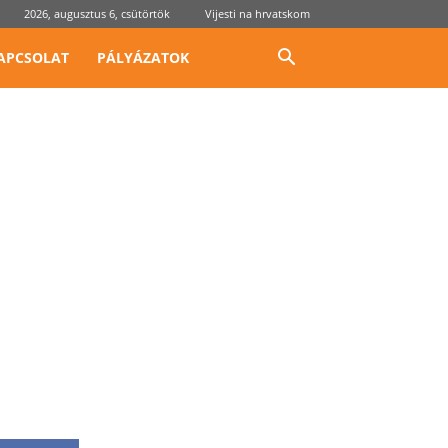
2026, augusztus 6, csütörtök
Vijesti na hrvatskom
APCSOLAT
PÁLYÁZATOK