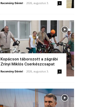
Racsmány Dániel
-
2026, augusztus 3.
0
Kopácson táborozott a zágrábi
Zrínyi Miklós Cserkészcsapat
Racsmány Dániel
-
2026, augusztus 3.
0