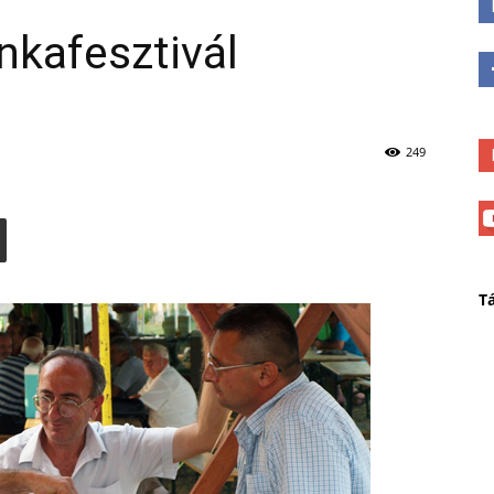
nkafesztivál
249
T