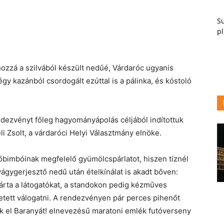
Su
pl
ozzá a szilvából készült nedűé, Várdaróc ugyanis
égy kazánból csordogált ezúttal is a pálinka, és kóstoló
rendezvényt főleg hagyományápolás céljából indítottuk
li Zsolt, a várdaróci Helyi Választmány elnöke.
előbimbóinak megfelelő gyümölcspárlatot, hiszen tíznél
étvágygerjesztő nedű után ételkínálat is akadt bőven:
várta a látogatókat, a standokon pedig kézműves
tett válogatni. A rendezvényen pár perces pihenőt
jék el Baranyát! elnevezésű maratoni emlék futóverseny