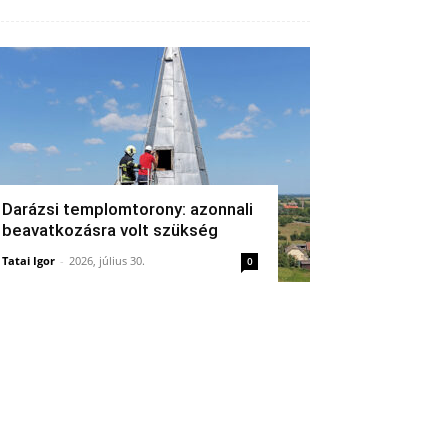
Darázsi templomtorony: azonnali
beavatkozásra volt szükség
Tatai Igor
-
2026, július 30.
0