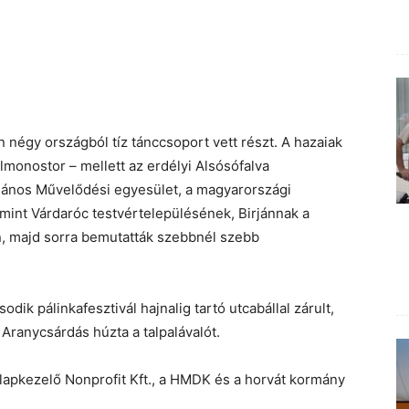
 négy országból tíz tánccsoport vett részt. A hazaiak
lmonostor – mellett az erdélyi Alsósófalva
János Művelődési egyesület, a magyarországi
amint Várdaróc testvértelepülésének, Birjánnak a
an, majd sorra bemutatták szebbnél szebb
k pálinkafesztivál hajnalig tartó utcabállal zárult,
 Aranycsárdás húzta a talpalávalót.
lapkezelő Nonprofit Kft., a HMDK és a horvát kormány