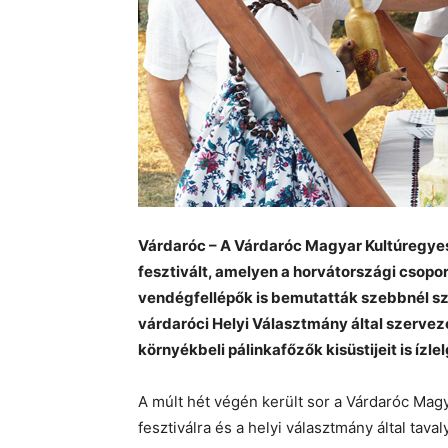
Várdaróc – A Várdaróc Magyar Kultúregye
fesztivált, amelyen a horvátországi csopo
vendégfellépők is bemutatták szebbnél sz
várdaróci Helyi Választmány által szervezet
környékbeli pálinkafőzők kisüstijeit is ízl
A múlt hét végén került sor a Várdaróc Magy
fesztiválra és a helyi választmány által taval