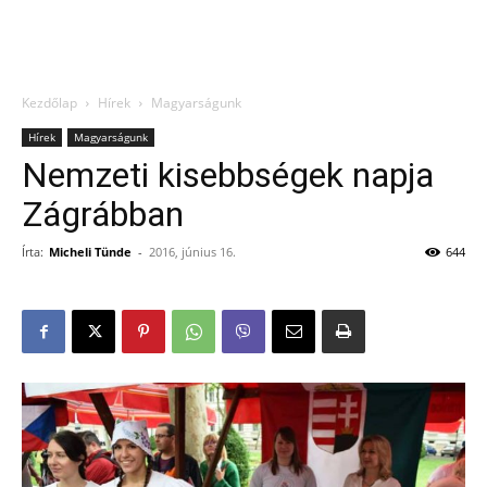
Kezdőlap
Hírek
Magyarságunk
Hírek
Magyarságunk
Nemzeti kisebbségek napja
Zágrábban
Írta:
Micheli Tünde
-
2016, június 16.
644