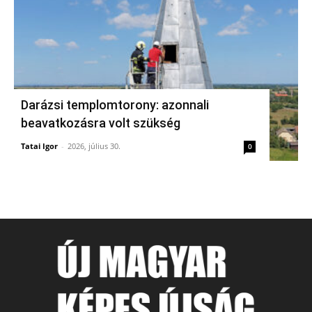
Darázsi templomtorony: azonnali
beavatkozásra volt szükség
Tatai Igor
-
2026, július 30.
0