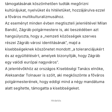
támogatásának köszönhetően tudták megőrizni
kultúrájukat, nyelvüket és hitéletüket, hozzájárulva ezzel
a főváros multikulturalizmusához.
Az eseményt minden évben megtiszteli jelenlétével Milan
Bandić, Zágráb polgármestere is, aki beszédében azt
hangsúlyozta, hogy a „nemzeti közösségek szerves
részei Zágráb városi identitásának”, majd a
kisebbségeknek köszönetet mondott „a toleranciájukért
és az együttélésért, amelyek bizonyítják, hogy Zágráb
egy valódi európai nagyváros”.
A jelenlévőkhöz az országos Kisebbségi Tanács elnöke,
Aleksandar Tolnauer is szólt, aki megköszönte a főváros
polgármesterének, hogy eddigi mind a négy mandátuma
alatt segítette, támogatta a kisebbségeket.
Hirdetés