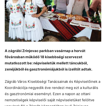
A zágrábi Zrinjevac parkban vasárnap a horvát
fővárosban működő 18 kisebbségi szervezet
mutatkozott be: népviseletük mellett táncukból,
zenéjükből és gasztronómiájukból is ízelítőt adtak.
Zágráb Város Kisebbségi Tanácsainak és Képviselőinek a
Koordinációja negyedik éve rendezi meg ezt a kulturális
és gasztronómiai eseményt. Ezen a napon az ottani
nemzetiségek képviselői saját népviseletüket felöltve