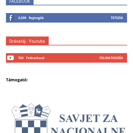
FACEBOOK
4,039
Rajongók
TETSZIK
Drávatáj - Youtube
763
Feliratkozó
FELIRATKOZÁS
Támogató: