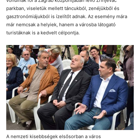
vonulnak föl a Zágráb központjában levő Zrinjevac
parkban, viseletük mellett táncukból, zenéjükből és
gasztronómiájukból is ízelítőt adnak. Az esemény mára
már nemcsak a helyiek, hanem a városba látogató
turistáknak is a kedvelt célpontja.
A nemzeti kisebbségek elsősorban a város