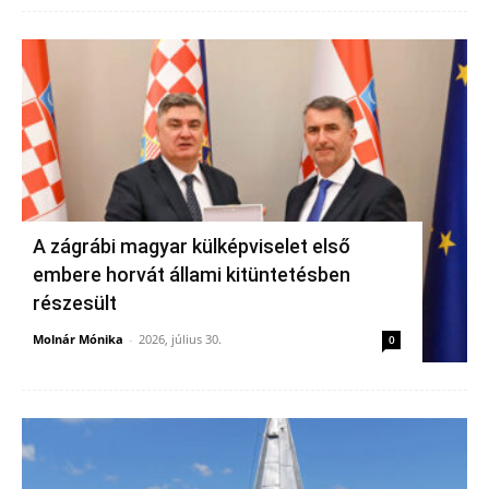
A zágrábi magyar külképviselet első
embere horvát állami kitüntetésben
részesült
Molnár Mónika
-
2026, július 30.
0