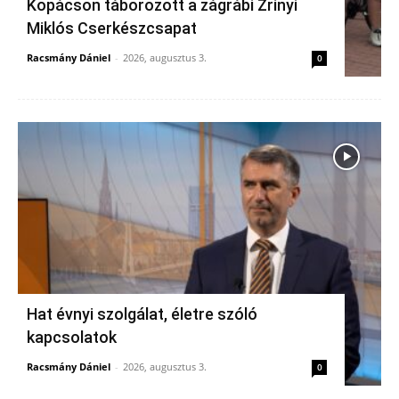
Kopácson táborozott a zágrábi Zrínyi
Miklós Cserkészcsapat
Racsmány Dániel
-
2026, augusztus 3.
0
Hat évnyi szolgálat, életre szóló
kapcsolatok
Racsmány Dániel
-
2026, augusztus 3.
0