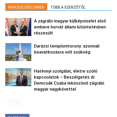
KAPCSOLÓDÓ CIKKEK
TÖBB A SZERZŐTŐL
A zágrábi magyar külképviselet első
embere horvát állami kitüntetésben
részesült
Darázsi templomtorony: azonnali
beavatkozásra volt szükség
Hatévnyi szolgálat, életre szóló
kapcsolatok – Beszélgetés dr.
Demcsák Csaba leköszönő zágrábi
magyar nagykövettel