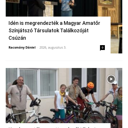
Idén is megrendezték a Magyar Amatőr
Színjátszó Társulatok Találkozóját
Csúzán
Racsmány Dániel
-
2026, augusztus 3.
0