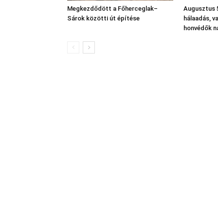
Megkezdődött a Főherceglak–
Augusztus 5
Sárok közötti út építése
hálaadás, v
honvédők n