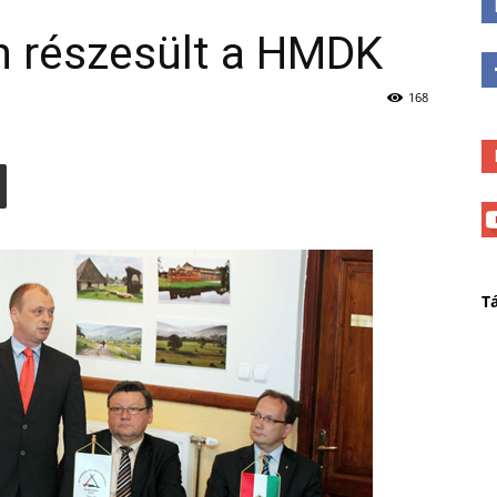
n részesült a HMDK
168
T