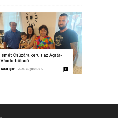
Ismét Csúzára került az Agrár-
Vándorbölcső
Tatai Igor
-
2026, augusztus 7.
0