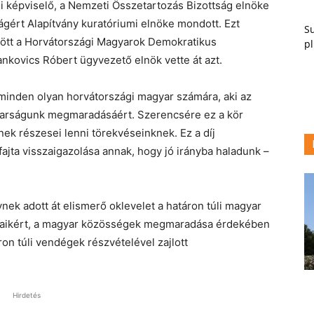
i képviselő, a Nemzeti Összetartozás Bizottság elnöke
ágért Alapítvány kuratóriumi elnöke mondott. Ezt
Su
özött a Horvátországi Magyarok Demokratikus
pl
kovics Róbert ügyvezető elnök vette át azt.
 minden olyan horvátországi magyar számára, aki az
yarságunk megmaradásáért. Szerencsére ez a kör
ek részesei lenni törekvéseinknek. Ez a díj
ajta visszaigazolása annak, hogy jó irányba haladunk –
nek adott át elismerő oklevelet a határon túli magyar
ataikért, a magyar közösségek megmaradása érdekében
on túli vendégek részvételével zajlott
Hirdetés