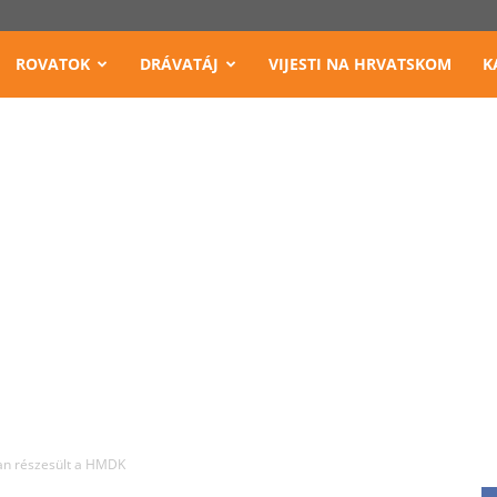
ROVATOK
DRÁVATÁJ
VIJESTI NA HRVATSKOM
K
an részesült a HMDK