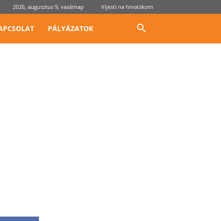
2026, augusztus 9, vasárnap
Vijesti na hrvatskom
APCSOLAT
PÁLYÁZATOK