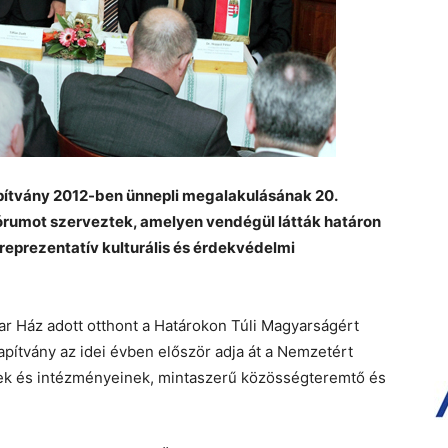
pítvány 2012-ben ünnepli megalakulásának 20.
fórumot szerveztek, amelyen vendégül látták határon
 reprezentatív kulturális és érdekvédelmi
r Ház adott otthont a Határokon Túli Magyarságért
pítvány az idei évben először adja át a Nemzetért
inek és intézményeinek, mintaszerű közösségteremtő és