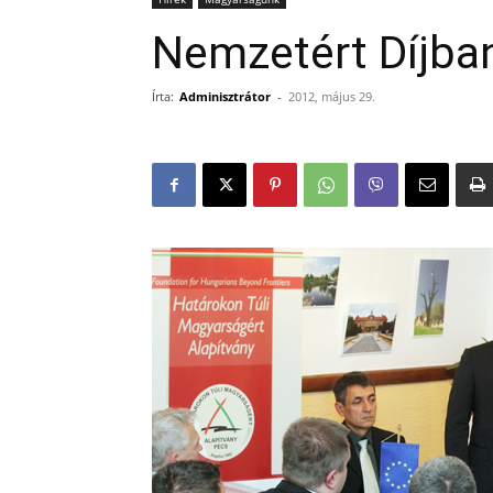
Nemzetért Díjba
Írta:
Adminisztrátor
-
2012, május 29.