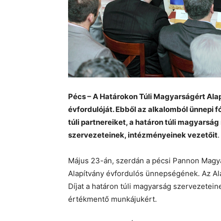
Pécs – A Határokon Túli Magyarságért Ala
évfordulóját. Ebből az alkalomból ünnepi 
túli partnereiket, a határon túli magyarság
szervezeteinek, intézményeinek vezetőit
.
Május 23-án, szerdán a pécsi Pannon Magya
Alapítvány évfordulós ünnepségének. Az Ala
Díjat a határon túli magyarság szervezete
értékmentő munkájukért.