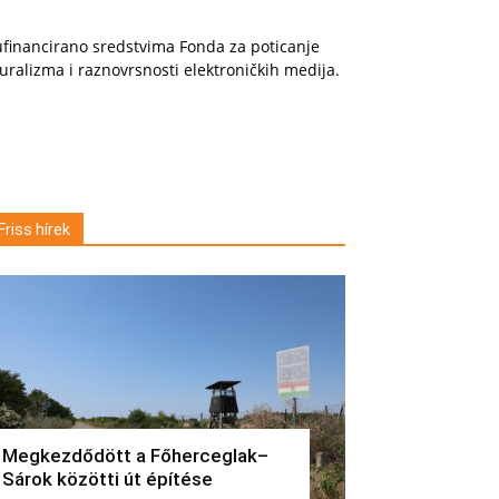
financirano sredstvima Fonda za poticanje
uralizma i raznovrsnosti elektroničkih medija.
Friss hírek
Megkezdődött a Főherceglak–
Sárok közötti út építése