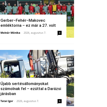
Gerber–Fehér–Makovec
emléktorna – ez már a 27. volt
Molnár Mónika
-
2026, augusztus 7.
0
Újabb sertésállományokat
számolnak fel – ezúttal a Darázsi
járásban
Tatai Igor
-
2026, augusztus 7.
0