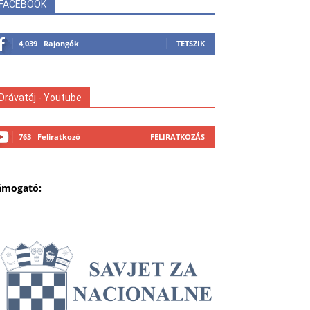
FACEBOOK
4,039
Rajongók
TETSZIK
Drávatáj - Youtube
763
Feliratkozó
FELIRATKOZÁS
ámogató: