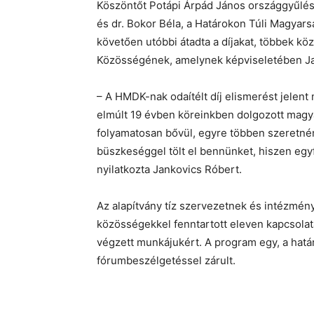
Köszöntőt Potápi Árpád János országgyűlés
és dr. Bokor Béla, a Határokon Túli Magyars
követően utóbbi átadta a díjakat, többek k
Közösségének, amelynek képviseletében Jan
– A HMDK-nak odaítélt díj elismerést jelent
elmúlt 19 évben köreinkben dolgozott mag
folyamatosan bővül, egyre többen szeretnén
büszkeséggel tölt el bennünket, hiszen egyf
nyilatkozta Jankovics Róbert.
Az alapítvány tíz szervezetnek és intézmény
közösségekkel fenntartott eleven kapcsol
végzett munkájukért. A program egy, a határ
fórumbeszélgetéssel zárult.