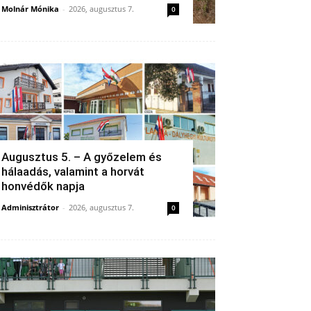
Molnár Mónika
-
2026, augusztus 7.
0
Augusztus 5. – A győzelem és
hálaadás, valamint a horvát
honvédők napja
Adminisztrátor
-
2026, augusztus 7.
0