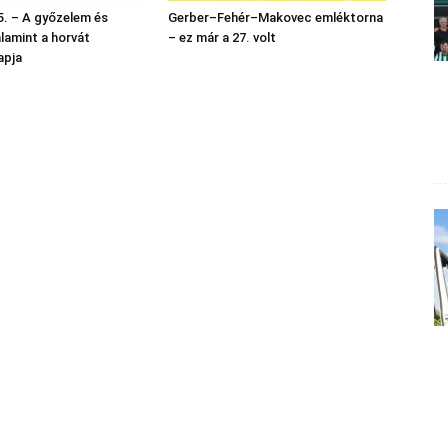
. – A győzelem és
Gerber–Fehér–Makovec emléktorna
alamint a horvát
– ez már a 27. volt
apja