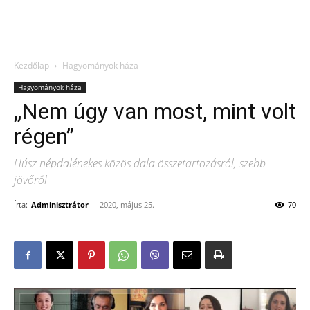
Kezdőlap
Hagyományok háza
Hagyományok háza
„Nem úgy van most, mint volt
régen”
Húsz népdalénekes közös dala összetartozásról, szebb
jövőről
Írta:
Adminisztrátor
-
2020, május 25.
70