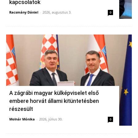
kapcsolatok
Racsmány Dániel
-
2026, augusztus 3.
0
A zágrábi magyar külképviselet első
embere horvát állami kitüntetésben
részesült
Molnár Mónika
-
2026, július 30.
0