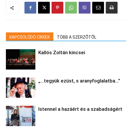
KAPCSOLÓDÓ CIKKEK
TÖBB A SZERZŐTŐL
Kallós Zoltán kincsei
„…tegyük ezüst, s aranyfoglalatba…”
Istennel a hazáért és a szabadságért