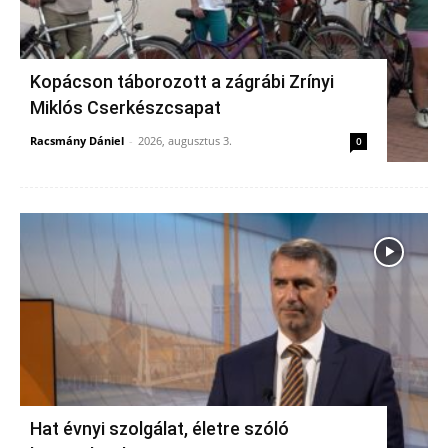
Kopácson táborozott a zágrábi Zrínyi
Miklós Cserkészcsapat
Racsmány Dániel
-
2026, augusztus 3.
0
Hat évnyi szolgálat, életre szóló