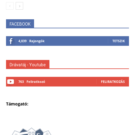
FACEBOOK
4,039
Rajongók
TETSZIK
Drávatáj - Youtube
763
Feliratkozó
FELIRATKOZÁS
Támogató: