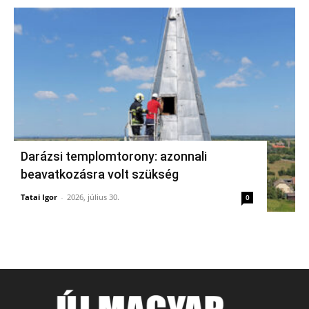
Darázsi templomtorony: azonnali
beavatkozásra volt szükség
Tatai Igor
-
2026, július 30.
0