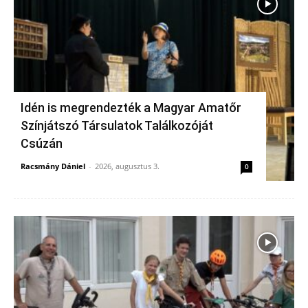
Idén is megrendezték a Magyar Amatőr
Színjátszó Társulatok Találkozóját
Csúzán
Racsmány Dániel
-
2026, augusztus 3.
0