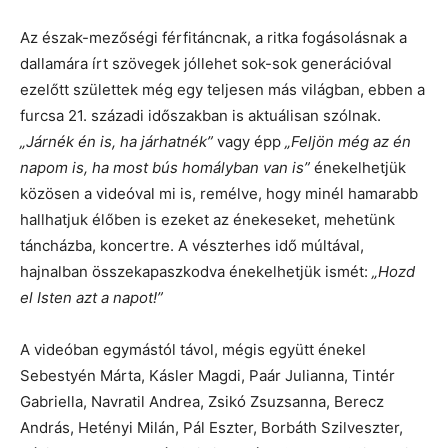
Az észak-mezőségi férfitáncnak, a ritka fogásolásnak a
dallamára írt szövegek jóllehet sok-sok generációval
ezelőtt születtek még egy teljesen más világban, ebben a
furcsa 21. századi időszakban is aktuálisan szólnak.
„Járnék én is, ha járhatnék”
vagy épp
„Feljön még az én
napom is, ha most bús homályban van is”
énekelhetjük
közösen a videóval mi is, remélve, hogy minél hamarabb
hallhatjuk élőben is ezeket az énekeseket, mehetünk
táncházba, koncertre. A vészterhes idő múltával,
hajnalban összekapaszkodva énekelhetjük ismét:
„Hozd
el Isten azt a napot!”
A videóban egymástól távol, mégis együtt énekel
Sebestyén Márta, Kásler Magdi, Paár Julianna, Tintér
Gabriella, Navratil Andrea, Zsikó Zsuzsanna, Berecz
András, Hetényi Milán, Pál Eszter, Borbáth Szilveszter,