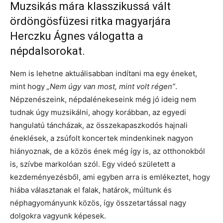
Muzsikás mára klasszikussá vált
ördöngösfüzesi ritka magyarjára
Herczku Ágnes válogatta a
népdalsorokat.
Nem is lehetne aktuálisabban indítani ma egy éneket,
mint hogy
„Nem úgy van most, mint volt régen”
.
Népzenészeink, népdalénekeseink még jó ideig nem
tudnak úgy muzsikálni, ahogy korábban, az egyedi
hangulatú táncházak, az összekapaszkodós hajnali
éneklések, a zsúfolt koncertek mindenkinek nagyon
hiányoznak, de a közös ének még így is, az otthonokból
is, szívbe markolóan szól. Egy videó született a
kezdeményezésből, ami egyben arra is emlékeztet, hogy
hiába választanak el falak, határok, múltunk és
néphagyományunk közös, így összetartással nagy
dolgokra vagyunk képesek.