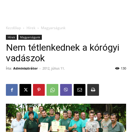
Kezdőlap
Hírek
Magyarságunk
Hírek
Magyarságunk
Nem tétlenkednek a kórógyi
vadászok
Írta:
Adminisztrátor
-
2012, július 11.
130