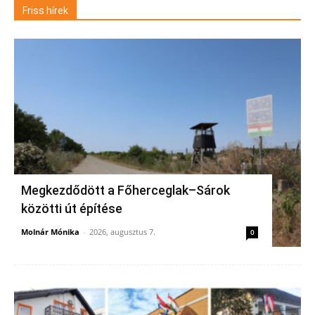
Friss hírek
Megkezdődött a Főherceglak–Sárok
közötti út építése
Molnár Mónika
-
2026, augusztus 7.
0