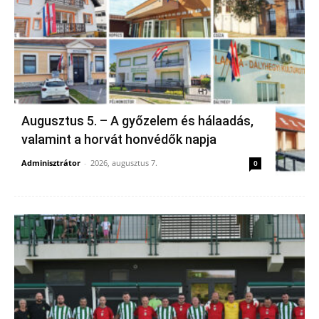
Augusztus 5. – A győzelem és hálaadás,
valamint a horvát honvédők napja
Adminisztrátor
-
2026, augusztus 7.
0