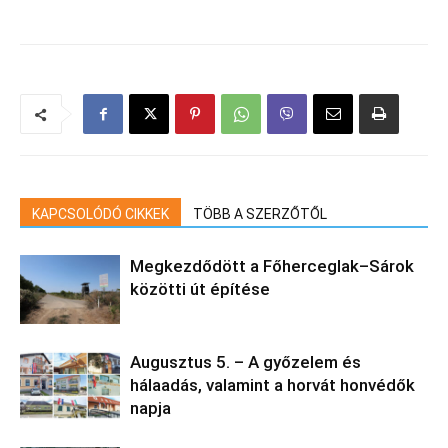
KAPCSOLÓDÓ CIKKEK
TÖBB A SZERZŐTŐL
Megkezdődött a Főherceglak–Sárok
közötti út építése
Augusztus 5. – A győzelem és
hálaadás, valamint a horvát honvédők
napja