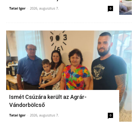
Tatai Igor
-
2026, augusztus 7.
0
Ismét Csúzára került az Agrár-
Vándorbölcső
Tatai Igor
-
2026, augusztus 7.
0