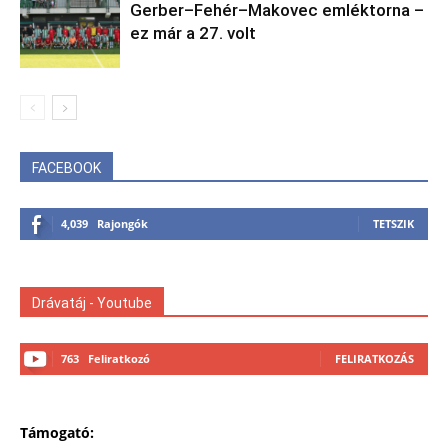
Gerber–Fehér–Makovec emléktorna –
ez már a 27. volt
FACEBOOK
4,039
Rajongók
TETSZIK
Drávatáj - Youtube
763
Feliratkozó
FELIRATKOZÁS
Támogató: