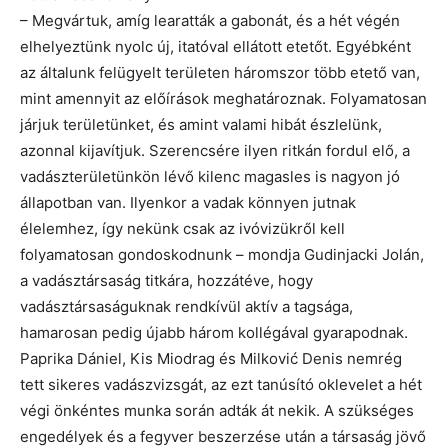
– Megvártuk, amíg learatták a gabonát, és a hét végén
elhelyeztünk nyolc új, itatóval ellátott etetőt. Egyébként
az általunk felügyelt területen háromszor több etető van,
mint amennyit az előírások meghatároznak. Folyamatosan
járjuk területünket, és amint valami hibát észlelünk,
azonnal kijavítjuk. Szerencsére ilyen ritkán fordul elő, a
vadászterületünkön lévő kilenc magasles is nagyon jó
állapotban van. Ilyenkor a vadak könnyen jutnak
élelemhez, így nekünk csak az ivóvizükről kell
folyamatosan gondoskodnunk – mondja Gudinjacki Jolán,
a vadásztársaság titkára, hozzátéve, hogy
vadásztársaságuknak rendkívül aktív a tagsága,
hamarosan pedig újabb három kollégával gyarapodnak.
Paprika Dániel, Kis Miodrag és Milković Denis nemrég
tett sikeres vadászvizsgát, az ezt tanúsító oklevelet a hét
végi önkéntes munka során adták át nekik. A szükséges
engedélyek és a fegyver beszerzése után a társaság jövő