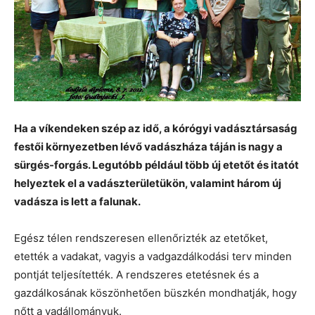
Ha a víkendeken szép az idő, a kórógyi vadásztársaság
festői környezetben lévő vadászháza táján is nagy a
sürgés-forgás. Legutóbb például több új etetőt és itatót
helyeztek el a vadászterületükön, valamint három új
vadásza is lett a falunak.
Egész télen rendszeresen ellenőrizték az etetőket,
etették a vadakat, vagyis a vadgazdálkodási terv minden
pontját teljesítették. A rendszeres etetésnek és a
gazdálkosának köszönhetően büszkén mondhatják, hogy
nőtt a vadállományuk.