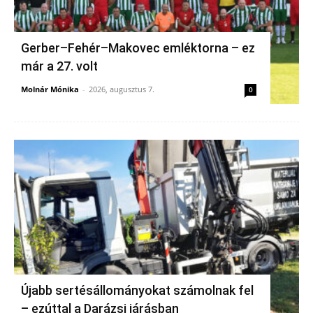
Gerber–Fehér–Makovec emléktorna – ez
már a 27. volt
Molnár Mónika
-
2026, augusztus 7.
0
Újabb sertésállományokat számolnak fel
– ezúttal a Darázsi járásban