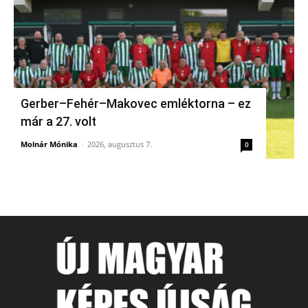
Gerber–Fehér–Makovec emléktorna – ez
már a 27. volt
Molnár Mónika
-
2026, augusztus 7.
0