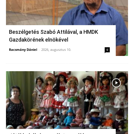
Beszélgetés Szabó Attilával, a HMDK
Gazdakörének elnökével
Racsmány Dániel
-
2026, augusztus 10.
0