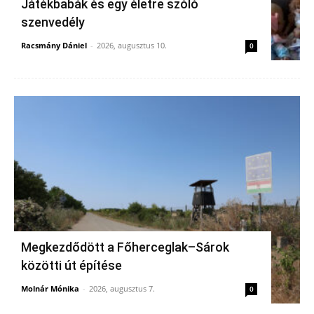
Játékbabák és egy életre szóló
szenvedély
Racsmány Dániel
-
2026, augusztus 10.
0
Megkezdődött a Főherceglak–Sárok
közötti út építése
Molnár Mónika
-
2026, augusztus 7.
0