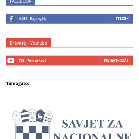
FACEBOOK
4,039
Rajongók
TETSZIK
Drávatáj - Youtube
763
Feliratkozó
FELIRATKOZÁS
Támogató: