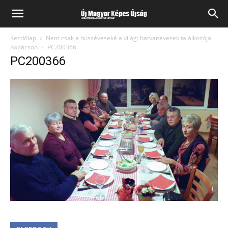
Kezdőlap
Nem csak a húszéveseké a világ: hatvanévesek találkozója
Kopácson
PC200366
PC200366