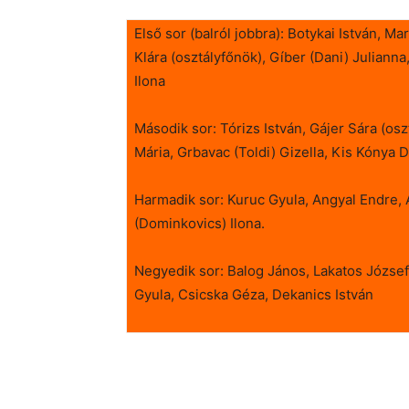
Első sor (balról jobbra): Botykai István, M
Klára (osztályfőnök), Gíber (Dani) Juliann
Ilona
Második sor: Tórizs István, Gájer Sára (osz
Mária, Grbavac (Toldi) Gizella, Kis Kónya D
Harmadik sor: Kuruc Gyula, Angyal Endre, 
(Dominkovics) Ilona.
Negyedik sor: Balog János, Lakatos József
Gyula, Csicska Géza, Dekanics István