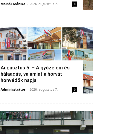
Molnár Mónika
-
2026, augusztus 7.
0
Augusztus 5. – A győzelem és
hálaadás, valamint a horvát
honvédők napja
Adminisztrátor
-
2026, augusztus 7.
0