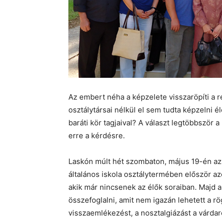
Az embert néha a képzelete visszaröpíti a 
osztálytársai nélkül el sem tudta képzelni él
baráti kör tagjaival? A választ legtöbbször 
erre a kérdésre.
Laskón múlt hét szombaton, május 19-én az 
általános iskola osztálytermében először az
akik már nincsenek az élők soraiban. Majd a
összefoglalni, amit nem igazán lehetett a rö
visszaemlékezést, a nosztalgiázást a várdaró