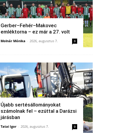
Gerber–Fehér–Makovec
emléktorna – ez már a 27. volt
Molnár Mónika
-
2026, augusztus 7.
0
Újabb sertésállományokat
számolnak fel – ezúttal a Darázsi
járásban
Tatai Igor
-
2026, augusztus 7.
0