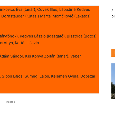
arinkovics Éva (tanár), Cövek Illés, Lábadiné Kedves
Su
pl
a, Dornstauder (Kutasi) Márta, Momčilović (Lakatos)
tályfőnök), Kedves László (igazgató), Bisztrica (Botos)
orottya, Kettős László
Ádám Sándor, Kis Kónya Zoltán (tanár), Véber
, Sipos Lajos, Sümegi Lajos, Kelemen Gyula, Dobszai
Hirdetés