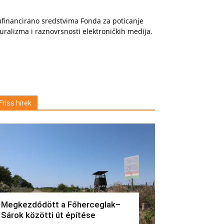
financirano sredstvima Fonda za poticanje
uralizma i raznovrsnosti elektroničkih medija.
Friss hírek
Megkezdődött a Főherceglak–
Sárok közötti út építése