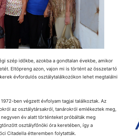
régi szép időkbe, azokba a gondtalan évekbe, amikor
etét. Eltöpreng azon, vajon mi is történt az összetartó
a kerek évfordulós osztálytalálkozókon lehet megtalálni
1972-ben végzett évfolyam tagjai találkoztak. Az
okról az osztálytársakról, tanárokról emlékeztek meg,
 negyven év alatt történteket próbálták meg
gtönzött osztályfőnöki óra keretében, így a
ci Citadella étteremben folytatták.