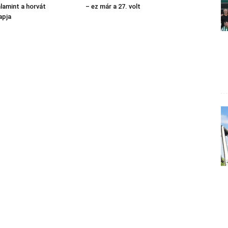
alamint a horvát
– ez már a 27. volt
apja