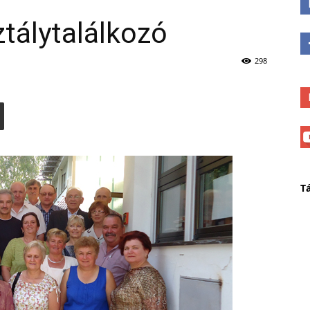
tálytalálkozó
298
T