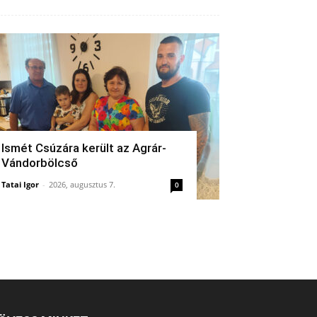
Ismét Csúzára került az Agrár-
Vándorbölcső
Tatai Igor
-
2026, augusztus 7.
0