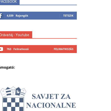
FACEBOOK
4,039
Rajongók
TETSZIK
Drávatáj - Youtube
763
Feliratkozó
FELIRATKOZÁS
ámogató: