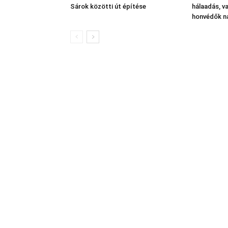
Sárok közötti út építése
hálaadás, v
honvédők n