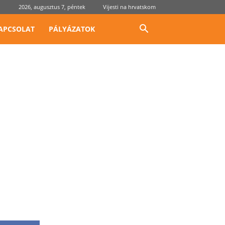
2026, augusztus 7, péntek
Vijesti na hrvatskom
APCSOLAT
PÁLYÁZATOK