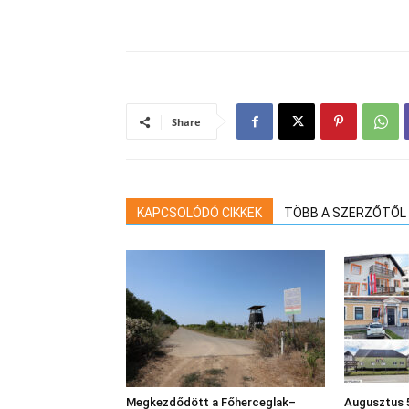
Share
KAPCSOLÓDÓ CIKKEK
TÖBB A SZERZŐTŐL
Megkezdődött a Főherceglak–
Augusztus 5