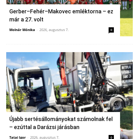
Gerber–Fehér–Makovec emléktorna – ez
már a 27. volt
Molnár Mónika
-
2026, augusztus 7.
0
Újabb sertésállományokat számolnak fel
– ezúttal a Darázsi járásban
Tatai Igor
-
2026, augusztus 7.
0