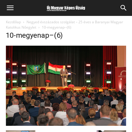
Kezdőlap
Negyed évszázados szolgálat – 25 éves a Baranyai Magyar
Katolikus Nőegylet
10-megyenap--(6)
10-megyenap–(6)