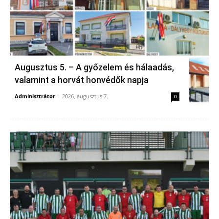
Augusztus 5. – A győzelem és hálaadás,
valamint a horvát honvédők napja
Adminisztrátor
-
2026, augusztus 7.
0