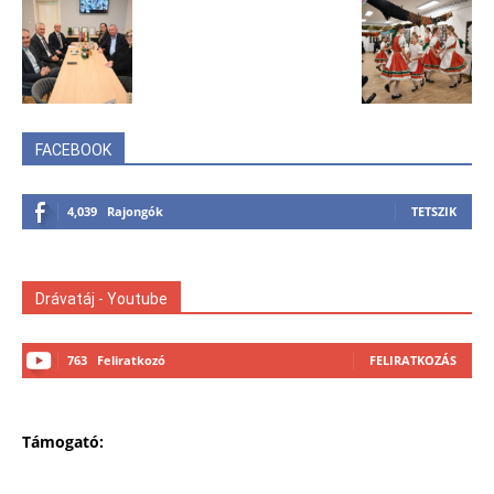
FACEBOOK
4,039
Rajongók
TETSZIK
Drávatáj - Youtube
763
Feliratkozó
FELIRATKOZÁS
Támogató: