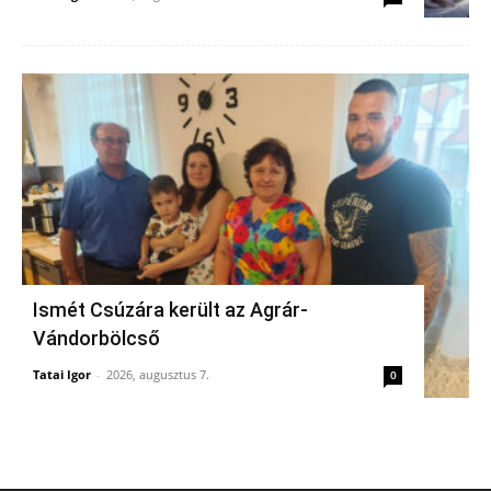
Ismét Csúzára került az Agrár-
Vándorbölcső
Tatai Igor
-
2026, augusztus 7.
0