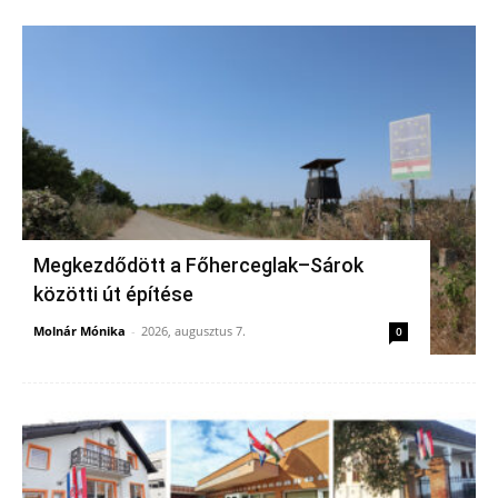
Megkezdődött a Főherceglak–Sárok
közötti út építése
Molnár Mónika
-
2026, augusztus 7.
0