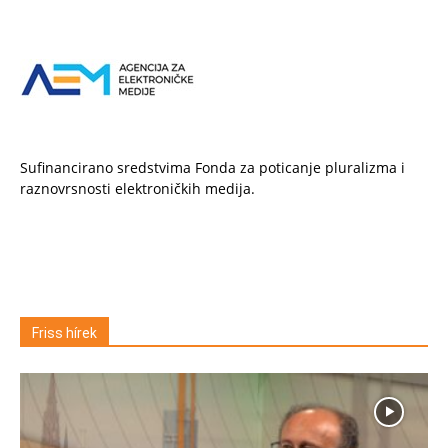
Sufinancirano sredstvima Fonda za poticanje pluralizma i
raznovrsnosti elektroničkih medija.
Friss hírek