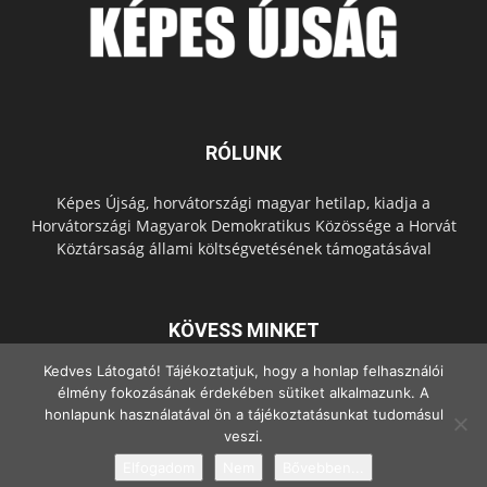
RÓLUNK
Képes Újság, horvátországi magyar hetilap, kiadja a
Horvátországi Magyarok Demokratikus Közössége a Horvát
Köztársaság állami költségvetésének támogatásával
KÖVESS MINKET
Kedves Látogató! Tájékoztatjuk, hogy a honlap felhasználói
élmény fokozásának érdekében sütiket alkalmazunk. A
honlapunk használatával ön a tájékoztatásunkat tudomásul
veszi.
Elfogadom
Nem
Bővebben...
© Copyright - 2022 Minden jog fenntartva.