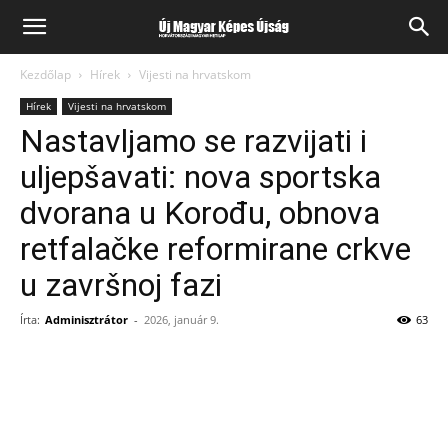
Kezdőlap
Hírek
Vijesti na hrvatskom
Hírek
Vijesti na hrvatskom
Nastavljamo se razvijati i
uljepšavati: nova sportska
dvorana u Korođu, obnova
retfalačke reformirane crkve
u završnoj fazi
Írta:
Adminisztrátor
-
2026, január 9.
63