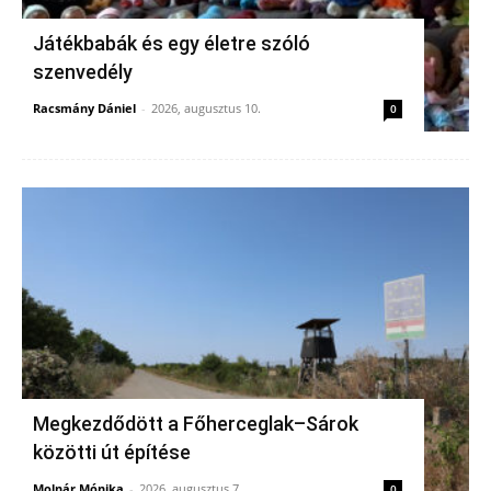
Játékbabák és egy életre szóló
szenvedély
Racsmány Dániel
-
2026, augusztus 10.
0
Megkezdődött a Főherceglak–Sárok
közötti út építése
Molnár Mónika
-
2026, augusztus 7.
0