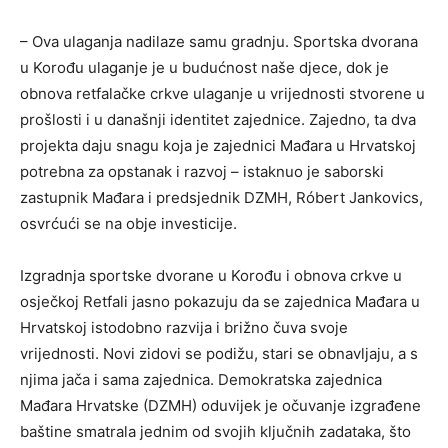
– Ova ulaganja nadilaze samu gradnju. Sportska dvorana
u Korođu ulaganje je u budućnost naše djece, dok je
obnova retfalačke crkve ulaganje u vrijednosti stvorene u
prošlosti i u današnji identitet zajednice. Zajedno, ta dva
projekta daju snagu koja je zajednici Mađara u Hrvatskoj
potrebna za opstanak i razvoj – istaknuo je saborski
zastupnik Mađara i predsjednik DZMH, Róbert Jankovics,
osvrćući se na obje investicije.
Izgradnja sportske dvorane u Korođu i obnova crkve u
osječkoj Retfali jasno pokazuju da se zajednica Mađara u
Hrvatskoj istodobno razvija i brižno čuva svoje
vrijednosti. Novi zidovi se podižu, stari se obnavljaju, a s
njima jača i sama zajednica. Demokratska zajednica
Mađara Hrvatske (DZMH) oduvijek je očuvanje izgrađene
baštine smatrala jednim od svojih ključnih zadataka, što