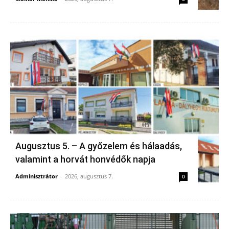
Augusztus 5. – A győzelem és hálaadás,
valamint a horvát honvédők napja
Adminisztrátor
-
2026, augusztus 7.
0