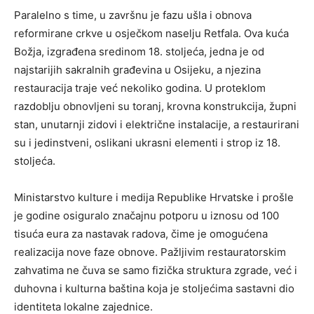
Paralelno s time, u završnu je fazu ušla i obnova
reformirane crkve u osječkom naselju Retfala. Ova kuća
Božja, izgrađena sredinom 18. stoljeća, jedna je od
najstarijih sakralnih građevina u Osijeku, a njezina
restauracija traje već nekoliko godina. U proteklom
razdoblju obnovljeni su toranj, krovna konstrukcija, župni
stan, unutarnji zidovi i električne instalacije, a restaurirani
su i jedinstveni, oslikani ukrasni elementi i strop iz 18.
stoljeća.
Ministarstvo kulture i medija Republike Hrvatske i prošle
je godine osiguralo značajnu potporu u iznosu od 100
tisuća eura za nastavak radova, čime je omogućena
realizacija nove faze obnove. Pažljivim restauratorskim
zahvatima ne čuva se samo fizička struktura zgrade, već i
duhovna i kulturna baština koja je stoljećima sastavni dio
identiteta lokalne zajednice.