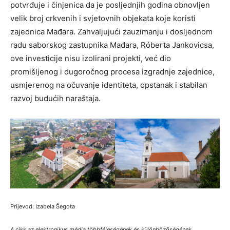
potvrđuje i činjenica da je posljednjih godina obnovljen
velik broj crkvenih i svjetovnih objekata koje koristi
zajednica Mađara. Zahvaljujući zauzimanju i dosljednom
radu saborskog zastupnika Mađara, Róberta Jankovicsa,
ove investicije nisu izolirani projekti, već dio
promišljenog i dugoročnog procesa izgradnje zajednice,
usmjerenog na očuvanje identiteta, opstanak i stabilan
razvoj budućih naraštaja.
Prijevod: Izabela Šegota
A cikk az elektronikus média többféleségének és különbözőségének