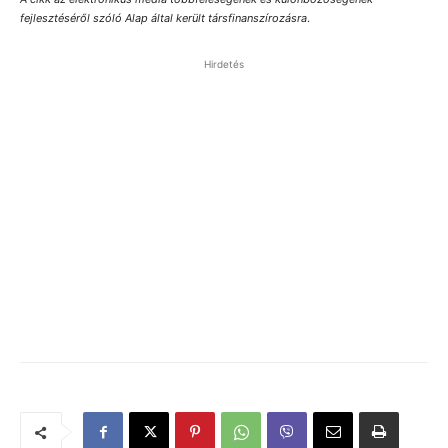
fejlesztéséről szóló Alap által került társfinanszírozásra
.
Hirdetés