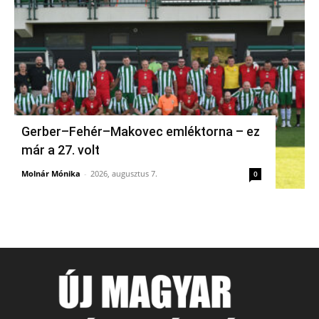
Gerber–Fehér–Makovec emléktorna – ez
már a 27. volt
Molnár Mónika
-
2026, augusztus 7.
0