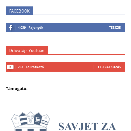
FACEBOOK
4,039
Rajongók
TETSZIK
Drávatáj - Youtube
763
Feliratkozó
FELIRATKOZÁS
Támogató: