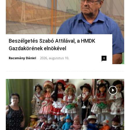
Beszélgetés Szabó Attilával, a HMDK
Gazdakörének elnökével
Racsmány Dániel
-
2026, augusztus 10.
0