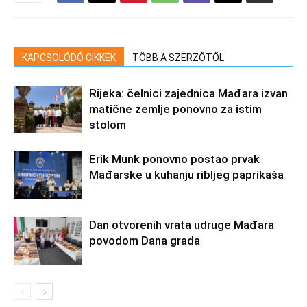
KAPCSOLÓDÓ CIKKEK
TÖBB A SZERZŐTŐL
Rijeka: čelnici zajednica Mađara izvan
matične zemlje ponovno za istim
stolom
Erik Munk ponovno postao prvak
Mađarske u kuhanju ribljeg paprikaša
Dan otvorenih vrata udruge Mađara
povodom Dana grada