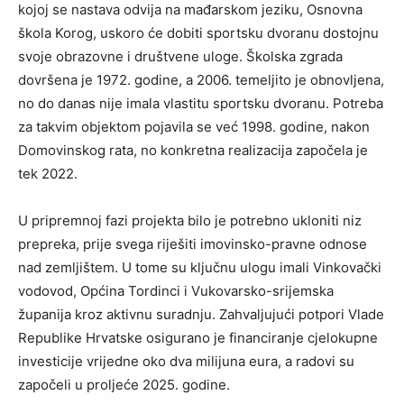
kojoj se nastava odvija na mađarskom jeziku, Osnovna
škola Korog, uskoro će dobiti sportsku dvoranu dostojnu
svoje obrazovne i društvene uloge. Školska zgrada
dovršena je 1972. godine, a 2006. temeljito je obnovljena,
no do danas nije imala vlastitu sportsku dvoranu. Potreba
za takvim objektom pojavila se već 1998. godine, nakon
Domovinskog rata, no konkretna realizacija započela je
tek 2022.
U pripremnoj fazi projekta bilo je potrebno ukloniti niz
prepreka, prije svega riješiti imovinsko-pravne odnose
nad zemljištem. U tome su ključnu ulogu imali Vinkovački
vodovod, Općina Tordinci i Vukovarsko-srijemska
županija kroz aktivnu suradnju. Zahvaljujući potpori Vlade
Republike Hrvatske osigurano je financiranje cjelokupne
investicije vrijedne oko dva milijuna eura, a radovi su
započeli u proljeće 2025. godine.