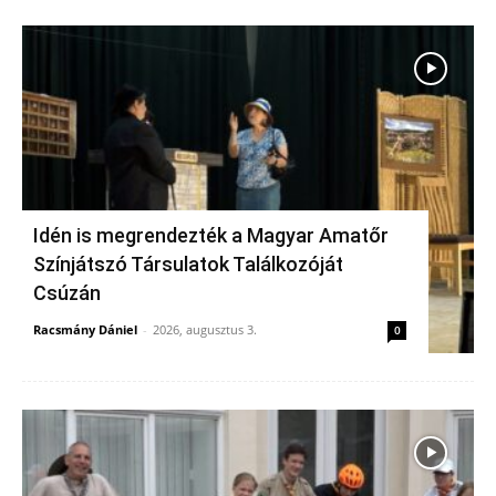
Idén is megrendezték a Magyar Amatőr
Színjátszó Társulatok Találkozóját
Csúzán
Racsmány Dániel
-
2026, augusztus 3.
0