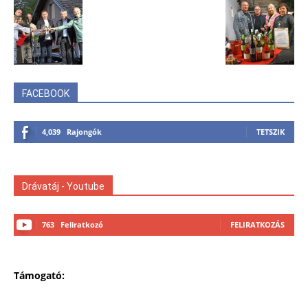
FACEBOOK
4,039
Rajongók
TETSZIK
Drávatáj - Youtube
763
Feliratkozó
FELIRATKOZÁS
Támogató: