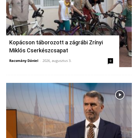
Kopácson táborozott a zágrábi Zrínyi
Miklós Cserkészcsapat
Racsmány Dániel
-
2026, augusztus 3.
0