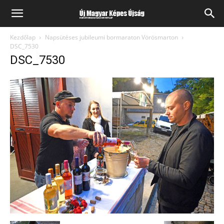
Kezdőlap
Napsütéses jubileumi bormaraton Vörösmarton
DSC_7530
DSC_7530