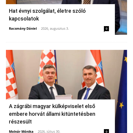
Hat évnyi szolgálat, életre szóló
kapcsolatok
Racsmány Dániel
-
2026, augusztus 3.
0
A zágrábi magyar külképviselet első
embere horvát állami kitüntetésben
részesült
Molnár Mónika
-
2026, július 30.
0