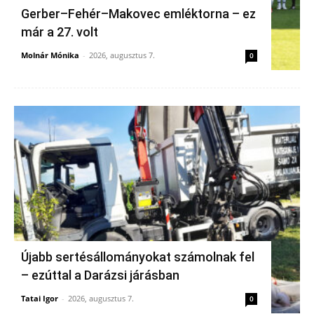
Gerber–Fehér–Makovec emléktorna – ez
már a 27. volt
Molnár Mónika
-
2026, augusztus 7.
0
Újabb sertésállományokat számolnak fel
– ezúttal a Darázsi járásban
Tatai Igor
-
2026, augusztus 7.
0