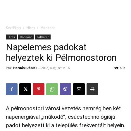
Kezdőlap
Hírek
Horizont
Hírek
Horizont
Láthatár
Napelemes padokat
helyeztek ki Pélmonostoron
Írta:
Hordósi Dániel
-
2018, augusztus 16.
403
A pélmonostori városi vezetés nemrégiben két
napenergiával „működő”, csúcstechnológiájú
padot helyezett ki a település frekventált helyein.