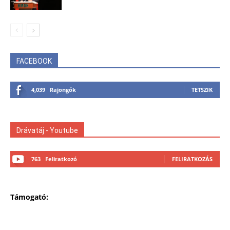
FACEBOOK
4,039
Rajongók
TETSZIK
Drávatáj - Youtube
763
Feliratkozó
FELIRATKOZÁS
Támogató: