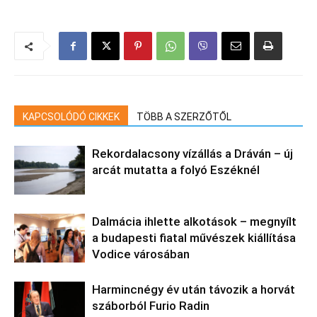
KAPCSOLÓDÓ CIKKEK
TÖBB A SZERZŐTŐL
Rekordalacsony vízállás a Dráván – új
arcát mutatta a folyó Eszéknél
Dalmácia ihlette alkotások – megnyílt
a budapesti fiatal művészek kiállítása
Vodice városában
Harmincnégy év után távozik a horvát
száborból Furio Radin