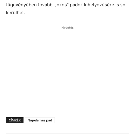
függvényében további „okos” padok kihelyezésére is sor
kerülhet.
Hirdetés
CÍMKÉK
Napelemes pad