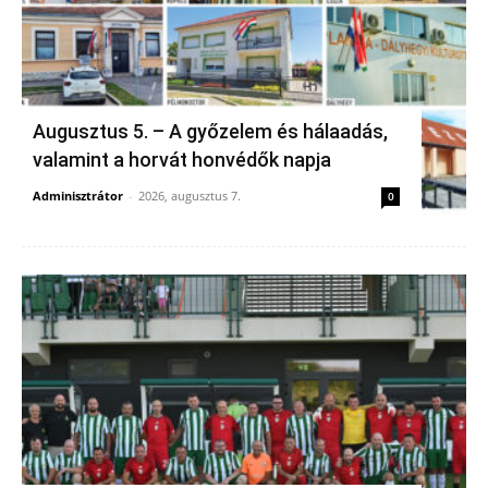
Augusztus 5. – A győzelem és hálaadás,
valamint a horvát honvédők napja
Adminisztrátor
-
2026, augusztus 7.
0