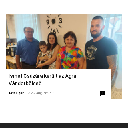
Ismét Csúzára került az Agrár-
Vándorbölcső
Tatai Igor
-
2026, augusztus 7.
0