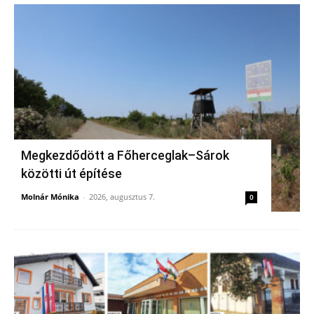
Megkezdődött a Főherceglak–Sárok
közötti út építése
Molnár Mónika
-
2026, augusztus 7.
0