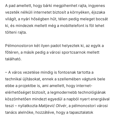
A pad amellett, hogy bárki megpihenhet rajta, ingyenes
vezeték nélküli internetet biztosít a környéken, éjszaka
világít, a nyári hőségben hűt, télen pedig meleget bocsát
ki, és mindezek mellett még a mobiltelefont is föl lehet
tölteni rajta.
Pélmonostoron két ilyen padot helyeztek ki, az egyik a
főtéren, a másik pedig a városi sportcsarnok mellett
található.
– A város vezetése mindig is fontosnak tartotta a
technikai újításokat, ennek a szellemében vágtunk bele
ebbe a projektbe is, ami amellett, hogy internet-
elérhetőséget biztosít, a legmodernebb technológiának
köszönhetően mindezt egyedül a napból nyert energiával
teszi – nyilatkozta
Matijević Olivér
, a pélmonostori városi
tanács alelnöke, hozzátéve, hogy a tapasztalatok