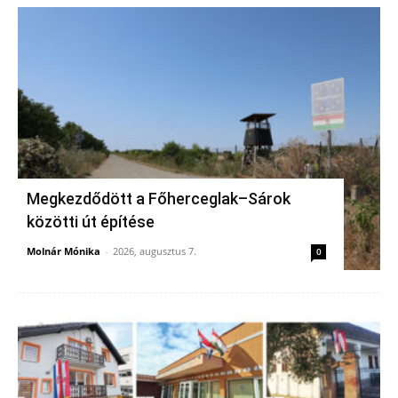
Megkezdődött a Főherceglak–Sárok
közötti út építése
Molnár Mónika
-
2026, augusztus 7.
0