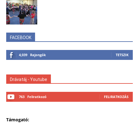
FACEBOOK
4,039
Rajongók
TETSZIK
Drávatáj - Youtube
763
Feliratkozó
FELIRATKOZÁS
Támogató: