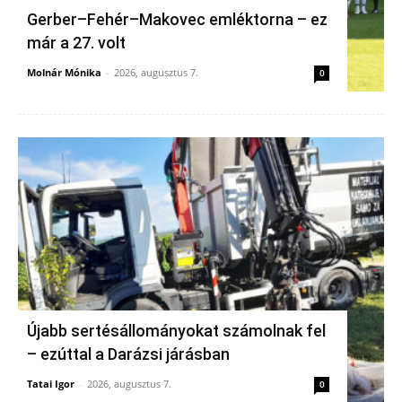
Gerber–Fehér–Makovec emléktorna – ez
már a 27. volt
Molnár Mónika
-
2026, augusztus 7.
0
Újabb sertésállományokat számolnak fel
– ezúttal a Darázsi járásban
Tatai Igor
-
2026, augusztus 7.
0