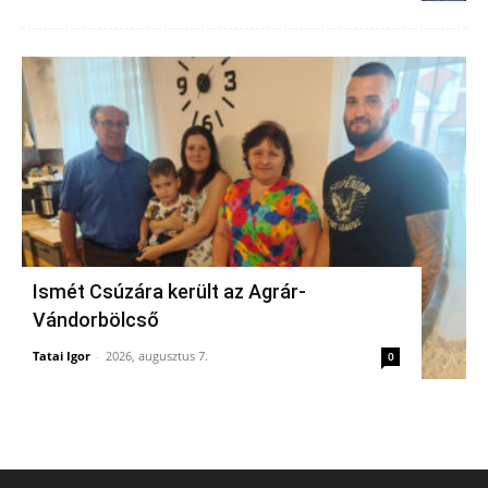
Ismét Csúzára került az Agrár-
Vándorbölcső
Tatai Igor
-
2026, augusztus 7.
0