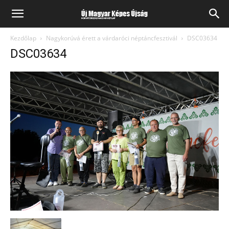
Kezdőlap
Nagykorúvá érett a várdaróci néptáncfesztivál
DSC03634
DSC03634