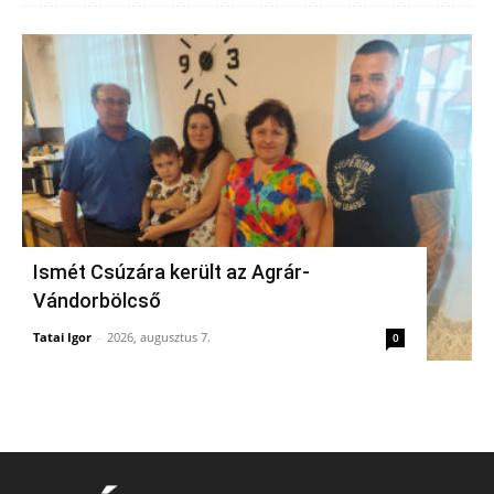
Ismét Csúzára került az Agrár-
Vándorbölcső
Tatai Igor
-
2026, augusztus 7.
0