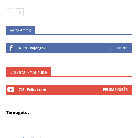
FACEBOOK
4,039
Rajongók
TETSZIK
Drávatáj - Youtube
763
Feliratkozó
FELIRATKOZÁS
Támogató: