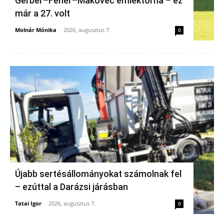
Gerber–Fehér–Makovec emléktorna – ez
már a 27. volt
Molnár Mónika
-
2026, augusztus 7.
0
Újabb sertésállományokat számolnak fel
– ezúttal a Darázsi járásban
Tatai Igor
-
2026, augusztus 7.
0