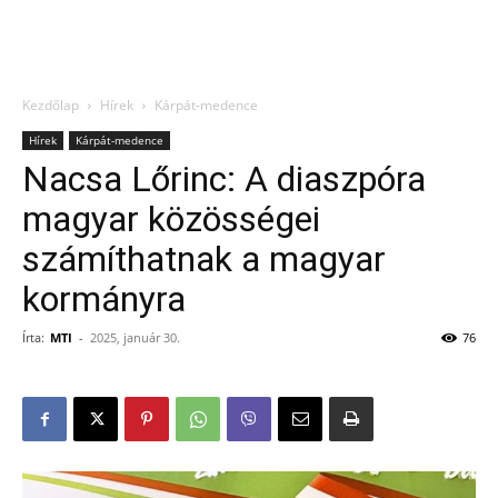
Kezdőlap
Hírek
Kárpát-medence
Hírek
Kárpát-medence
Nacsa Lőrinc: A diaszpóra
magyar közösségei
számíthatnak a magyar
kormányra
Írta:
MTI
-
2025, január 30.
76