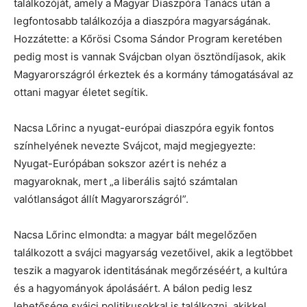
találkozóját, amely a Magyar Diaszpóra Tanács után a
legfontosabb találkozója a diaszpóra magyarságának.
Hozzátette: a Kőrösi Csoma Sándor Program keretében
pedig most is vannak Svájcban olyan ösztöndíjasok, akik
Magyarországról érkeztek és a kormány támogatásával az
ottani magyar életet segítik.
Nacsa Lőrinc a nyugat-európai diaszpóra egyik fontos
színhelyének nevezte Svájcot, majd megjegyezte:
Nyugat-Európában sokszor azért is nehéz a
magyaroknak, mert „a liberális sajtó számtalan
valótlanságot állít Magyarországról”.
Nacsa Lőrinc elmondta: a magyar bált megelőzően
találkozott a svájci magyarság vezetőivel, akik a legtöbbet
teszik a magyarok identitásának megőrzéséért, a kultúra
és a hagyományok ápolásáért. A bálon pedig lesz
lehetősége svájci politikusokkal is találkozni, akikkel