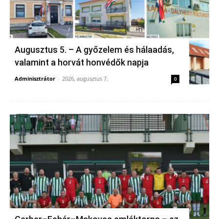
Augusztus 5. – A győzelem és hálaadás,
valamint a horvát honvédők napja
Adminisztrátor
-
2026, augusztus 7.
0