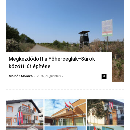
Megkezdődött a Főherceglak–Sárok
közötti út építése
Molnár Mónika
-
2026, augusztus 7.
0