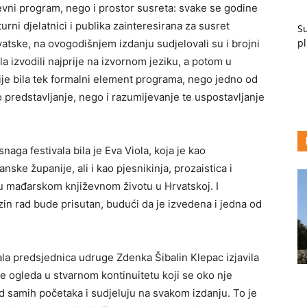
ževni program, nego i prostor susreta: svake se godine
turni djelatnici i publika zainteresirana za susret
Su
pl
vatske, na ovogodišnjem izdanju sudjelovali su i brojni
ela izvodili najprije na izvornom jeziku, a potom u
ije bila tek formalni element programa, nego jedno od
mo predstavljanje, nego i razumijevanje te uspostavljanje
aga festivala bila je Eva Viola, koja je kao
e županije, ali i kao pjesnikinja, prozaistica i
 u mađarskom književnom životu u Hrvatskoj. I
ezin rad bude prisutan, budući da je izvedena i jedna od
vala predsjednica udruge Zdenka Šibalin Klepac izjavila
je ogleda u stvarnom kontinuitetu koji se oko nje
 od samih početaka i sudjeluju na svakom izdanju. To je