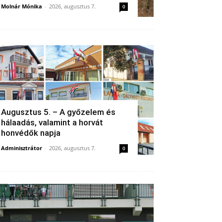
Molnár Mónika
-
2026, augusztus 7.
0
Augusztus 5. – A győzelem és
hálaadás, valamint a horvát
honvédők napja
Adminisztrátor
-
2026, augusztus 7.
0