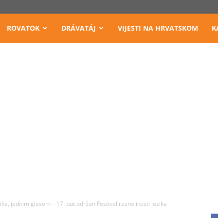
ROVATOK
DRÁVATÁJ
VIJESTI NA HRVATSKOM
K
ika, jednim glasom – 17. put održan Festival raznolikosti jezika