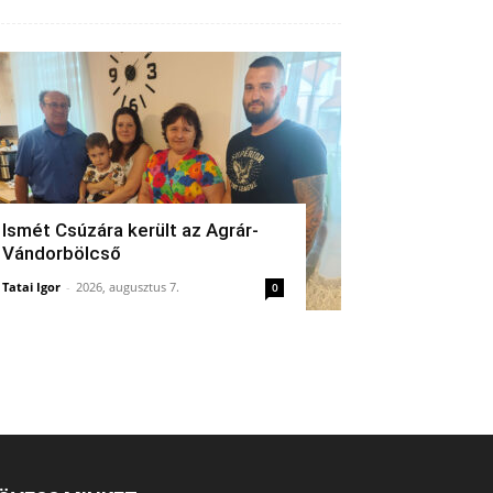
Ismét Csúzára került az Agrár-
Vándorbölcső
Tatai Igor
-
2026, augusztus 7.
0