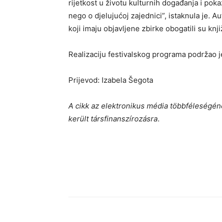
rijetkost u životu kulturnih događanja i pok
nego o djelujućoj zajednici”, istaknula je. Au
koji imaju objavljene zbirke obogatili su kn
Realizaciju festivalskog programa podržao j
Prijevod: Izabela Šegota
A cikk az elektronikus média többféleségén
került társfinanszírozásra
.