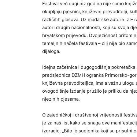
Festival već dugi niz godina nije samo knji
okupljaju pjesnici, književni prevoditelji, kul
različitih glasova. Uz mađarske autore iz Hr
autori drugih nacionalnosti, koji su svoja dj
hrvatskom prijevodu. Dvojezičnost pritom n
temeljnih načela festivala – cilj nije bio sa
dijaloga.
Idejna začetnica i dugogodišnja pokretačka sn
predsjednica DZMH ogranka Primorsko-goransk
književna prevoditeljica, imala važnu ulogu
ovogodišnje izdanje pružilo je priliku da nj
njezinih pjesama.
O zajedničkoj i društvenoj vrijednosti festi
je za naš list kako se snaga ove manifestaci
izgradio. „Bilo je sudionika koji su prisutni