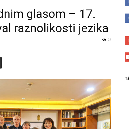
jednim glasom – 17.
al raznolikosti jezika
22
T