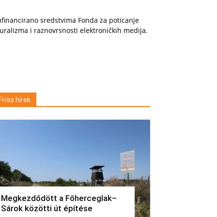
financirano sredstvima Fonda za poticanje
uralizma i raznovrsnosti elektroničkih medija.
Friss hírek
Megkezdődött a Főherceglak–
Sárok közötti út építése