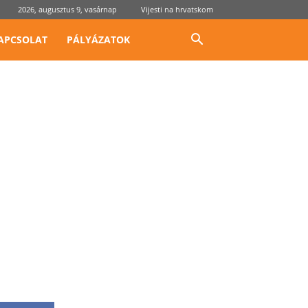
2026, augusztus 9, vasárnap
Vijesti na hrvatskom
APCSOLAT
PÁLYÁZATOK