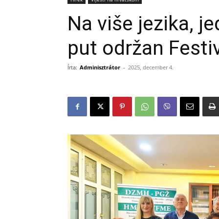
Na više jezika, 
put održan Festiv
Írta:
Adminisztrátor
-
2025, december 4.