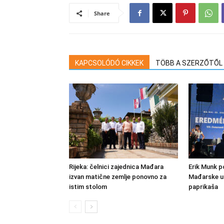
Share
KAPCSOLÓDÓ CIKKEK
TÖBB A SZERZŐTŐL
Rijeka: čelnici zajednica Mađara
Erik Munk 
izvan matične zemlje ponovno za
Mađarske u 
istim stolom
paprikaša