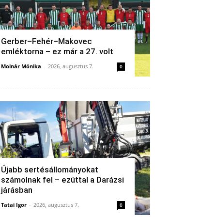
Gerber–Fehér–Makovec
emléktorna – ez már a 27. volt
Molnár Mónika
-
2026, augusztus 7.
0
Újabb sertésállományokat
számolnak fel – ezúttal a Darázsi
járásban
Tatai Igor
-
2026, augusztus 7.
0