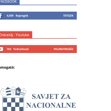
FACEBOOK
4,039
Rajongók
TETSZIK
Drávatáj - Youtube
763
Feliratkozó
FELIRATKOZÁS
ámogató: