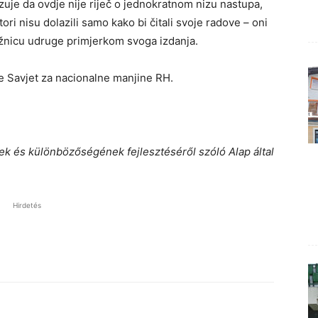
azuje da ovdje nije riječ o jednokratnom nizu nastupa,
tori nisu dolazili samo kako bi čitali svoje radove – oni
jižnicu udruge primjerkom svoga izdanja.
e Savjet za nacionalne manjine RH.
ek és különbözőségének fejlesztéséről szóló Alap által
Hirdetés