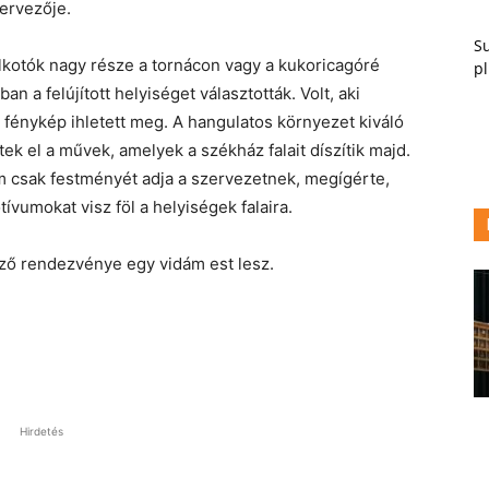
ervezője.
Su
lkotók nagy része a tornácon vagy a kukoricagóré
pl
n a felújított helyiséget választották. Volt, aki
y fénykép ihletett meg. A hangulatos környezet kiváló
tek el a művek, amelyek a székház falait díszítik majd.
m csak festményét adja a szervezetnek, megígérte,
vumokat visz föl a helyiségek falaira.
ő rendezvénye egy vidám est lesz.
Hirdetés