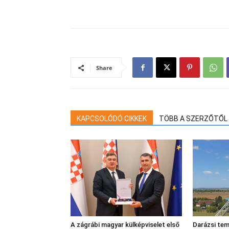
Share
KAPCSOLÓDÓ CIKKEK
TÖBB A SZERZŐTŐL
A zágrábi magyar külképviselet első
Darázsi tem