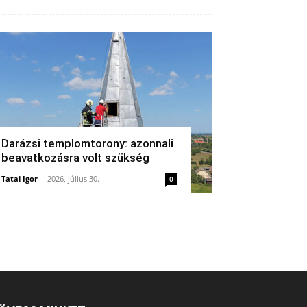
Darázsi templomtorony: azonnali
beavatkozásra volt szükség
Tatai Igor
-
2026, július 30.
0