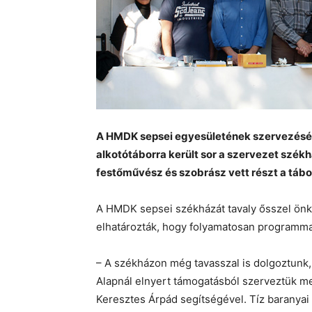
A HMDK sepsei egyesületének szervezésé
alkotótáborra került sor a szervezet szék
festőművész és szobrász vett részt a táb
A HMDK sepsei székházát tavaly ősszel önk
elhatározták, hogy folyamatosan programmal
– A székházon még tavasszal is dolgoztunk, 
Alapnál elnyert támogatásból szerveztük me
Keresztes Árpád segítségével. Tíz baranyai é