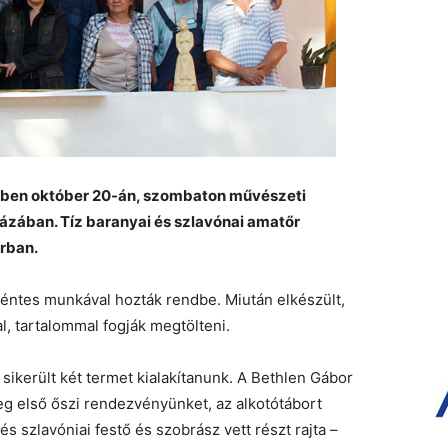
ben október 20-án, szombaton művészeti
házában. Tíz baranyai és szlavónai amatőr
orban.
éntes munkával hozták rendbe. Miután elkészült,
, tartalommal fogják megtölteni.
sikerült két termet kialakítanunk. A Bethlen Gábor
g első őszi rendezvényünket, az alkotótábort
s szlavóniai festő és szobrász vett részt rajta –