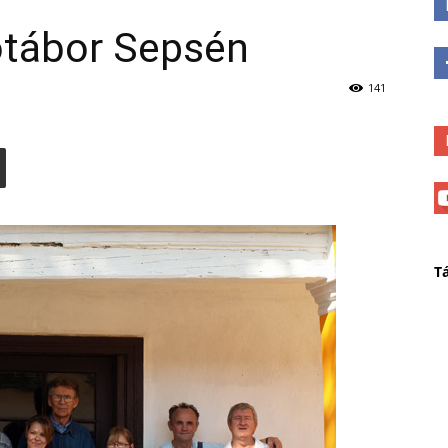
ótábor Sepsén
141
T