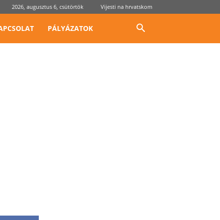
2026, augusztus 6, csütörtök
Vijesti na hrvatskom
APCSOLAT
PÁLYÁZATOK