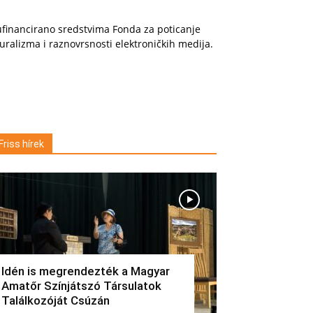
financirano sredstvima Fonda za poticanje
uralizma i raznovrsnosti elektroničkih medija.
Friss hírek
Idén is megrendezték a Magyar
Amatőr Színjátszó Társulatok
Találkozóját Csúzán