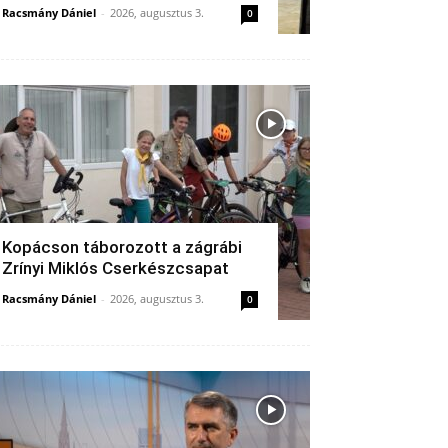
Racsmány Dániel
-
2026, augusztus 3.
0
Kopácson táborozott a zágrábi
Zrínyi Miklós Cserkészcsapat
Racsmány Dániel
-
2026, augusztus 3.
0