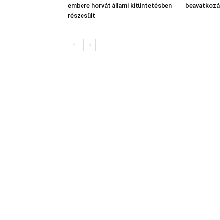
embere horvát állami kitüntetésben
beavatkozá
részesült