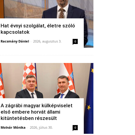
Hat évnyi szolgálat, életre szóló
kapcsolatok
Racsmány Dániel
-
2026, augusztus 3.
0
A zágrábi magyar külképviselet
első embere horvát állami
kitüntetésben részesült
Molnár Mónika
-
2026, július 30.
0