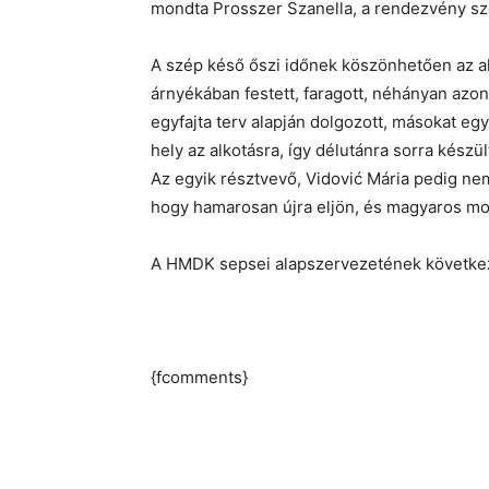
mondta Prosszer Szanella, a rendezvény sz
A szép késő őszi időnek köszönhetően az a
árnyékában festett, faragott, néhányan azonba
egyfajta terv alapján dolgozott, másokat eg
hely az alkotásra, így délutánra sorra készül
Az egyik résztvevő, Vidović Mária pedig ne
hogy hamarosan újra eljön, és magyaros motí
A HMDK sepsei alapszervezetének következ
{fcomments}