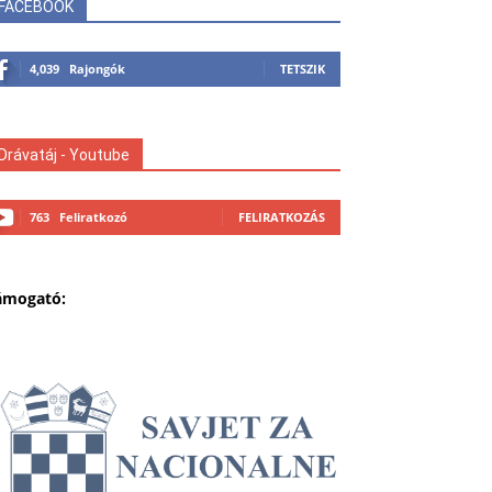
FACEBOOK
4,039
Rajongók
TETSZIK
Drávatáj - Youtube
763
Feliratkozó
FELIRATKOZÁS
ámogató: